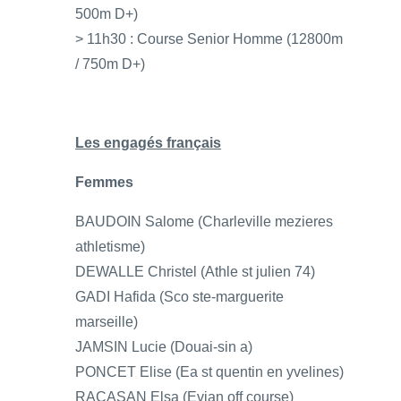
500m D+)
> 11h30 : Course Senior Homme (12800m
/ 750m D+)
Les engagés français
Femmes
BAUDOIN Salome (Charleville mezieres
athletisme)
DEWALLE Christel (Athle st julien 74)
GADI Hafida (Sco ste-marguerite
marseille)
JAMSIN Lucie (Douai-sin a)
PONCET Elise (Ea st quentin en yvelines)
RACASAN Elsa (Evian off course)