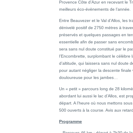
Provence Côte d’Azur en recevant le T
meilleurs éco-évènements de l’année.
Entre Beauvezer et le Val d’Allos, les t
dénivelé positif de 2750 mètres à trav
préservés et quelques passages en terra
essentielle afin de passer sans encombre
sera sans nul doute constitué par le pas
l’Encombrette, surplombant le célèbre 
d’altitude, qui laissera sans nul doute
pour autant négliger la descente finale 
douloureuse pour les jambes…
Un « petit » parcours long de 28 kilomè
abordant lui aussi le lac d’Allos, est pr
départ. A l’heure où nous mettons sous 
500 ouverts à la course. Avis aux retard
Programme
– Parcours 46 km : départ à 7h30 de la