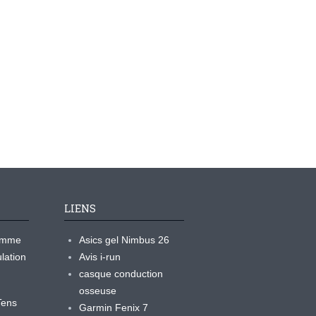
LIENS
ramme
Asics gel Nimbus 26
lation
Avis i-run
casque conduction
osseuse
yTens
Garmin Fenix 7