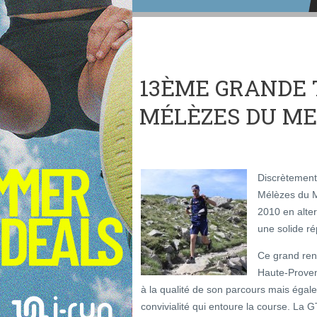
13ÈME GRANDE 
MÉLÈZES DU M
Discrètement
Mélèzes du M
2010 en alter
une solide ré
Ce grand rend
Haute-Proven
à la qualité de son parcours mais égale
convivialité qui entoure la course. La