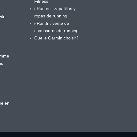
Fitness
i-Run.es : zapatillas y
ropas de running
ite
i-Run.fr : vente de
chaussures de running
Quelle Garmin choisir?
ramme
us
se en