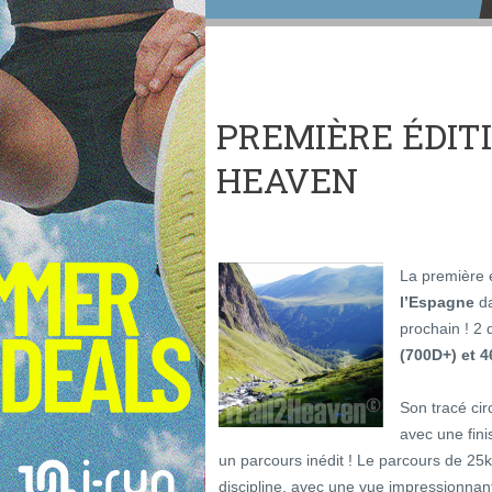
PREMIÈRE ÉDITI
HEAVEN
La première 
l’Espagne
da
prochain ! 2
(700D+) et 
Son tracé cir
avec une fini
un parcours inédit ! Le parcours de 25
discipline, avec une vue impressionnant