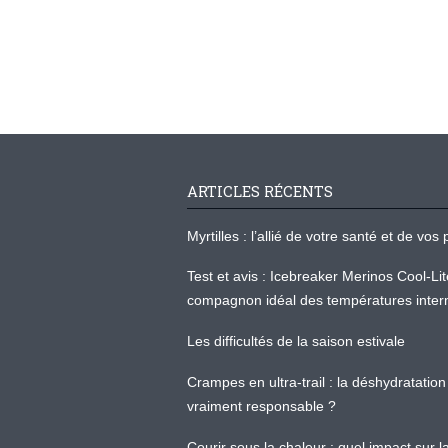
ARTICLES RÉCENTS
Myrtilles : l’allié de votre santé et de v
Test et avis : Icebreaker Merinos Cool-Li
compagnon idéal des températures inter
Les difficultés de la saison estivale
Crampes en ultra-trail : la déshydratation 
vraiment responsable ?
Courir sous la chaleur : quel impact sur