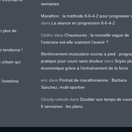
semaines
Marathon : la méthode 8-6-4-2 pour progresser v
dans
La séance en progression 8-6-4-2
en plus de
Cédric
dans
Chaussures : la nouvelle vague de
l’oversize est-elle vraiment l’avenir ?
le tendance !
Renforcement musculaire course à pied : prog
pratique pour courir sans douleur
dans
Soyez pl
k urbain qui
économique grâce à l’entraînement de la force
eric
dans
Portrait de marathonienne : Barbara
 l’extrême
Sanchez, multi-sportive
Cloudy-celeste
dans
Doubler son temps de cour
6 semaines : les plans