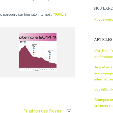
NOS EXPE
 parcours sur leur site internet :
TRAIL 2
Posez votre
ARTICLES
Myrtilles : 
performan
Test et avi
le compagn
intermédiai
Les difficul
Crampes en u
vraiment r
r
Triathlon des Roses :