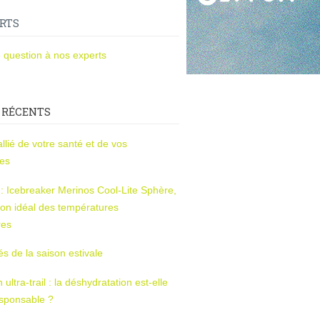
RTS
 question à nos experts
 RÉCENTS
l’allié de votre santé et de vos
ces
s : Icebreaker Merinos Cool-Lite Sphère,
on idéal des températures
res
tés de la saison estivale
ltra-trail : la déshydratation est-elle
esponsable ?