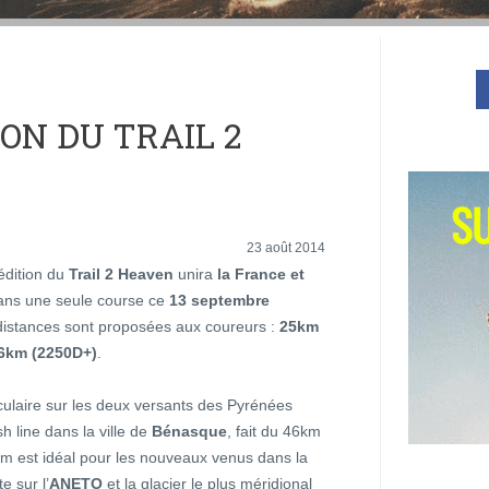
ON DU TRAIL 2
23 août 2014
édition du
Trail 2 Heaven
unira
la France et
ns une seule course ce
13 septembre
 distances sont proposées aux coureurs :
25km
46km (2250D+)
.
culaire sur les deux versants des Pyrénées
sh line dans la ville de
Bénasque
, fait du 46km
km est idéal pour les nouveaux venus dans la
e sur l’
ANETO
et la glacier le plus méridional