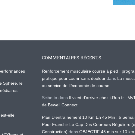
COMMENTAIRES RÉCENTS
os performances
Renforcement musculaire course à pied : prog
pratique pour courir sans douleur
dans
La muscu
te Sphère, le
au service de l’économie de course
médiaires
Scibetta
dans
Il vient d’arriver chez i-Run.fr : M
de Bewell Connect
est-elle
Plan D'entraînement 10 Km En 45 Min : 6 Sema
Pour Franchir Le Cap Des Coureurs Réguliers (
Construction)
dans
OBJECTIF 45 min sur 10 km
 la VO2max et