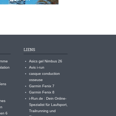
LIENS
ramme
Asics gel Nimbus 26
lation
Avis i-run
casque conduction
osseuse
yTens
Garmin Fenix 7
Garmin Fenix 8
i-Run.de : Dein Online-
ines
Spezialist für Laufsport,
en
Trailrunning und
 en 6