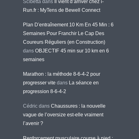
Scibetta
dans
Il vient d’arriver chez i-
Run.fr : MyTens de Bewell Connect
Plan D'entraînement 10 Km En 45 Min : 6
Semaines Pour Franchir Le Cap Des
Coureurs Réguliers (en Construction)
dans
OBJECTIF 45 min sur 10 km en 6
semaines
Marathon : la méthode 8-6-4-2 pour
progresser vite
dans
La séance en
progression 8-6-4-2
Cédric
dans
Chaussures : la nouvelle
vague de l’oversize est-elle vraiment
l’avenir ?
Renforcement musculaire course à pied :