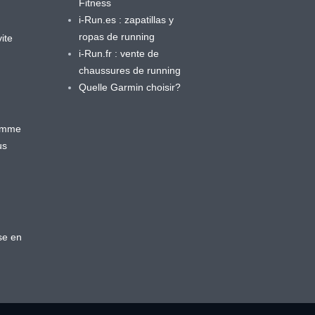
Fitness
i-Run.es : zapatillas y
ropas de running
ite
i-Run.fr : vente de
chaussures de running
Quelle Garmin choisir?
ramme
us
se en