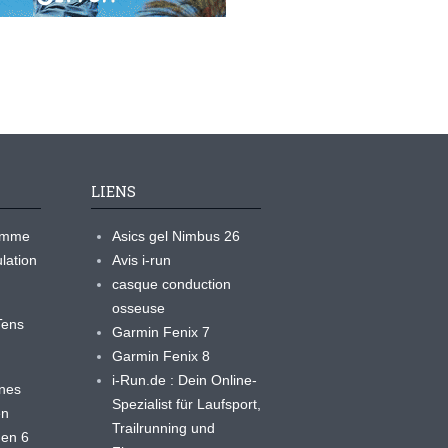
LIENS
ramme
Asics gel Nimbus 26
lation
Avis i-run
casque conduction
osseuse
yTens
Garmin Fenix 7
Garmin Fenix 8
i-Run.de : Dein Online-
ines
Spezialist für Laufsport,
en
Trailrunning und
 en 6