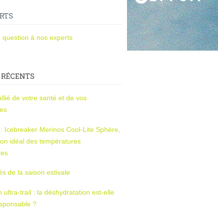
RTS
 question à nos experts
 RÉCENTS
l’allié de votre santé et de vos
ces
s : Icebreaker Merinos Cool-Lite Sphère,
on idéal des températures
res
tés de la saison estivale
ltra-trail : la déshydratation est-elle
esponsable ?