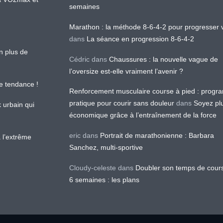
semaines
Marathon : la méthode 8-6-4-2 pour progresser v
dans
La séance en progression 8-6-4-2
en plus de
Cédric
dans
Chaussures : la nouvelle vague de
l’oversize est-elle vraiment l’avenir ?
le tendance !
Renforcement musculaire course à pied : prog
pratique pour courir sans douleur
dans
Soyez pl
k urbain qui
économique grâce à l’entraînement de la force
eric
dans
Portrait de marathonienne : Barbara
 l’extrême
Sanchez, multi-sportive
Cloudy-celeste
dans
Doubler son temps de cour
6 semaines : les plans