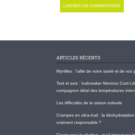
ARTICLES RÉCENTS
Myrtilles : l’allié de votre santé et de v
Test et avis : Icebreaker Merinos Cool-Li
compagnon idéal des températures inter
Les difficultés de la saison estivale
Crampes en ultra-trail : la déshydratation 
vraiment responsable ?
Courir sous la chaleur : quel impact sur