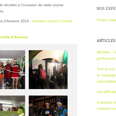
ds récoltés à l’occasion de cette course
NOS EXPE
és.
Posez votre
ida d’Auxerre 2014 :
résultats scratch Corrida
rrida d’Auxerre
ARTICLES
Myrtilles : 
performan
Test et avi
le compagn
intermédiai
Les difficul
Crampes en u
vraiment r