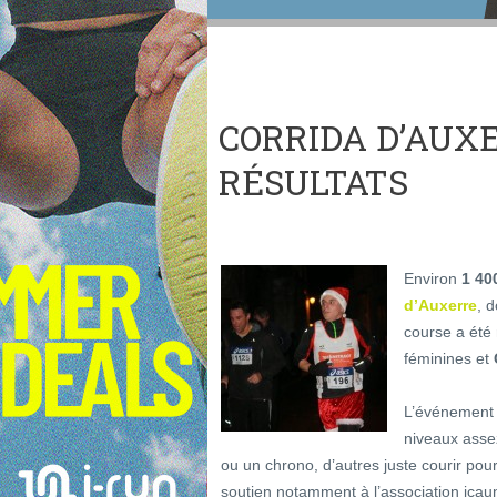
CORRIDA D’AUXE
RÉSULTATS
Environ
1 40
d’Auxerre
, 
course a été
féminines et
L’événement 
niveaux asse
ou un chrono, d’autres juste courir pou
soutien notamment à l’association icau