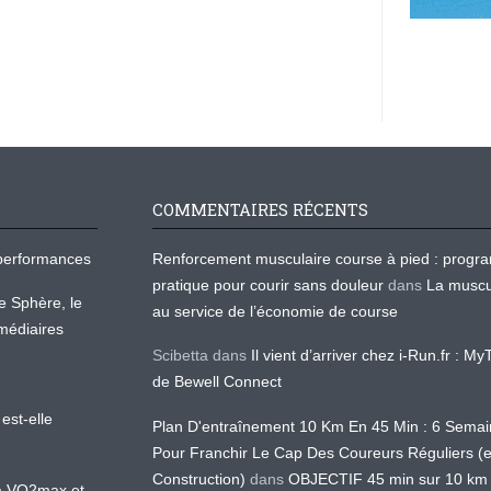
COMMENTAIRES RÉCENTS
os performances
Renforcement musculaire course à pied : prog
pratique pour courir sans douleur
dans
La muscu
te Sphère, le
au service de l’économie de course
médiaires
Scibetta
dans
Il vient d’arriver chez i-Run.fr : M
de Bewell Connect
est-elle
Plan D'entraînement 10 Km En 45 Min : 6 Sema
Pour Franchir Le Cap Des Coureurs Réguliers (
Construction)
dans
OBJECTIF 45 min sur 10 km
 la VO2max et