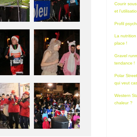
Courir sous
et l’utilisa
Profil psych
La nutrition
place !
Gravel runn
tendance !
Polar Stree
qui veut ca
Western St
chaleur ?