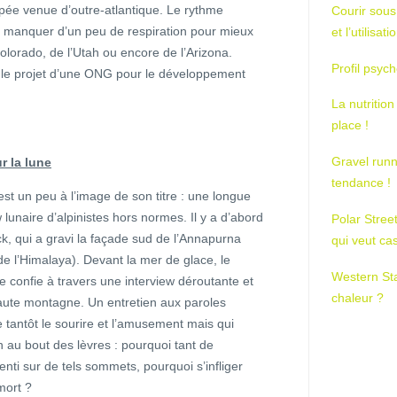
mpée venue d’outre-atlantique. Le rythme
Courir sous
de manquer d’un peu de respiration pour mieux
et l’utilisa
lorado, de l’Utah ou encore de l’Arizona.
Profil psych
, le projet d’une ONG pour le développement
La nutrition
place !
Gravel runn
r la lune
tendance !
 est un peu à l’image de son titre : une longue
w lunaire d’alpinistes hors normes. Il y a d’abord
Polar Stree
ck, qui a gravi la façade sud de l’Annapurna
qui veut ca
de l’Himalaya). Devant la mer de glace, le
Western St
e confie à travers une interview déroutante et
chaleur ?
ute montagne. Un entretien aux paroles
e tantôt le sourire et l’amusement mais qui
n au bout des lèvres : pourquoi tant de
senti sur de tels sommets, pourquoi s’infliger
 mort ?