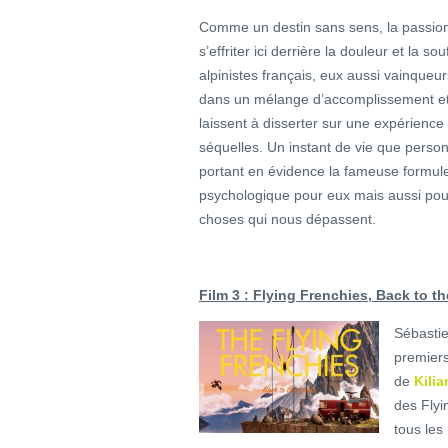
Comme un destin sans sens, la passio
s’effriter ici derrière la douleur et la s
alpinistes français, eux aussi vainqueu
dans un mélange d’accomplissement et d
laissent à disserter sur une expérien
séquelles. Un instant de vie que pers
portant en évidence la fameuse formule :
psychologique pour eux mais aussi pou
choses qui nous dépassent.
Film 3 : Flying Frenchies, Back to t
Sébastie
premiers
de
Kilia
des Flyi
tous les 