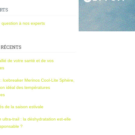
RTS
 question à nos experts
 RÉCENTS
l’allié de votre santé et de vos
ces
s : Icebreaker Merinos Cool-Lite Sphère,
on idéal des températures
res
tés de la saison estivale
ltra-trail : la déshydratation est-elle
esponsable ?