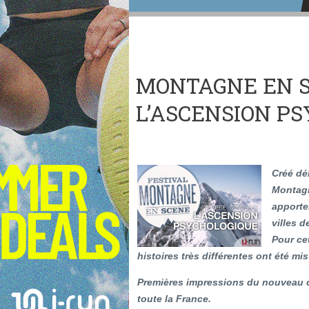
MONTAGNE EN S
L’ASCENSION P
Créé dé
Montagn
apporte
villes 
Pour ce
histoires très différentes ont été mis
Premières impressions du nouveau cr
toute la France.