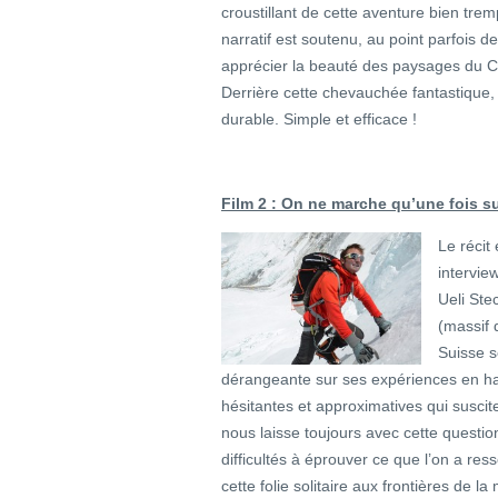
croustillant de cette aventure bien tre
narratif est soutenu, au point parfois 
apprécier la beauté des paysages du Co
Derrière cette chevauchée fantastique
durable. Simple et efficace !
Film 2 : On ne marche qu’une fois su
Le récit
intervie
Ueli Ste
(massif 
Suisse s
dérangeante sur ses expériences en ha
hésitantes et approximatives qui suscit
nous laisse toujours avec cette questio
difficultés à éprouver ce que l’on a res
cette folie solitaire aux frontières de la