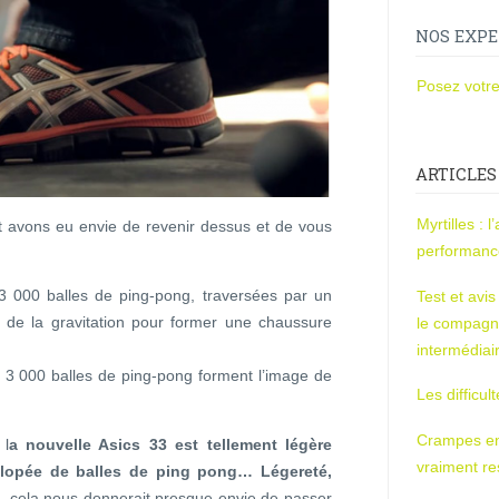
NOS EXPE
Posez votre
ARTICLES
Myrtilles : 
t avons eu envie de revenir dessus et de vous
performan
 3 000 balles de ping-pong, traversées par un
Test et avi
nt de la gravitation pour former une chaussure
le compagn
intermédiai
s 3 000 balles de ping-pong forment l’image de
Les difficul
Crampes en u
 l
a nouvelle Asics 33 est tellement légère
vraiment r
flopée de balles de ping pong… Légereté,
ela nous donnerait presque envie de passer