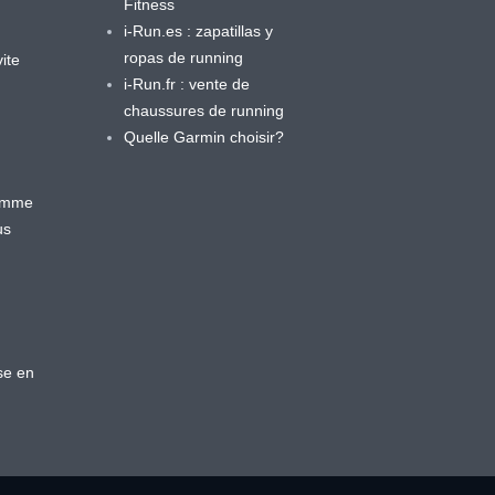
Fitness
i-Run.es : zapatillas y
ropas de running
ite
i-Run.fr : vente de
chaussures de running
Quelle Garmin choisir?
ramme
us
se en