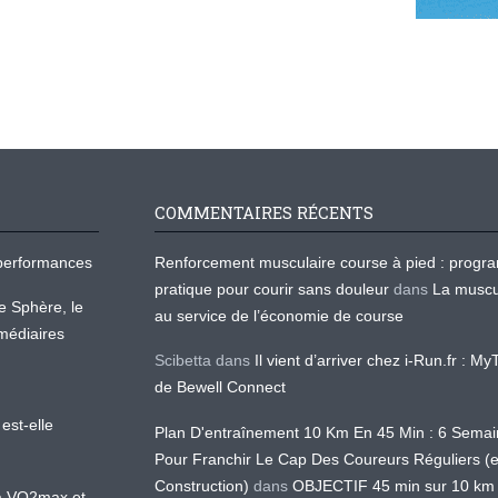
COMMENTAIRES RÉCENTS
os performances
Renforcement musculaire course à pied : prog
pratique pour courir sans douleur
dans
La muscu
te Sphère, le
au service de l’économie de course
médiaires
Scibetta
dans
Il vient d’arriver chez i-Run.fr : M
de Bewell Connect
est-elle
Plan D'entraînement 10 Km En 45 Min : 6 Sema
Pour Franchir Le Cap Des Coureurs Réguliers (
Construction)
dans
OBJECTIF 45 min sur 10 km
 la VO2max et