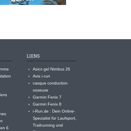
LIENS
ramme
Asics gel Nimbus 26
lation
Avis i-run
casque conduction
osseuse
yTens
Garmin Fenix 7
Garmin Fenix 8
i-Run.de : Dein Online-
ines
Spezialist für Laufsport,
en
Trailrunning und
 en 6