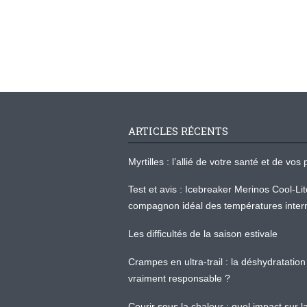
ARTICLES RÉCENTS
Myrtilles : l’allié de votre santé et de v
Test et avis : Icebreaker Merinos Cool-Li
compagnon idéal des températures inter
Les difficultés de la saison estivale
Crampes en ultra-trail : la déshydratation 
vraiment responsable ?
Courir sous la chaleur : quel impact sur