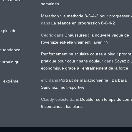
semaines
Marathon : la méthode 8-6-4-2 pour progresser v
dans
La séance en progression 8-6-4-2
en plus de
Cédric
dans
Chaussures : la nouvelle vague de
l’oversize est-elle vraiment l’avenir ?
le tendance !
Renforcement musculaire course à pied : prog
pratique pour courir sans douleur
dans
Soyez pl
k urbain qui
économique grâce à l’entraînement de la force
eric
dans
Portrait de marathonienne : Barbara
 l’extrême
Sanchez, multi-sportive
Cloudy-celeste
dans
Doubler son temps de cour
6 semaines : les plans