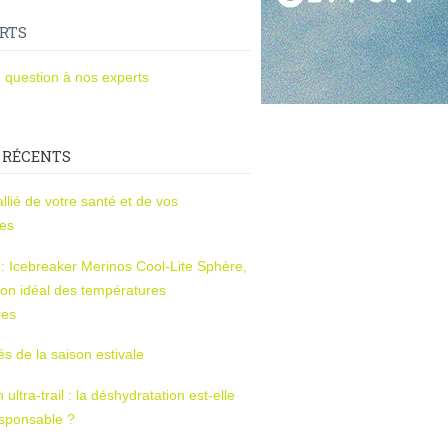
RTS
 question à nos experts
 RÉCENTS
l’allié de votre santé et de vos
ces
s : Icebreaker Merinos Cool-Lite Sphère,
on idéal des températures
res
tés de la saison estivale
ltra-trail : la déshydratation est-elle
esponsable ?