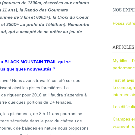
 (courses de 1300m, réservées aux enfants
NOS EXPE
à 11 ans), la Rando des Gourmets
onnée de 9 km et 600D+), la Croix du Coeur
Posez votre
 et 350D+ au profit du Téléthon). Rencontre
ud, qui a accepté de se prêter au jeu de
ARTICLES
Myrtilles : 
n du BLACK MOUNTAIN TRAIL qui se
performan
vous quelques nouveautés ?
Test et avi
euve ! Nous avons travaillé cet été sur des
le compagn
sant ainsi les pistes forestières. La
intermédiai
e rigueur pour 2016 et il faudra s’attendre à
terre quelques portions de D+ tenaces.
Les difficul
s, les pitchounes, de 8 à 11 ans pourront se
Crampes en u
trace sécurisée dans le parc du château de
vraiment r
 amoureux de balades en nature nous proposons