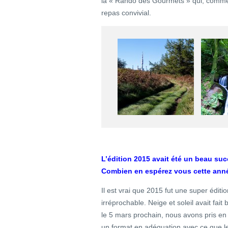
la « Rando des Gourmets » qui, comme
repas convivial.
L’édition 2015 avait été un beau suc
Combien en espérez vous cette ann
Il est vrai que 2015 fut une super édit
irréprochable. Neige et soleil avait fa
le 5 mars prochain, nous avons pris e
un format en adéquation avec ce que le