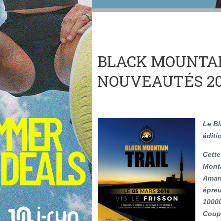
BLACK MOUNTAIN
NOUVEAUTÉS 201
Le Bl
éditi
Cette
Monta
Amans
épreu
1000D
Coup