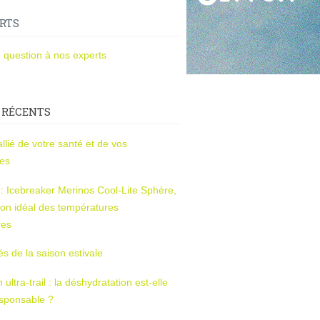
RTS
 question à nos experts
 RÉCENTS
l’allié de votre santé et de vos
ces
s : Icebreaker Merinos Cool-Lite Sphère,
on idéal des températures
res
tés de la saison estivale
ltra-trail : la déshydratation est-elle
esponsable ?