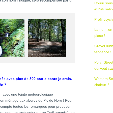
 son nom l’indique, sera récompensée par un
Courir sous
et l’utilisa
Profil psych
La nutrition
place !
Gravel runn
tendance !
Polar Stree
qui veut ca
Western St
cès avec plus de 800 participants je crois.
chaleur ?
ée ?
ion avec une teinte météorologique
it bon ménage aux abords du Pic de Nore ! Pour
n compte toutes les remarques pour proposer
s coureurs recherche sur un Trail organisé par