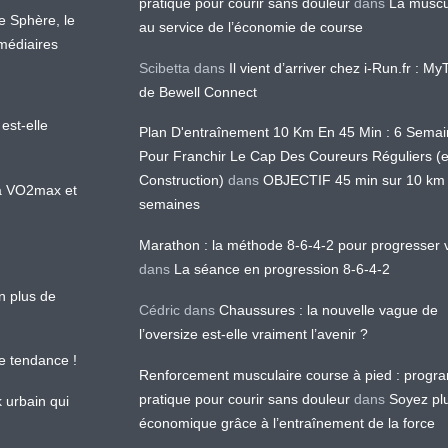
pratique pour courir sans douleur
dans
La muscu
te Sphère, le
au service de l’économie de course
médiaires
Scibetta
dans
Il vient d’arriver chez i-Run.fr : M
de Bewell Connect
est-elle
Plan D'entraînement 10 Km En 45 Min : 6 Sema
Pour Franchir Le Cap Des Coureurs Réguliers (
Construction)
dans
OBJECTIF 45 min sur 10 km
 la VO2max et
semaines
Marathon : la méthode 8-6-4-2 pour progresser v
dans
La séance en progression 8-6-4-2
en plus de
Cédric
dans
Chaussures : la nouvelle vague de
l’oversize est-elle vraiment l’avenir ?
le tendance !
Renforcement musculaire course à pied : prog
pratique pour courir sans douleur
dans
Soyez pl
k urbain qui
économique grâce à l’entraînement de la force