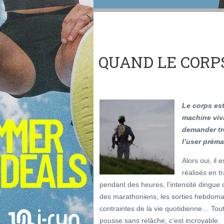
QUAND LE CORPS
Le corps es
machine viva
demander tr
l’user prém
Alors oui, il
réalisés en t
pendant des heures, l’intensité dingu
des marathoniens, les sorties hebdomad
contraintes de la vie quotidienne… Tout c
pousse sans relâche, c’est incroyable.