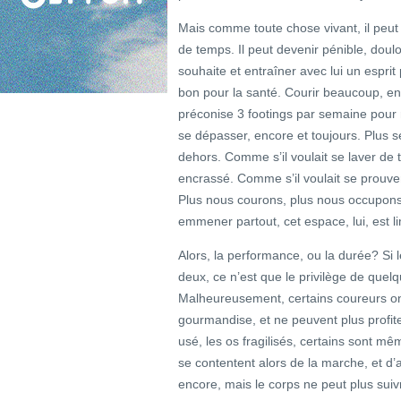
Mais comme toute chose vivant, il peut s
de temps. Il peut devenir pénible, dou
souhaite et entraîner avec lui un esprit 
bon pour la santé. Courir beaucoup, en 
préconise 3 footings par semaine pour 
se dépasser, encore et toujours. Plus s
dehors. Comme s’il voulait se laver de 
encrassé. Comme s’il voulait se prouver
Plus nous courons, plus nous occupons 
emmener partout, cet espace, lui, est li
Alors, la performance, ou la durée? Si l
deux, ce n’est que le privilège de que
Malheureusement, certains coureurs ont
gourmandise, et ne peuvent plus profite
usé, les os fragilisés, certains sont mê
se contentent alors de la marche, et d’a
encore, mais le corps ne peut plus suivr