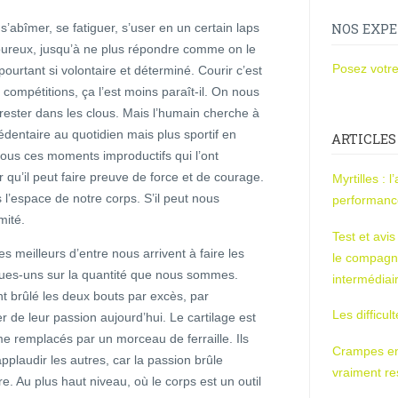
’abîmer, se fatiguer, s’user en un certain laps
NOS EXPE
loureux, jusqu’à ne plus répondre comme on le
Posez votre
pourtant si volontaire et déterminé. Courir c’est
compétitions, ça l’est moins paraît-il. On nous
rester dans les clous. Mais l’humain cherche à
édentaire au quotidien mais plus sportif en
ARTICLES
tous ces moments improductifs qui l’ont
 qu’il peut faire preuve de force et de courage.
Myrtilles : 
l’espace de notre corps. S’il peut nous
performan
mité.
Test et avi
es meilleurs d’entre nous arrivent à faire les
le compagn
lques-uns sur la quantité que nous sommes.
intermédiai
 brûlé les deux bouts par excès, par
Les difficul
r de leur passion aujourd’hui. Le cartilage est
me remplacés par un morceau de ferraille. Ils
Crampes en u
pplaudir les autres, car la passion brûle
vraiment r
e. Au plus haut niveau, où le corps est un outil