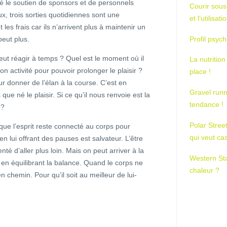
gré le soutien de sponsors et de personnels
Courir sous
x, trois sorties quotidiennes sont une
et l’utilisa
 les frais car ils n’arrivent plus à maintenir un
peut plus.
Profil psych
ut réagir à temps ? Quel est le moment où il
La nutrition
son activité pour pouvoir prolonger le plaisir ?
place !
our donner de l’élan à la course. C’est en
Gravel runn
ue né le plaisir. Si ce qu’il nous renvoie est la
tendance !
 ?
Polar Stree
 que l’esprit reste connecté au corps pour
qui veut ca
 en lui offrant des pauses est salvateur. L’être
nté d’aller plus loin. Mais on peut arriver à la
Western St
s en équilibrant la balance. Quand le corps ne
chaleur ?
en chemin. Pour qu’il soit au meilleur de lui-