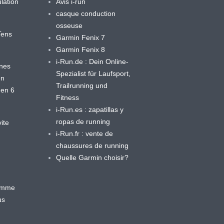
lation
Avis i-run
casque conduction
osseuse
yTens
Garmin Fenix 7
Garmin Fenix 8
i-Run.de : Dein Online-
ines
Spezialist für Laufsport,
en
Trailrunning und
 en 6
Fitness
i-Run.es : zapatillas y
ropas de running
ite
i-Run.fr : vente de
chaussures de running
Quelle Garmin choisir?
ramme
us