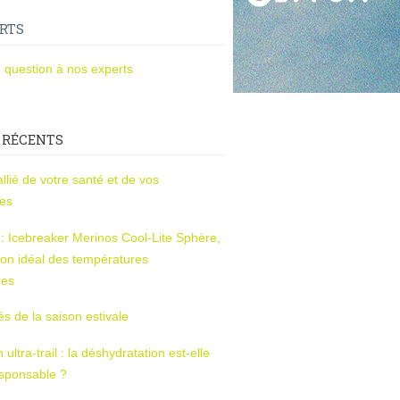
RTS
 question à nos experts
 RÉCENTS
l’allié de votre santé et de vos
ces
s : Icebreaker Merinos Cool-Lite Sphère,
on idéal des températures
res
tés de la saison estivale
ltra-trail : la déshydratation est-elle
esponsable ?