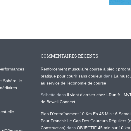
COMMENTAIRES RÉCENTS
os performances
Renforcement musculaire course à pied : prog
pratique pour courir sans douleur
dans
La muscu
te Sphère, le
au service de l’économie de course
médiaires
Scibetta
dans
Il vient d’arriver chez i-Run.fr : M
de Bewell Connect
est-elle
Plan D'entraînement 10 Km En 45 Min : 6 Sema
Pour Franchir Le Cap Des Coureurs Réguliers (
Construction)
dans
OBJECTIF 45 min sur 10 km
 la VO2max et