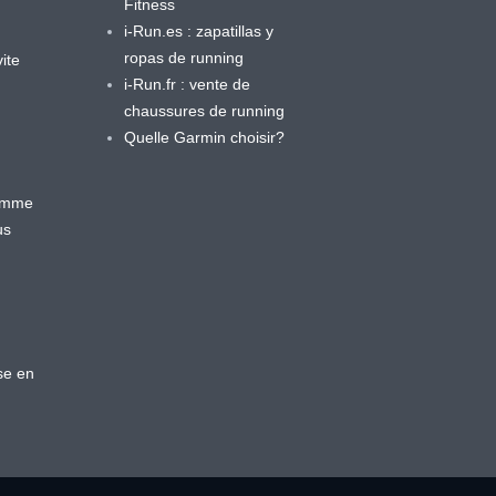
Fitness
i-Run.es : zapatillas y
ropas de running
ite
i-Run.fr : vente de
chaussures de running
Quelle Garmin choisir?
ramme
us
se en