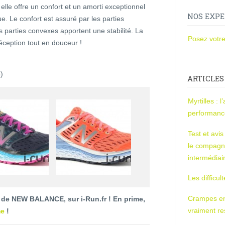
elle offre un confort et un amorti exceptionnel
NOS EXPE
que. Le confort est assuré par les parties
 parties convexes apportent une stabilité. La
Posez votre
éception tout en douceur !
)
ARTICLES
Myrtilles : 
performan
Test et avi
le compagn
intermédiai
Les difficul
Crampes en u
 de NEW BALANCE, sur i-Run.fr ! En prime,
vraiment r
me
!