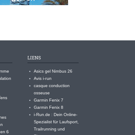
LIENS
ramme
Asics gel Nimbus 26
lation
Avis i-run
casque conduction
osseuse
yTens
Garmin Fenix 7
Garmin Fenix 8
i-Run.de : Dein Online-
ines
Spezialist für Laufsport,
en
Trailrunning und
 en 6