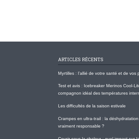
ARTICLES RÉCENTS
Myrtilles : l’allié de votre santé et de v
Test et avis : Icebreaker Merinos Cool-Li
compagnon idéal des températures inter
Les difficultés de la saison estivale
Crampes en ultra-trail : la déshydratation 
vraiment responsable ?
Courir sous la chaleur : quel impact sur