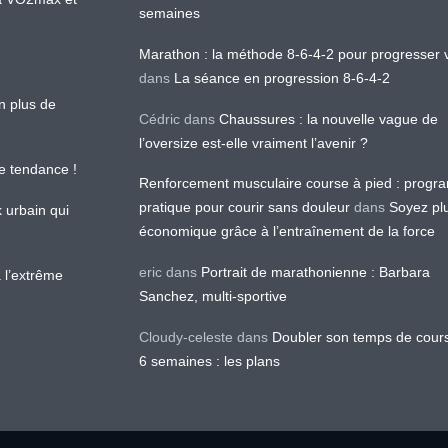
semaines
Marathon : la méthode 8-6-4-2 pour progresser v
dans
La séance en progression 8-6-4-2
en plus de
Cédric
dans
Chaussures : la nouvelle vague de
l’oversize est-elle vraiment l’avenir ?
le tendance !
Renforcement musculaire course à pied : prog
pratique pour courir sans douleur
dans
Soyez pl
k urbain qui
économique grâce à l’entraînement de la force
eric
dans
Portrait de marathonienne : Barbara
 l’extrême
Sanchez, multi-sportive
Cloudy-celeste
dans
Doubler son temps de cour
6 semaines : les plans