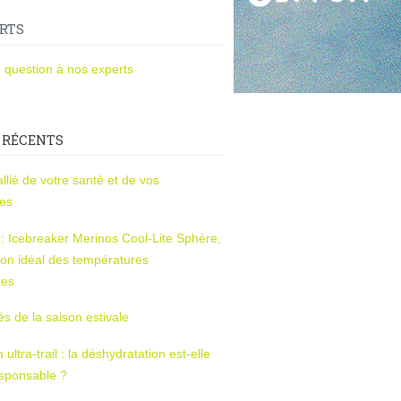
RTS
 question à nos experts
 RÉCENTS
l’allié de votre santé et de vos
ces
s : Icebreaker Merinos Cool-Lite Sphère,
on idéal des températures
res
tés de la saison estivale
ltra-trail : la déshydratation est-elle
esponsable ?