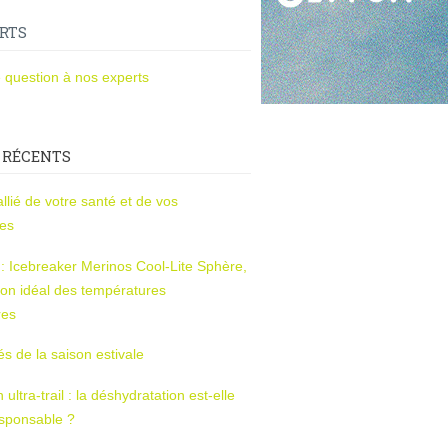
RTS
 question à nos experts
 RÉCENTS
l’allié de votre santé et de vos
ces
s : Icebreaker Merinos Cool-Lite Sphère,
on idéal des températures
res
tés de la saison estivale
ltra-trail : la déshydratation est-elle
esponsable ?