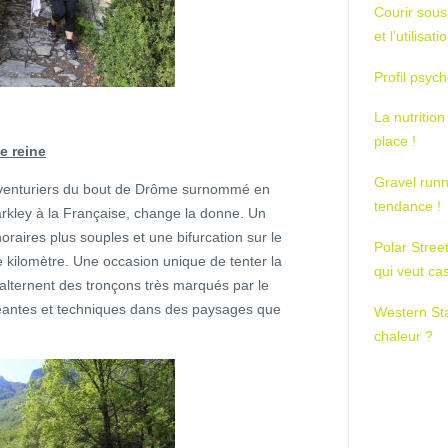
Courir sous
et l’utilisa
Profil psych
La nutrition
place !
e reine
Gravel runn
venturiers du bout de Drôme surnommé en
tendance !
rkley à la Française, change la donne. Un
raires plus souples et une bifurcation sur le
Polar Stree
 kilomètre. Une occasion unique de tenter la
qui veut ca
alternent des tronçons très marqués par le
xigeantes et techniques dans des paysages que
Western St
chaleur ?