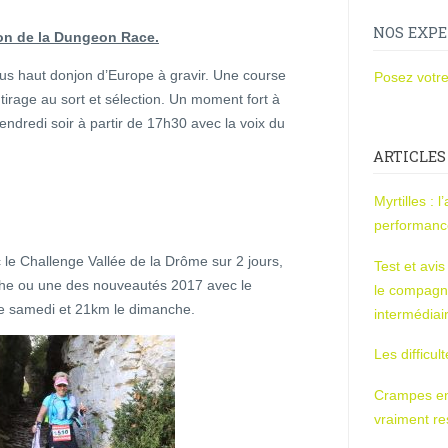
NOS EXPE
ion de la Dungeon Race.
us haut donjon d’Europe à gravir. Une course
Posez votre
tirage au sort et sélection. Un moment fort à
vendredi soir à partir de 17h30 avec la voix du
ARTICLES
Myrtilles : 
performan
 le Challenge Vallée de la Drôme sur 2 jours,
Test et avi
he ou une des nouveautés 2017 avec le
le compagn
le samedi et 21km le dimanche.
intermédiai
Les difficul
Crampes en u
vraiment r