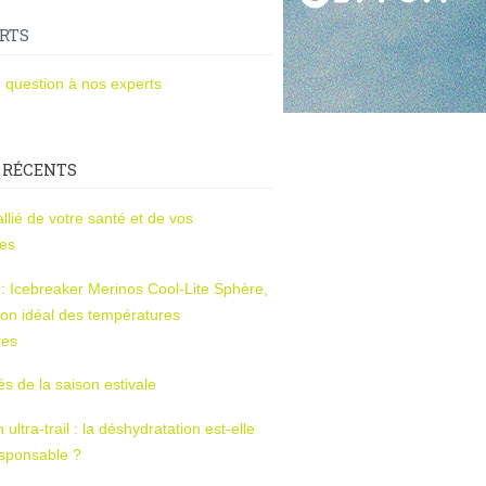
RTS
 question à nos experts
 RÉCENTS
l’allié de votre santé et de vos
ces
s : Icebreaker Merinos Cool-Lite Sphère,
on idéal des températures
res
tés de la saison estivale
ltra-trail : la déshydratation est-elle
esponsable ?