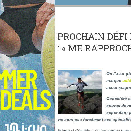
PROCHAIN DÉFI
: « ME RAPPROC
On l’a longt
marque
adi
accompagné
Considéré c
course de mo
cependant pa
ne sont pas forcément ses spécialit
Même si c’est bien sur les pentes montag