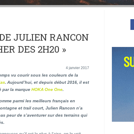
 DE JULIEN RANCON
HER DES 2H20 »
4 janvier 2017
emps vu courir sous les couleurs de la
das
. Aujourd’hui, et depuis début 2016, il est
 par la marque
HOKA One One
.
omme parmi les meilleurs français en
ntagne et trail court, Julien Rancon n’a
s peur de s’aventurer sur des terrains qui
és.
neuses qu’il est le plus à l’aise, on le voit