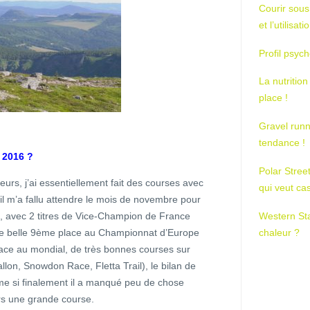
Courir sous
et l’utilisa
Profil psych
La nutrition
place !
Gravel runn
tendance !
n 2016 ?
Polar Stree
urs, j’ai essentiellement fait des courses avec
qui veut ca
il m’a fallu attendre le mois de novembre pour
n, avec 2 titres de Vice-Champion de France
Western St
une belle 9ème place au Championnat d’Europe
chaleur ?
ce au mondial, de très bonnes courses sur
lon, Snowdon Race, Fletta Trail), le bilan de
ême si finalement il a manqué peu de chose
rs une grande course.