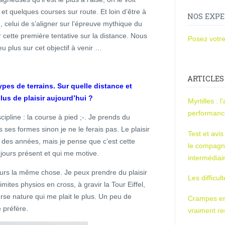
 et quelques courses sur route. Et loin d’être à
NOS EXPE
7, celui de s’aligner sur l’épreuve mythique du
r cette première tentative sur la distance. Nous
Posez votre
u plus sur cet objectif à venir …
ARTICLES
types de terrains. Sur quelle distance et
lus de plaisir aujourd’hui ?
Myrtilles : 
performan
scipline : la course à pied ;-. Je prends du
s ses formes sinon je ne le ferais pas. Le plaisir
Test et avi
u des années, mais je pense que c’est cette
le compagn
oujours présent et qui me motive.
intermédiai
ours la même chose. Je peux prendre du plaisir
Les difficul
imites physios en cross, à gravir la Tour Eiffel,
urse nature qui me plait le plus. Un peu de
Crampes en u
e préfère.
vraiment r