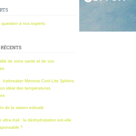
RTS
 question à nos experts
 RÉCENTS
l’allié de votre santé et de vos
ces
s : Icebreaker Merinos Cool-Lite Sphère,
on idéal des températures
res
tés de la saison estivale
ltra-trail : la déshydratation est-elle
esponsable ?