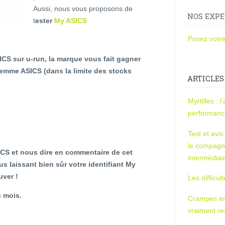
Aussi, nous vous proposons de
NOS EXPE
t
ester
My ASICS
Posez votre
CS sur u-run, la marque vous fait gagner
femme ASICS (dans la limite des stocks
ARTICLES
Myrtilles : 
performan
Test et avi
le compagn
ICS et nous dire en commentaire de cet
intermédiai
s laissant bien sûr votre identifiant My
uver !
Les difficul
u mois.
Crampes en u
vraiment r