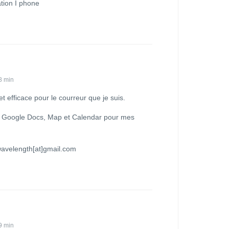
ation I phone
8 min
et efficace pour le courreur que je suis.
nt Google Docs, Map et Calendar pour mes
wavelength[at]gmail.com
9 min