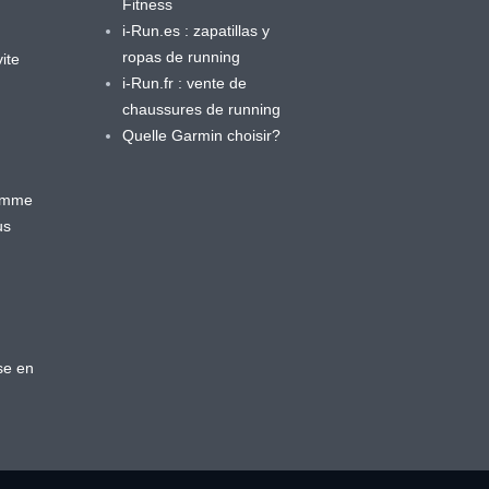
Fitness
i-Run.es : zapatillas y
ropas de running
ite
i-Run.fr : vente de
chaussures de running
Quelle Garmin choisir?
ramme
us
se en