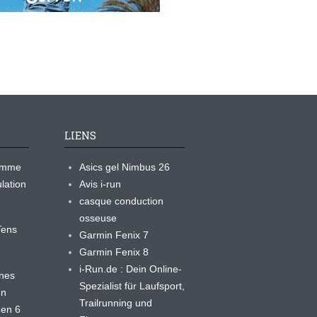
LIENS
ramme
Asics gel Nimbus 26
lation
Avis i-run
casque conduction
osseuse
yTens
Garmin Fenix 7
Garmin Fenix 8
i-Run.de : Dein Online-
ines
Spezialist für Laufsport,
en
Trailrunning und
 en 6