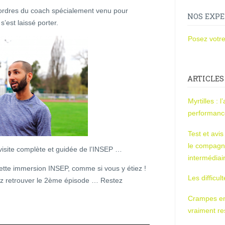
 ordres du coach spécialement venu pour
NOS EXPE
s’est laissé porter.
Posez votre
ARTICLES
Myrtilles : 
performan
Test et avi
le compagn
 visite complète et guidée de l’INSEP …
intermédiai
cette immersion INSEP, comme si vous y étiez !
Les difficul
ez retrouver le 2ème épisode … Restez
Crampes en u
vraiment r