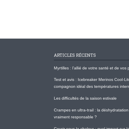
ARTICLES RÉCENTS
Myrtilles : l’allié de votre santé et de v
Test et avis : Icebreaker Merinos Cool-Li
compagnon idéal des températures inter
Les difficultés de la saison estivale
Crampes en ultra-trail : la déshydratation 
vraiment responsable ?
Courir sous la chaleur : quel impact sur