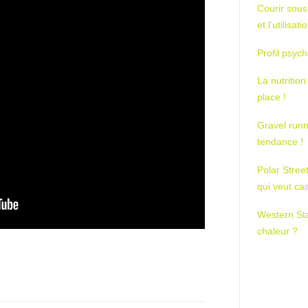
Courir sous
et l’utilisa
Profil psych
La nutrition
place !
Gravel runn
tendance !
Polar Stree
qui veut ca
Western St
chaleur ?