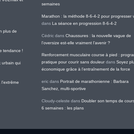
semaines
Marathon : la méthode 8-6-4-2 pour progresser v
dans
La séance en progression 8-6-4-2
en plus de
Cédric
dans
Chaussures : la nouvelle vague de
l’oversize est-elle vraiment l’avenir ?
le tendance !
Renforcement musculaire course à pied : prog
pratique pour courir sans douleur
dans
Soyez pl
k urbain qui
économique grâce à l’entraînement de la force
eric
dans
Portrait de marathonienne : Barbara
 l’extrême
Sanchez, multi-sportive
Cloudy-celeste
dans
Doubler son temps de cour
6 semaines : les plans