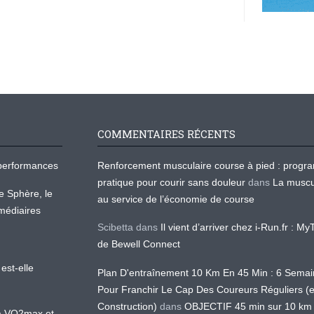
COMMENTAIRES RÉCENTS
os performances
Renforcement musculaire course à pied : prog
pratique pour courir sans douleur
dans
La muscu
te Sphère, le
au service de l’économie de course
médiaires
Scibetta
dans
Il vient d’arriver chez i-Run.fr : M
de Bewell Connect
est-elle
Plan D'entraînement 10 Km En 45 Min : 6 Sema
Pour Franchir Le Cap Des Coureurs Réguliers (
Construction)
dans
OBJECTIF 45 min sur 10 km
 la VO2max et