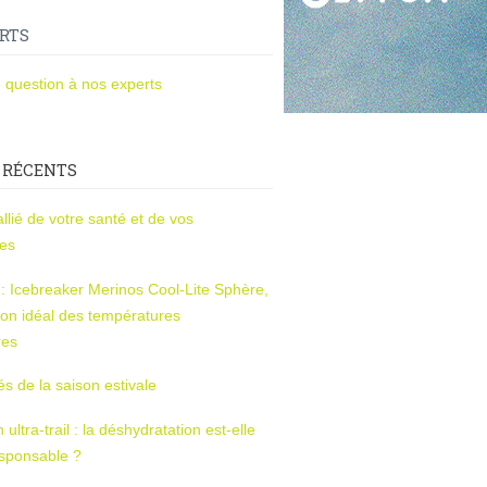
RTS
 question à nos experts
 RÉCENTS
l’allié de votre santé et de vos
ces
s : Icebreaker Merinos Cool-Lite Sphère,
on idéal des températures
res
tés de la saison estivale
ltra-trail : la déshydratation est-elle
esponsable ?