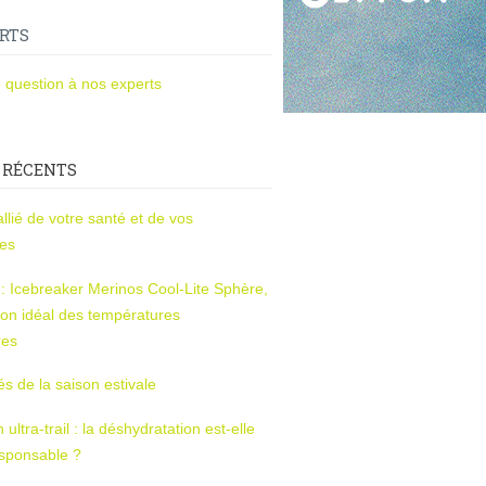
RTS
 question à nos experts
 RÉCENTS
l’allié de votre santé et de vos
ces
s : Icebreaker Merinos Cool-Lite Sphère,
on idéal des températures
res
tés de la saison estivale
ltra-trail : la déshydratation est-elle
esponsable ?