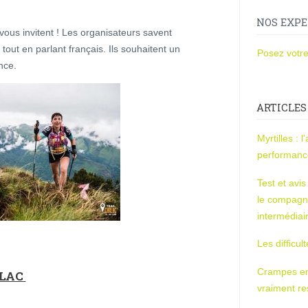
NOS EXPE
ls vous invitent ! Les organisateurs savent
 tout en parlant français. Ils souhaitent un
Posez votre
nce.
ARTICLES
Myrtilles : 
performan
Test et avi
le compagn
intermédiai
Les difficul
Crampes en u
RLAC
vraiment r