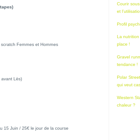
Courir sous
étapes)
et l’utilisa
Profil psych
La nutrition
place !
 le scratch Femmes et Hommes
Gravel runn
tendance !
Polar Stree
 avant Lès)
qui veut ca
Western St
chaleur ?
au 15 Juin / 25€ le jour de la course