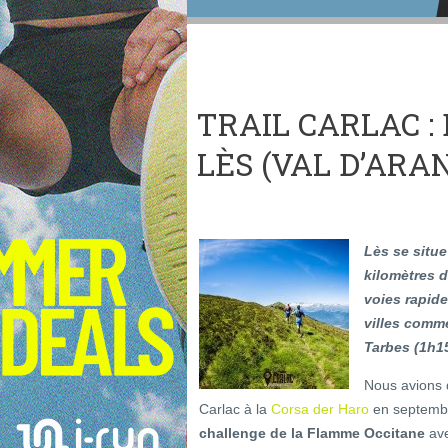
TRAIL CARLAC : 
LÈS (VAL D’ARA
Lès se situe
kilomètres d
voies rapide
villes com
Tarbes (1h15
Nous avions d
Carlac à la
Corsa der Haro
en septembre
challenge de la Flamme Occitane
ave