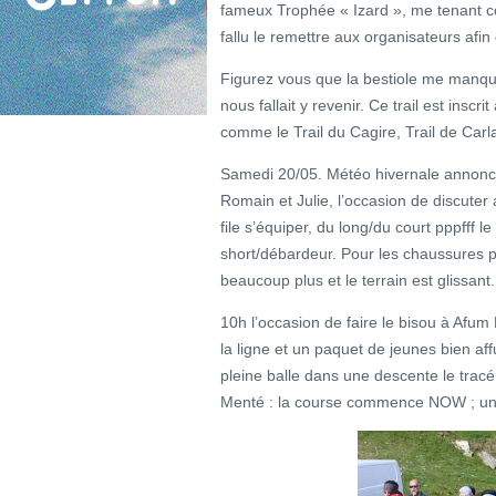
fameux Trophée « Izard », me tenant c
fallu le remettre aux organisateurs afin
Figurez vous que la bestiole me manquai
nous fallait y revenir. Ce trail est in
comme le Trail du Cagire, Trail de Carla
Samedi 20/05. Météo hivernale annoncée
Romain et Julie, l’occasion de discuter
file s’équiper, du long/du court pppfff 
short/débardeur. Pour les chaussures 
beaucoup plus et le terrain est glissant.
10h l’occasion de faire le bisou à Afu
la ligne et un paquet de jeunes bien af
pleine balle dans une descente le tracé
Menté : la course commence NOW ; une p