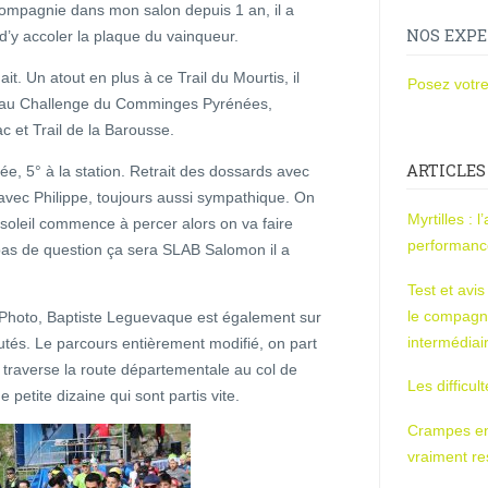
ompagnie dans mon salon depuis 1 an, il a
NOS EXPE
 d’y accoler la plaque du vainqueur.
t. Un atout en plus à ce Trail du Mourtis, il
Posez votre
scrit au Challenge du Comminges Pyrénées,
c et Trail de la Barousse.
ARTICLES
, 5° à la station. Retrait des dossards avec
 avec Philippe, toujours aussi sympathique. On
Myrtilles : 
le soleil commence à percer alors on va faire
performan
pas de question ça sera SLAB Salomon il a
Test et avi
le compagn
m Photo, Baptiste Leguevaque est également sur
intermédiai
futés. Le parcours entièrement modifié, on part
 traverse la route départementale au col de
Les difficul
etite dizaine qui sont partis vite.
Crampes en u
vraiment r