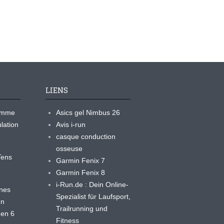
LIENS
ramme
Asics gel Nimbus 26
lation
Avis i-run
casque conduction
osseuse
yTens
Garmin Fenix 7
Garmin Fenix 8
i-Run.de : Dein Online-
ines
Spezialist für Laufsport,
en
Trailrunning und
 en 6
Fitness