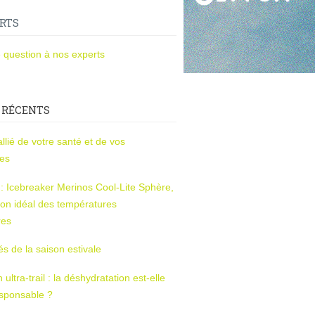
RTS
 question à nos experts
 RÉCENTS
l’allié de votre santé et de vos
ces
s : Icebreaker Merinos Cool-Lite Sphère,
on idéal des températures
res
tés de la saison estivale
ltra-trail : la déshydratation est-elle
esponsable ?