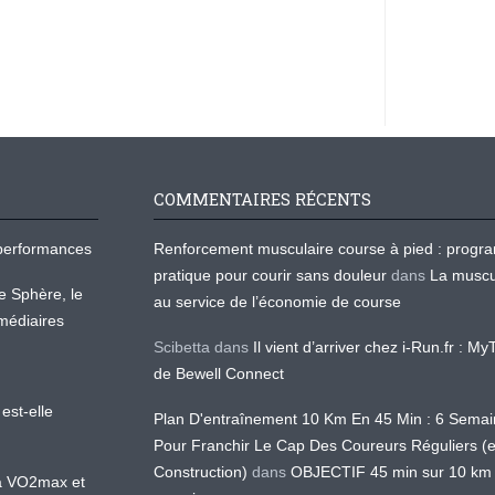
COMMENTAIRES RÉCENTS
os performances
Renforcement musculaire course à pied : prog
pratique pour courir sans douleur
dans
La muscu
te Sphère, le
au service de l’économie de course
médiaires
Scibetta
dans
Il vient d’arriver chez i-Run.fr : M
de Bewell Connect
est-elle
Plan D'entraînement 10 Km En 45 Min : 6 Sema
Pour Franchir Le Cap Des Coureurs Réguliers (
Construction)
dans
OBJECTIF 45 min sur 10 km
 la VO2max et