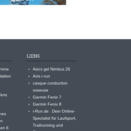
LIENS
ramme
Asics gel Nimbus 26
lation
Avis i-run
casque conduction
osseuse
yTens
Garmin Fenix 7
Garmin Fenix 8
i-Run.de : Dein Online-
ines
Spezialist für Laufsport,
en
Trailrunning und
 en 6