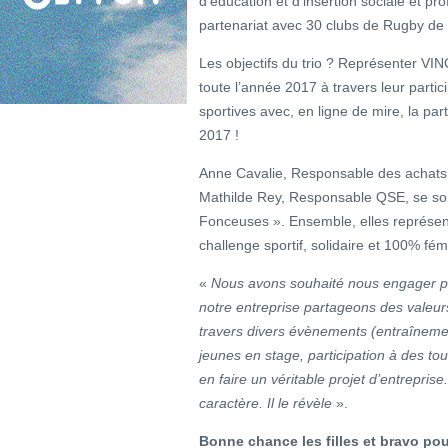
d’éducation et d’insertion sociale et pr
partenariat avec 30 clubs de Rugby de 
Les objectifs du trio ? Représenter VINC
toute l’année 2017 à travers leur part
sportives avec, en ligne de mire, la pa
2017 !
Anne Cavalie, Responsable des achats,
Mathilde Rey, Responsable QSE, se so
Fonceuses ». Ensemble, elles représent
challenge sportif, solidaire et 100% fém
«
Nous avons souhaité nous engager po
notre entreprise partageons des valeurs
travers divers évènements (entraînemen
jeunes en stage, participation à des t
en faire un véritable projet d’entreprise
caractère. Il le révèle
».
Bonne chance les filles et bravo po