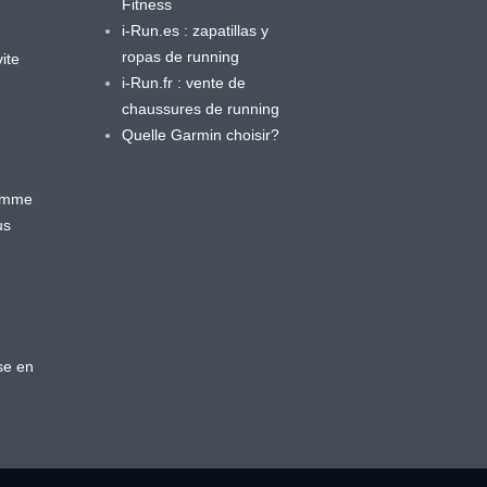
Fitness
i-Run.es : zapatillas y
ropas de running
ite
i-Run.fr : vente de
chaussures de running
Quelle Garmin choisir?
ramme
us
se en