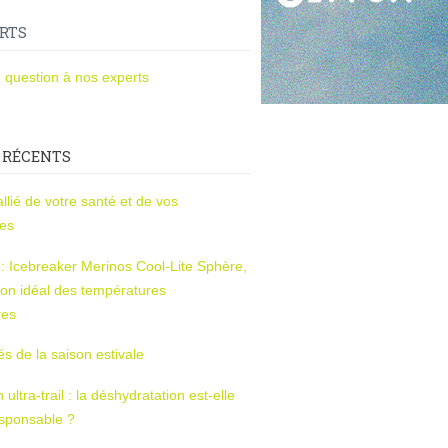
RTS
 question à nos experts
 RÉCENTS
l’allié de votre santé et de vos
ces
s : Icebreaker Merinos Cool-Lite Sphère,
on idéal des températures
res
tés de la saison estivale
ltra-trail : la déshydratation est-elle
esponsable ?