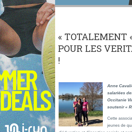
« TOTALEMENT «
POUR LES VERI
!
Anne Cavalie
salariées de
Occitanie Vi
soutenir « R
Cette associa
jeunes de qua