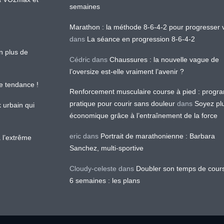
semaines
Marathon : la méthode 8-6-4-2 pour progresser v
dans
La séance en progression 8-6-4-2
en plus de
Cédric
dans
Chaussures : la nouvelle vague de
l’oversize est-elle vraiment l’avenir ?
le tendance !
Renforcement musculaire course à pied : prog
pratique pour courir sans douleur
dans
Soyez pl
k urbain qui
économique grâce à l’entraînement de la force
eric
dans
Portrait de marathonienne : Barbara
 l’extrême
Sanchez, multi-sportive
Cloudy-celeste
dans
Doubler son temps de cour
6 semaines : les plans