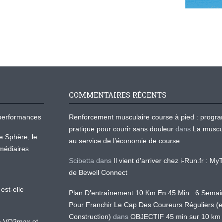
COMMENTAIRES RÉCENTS
os performances
Renforcement musculaire course à pied : prog
pratique pour courir sans douleur
dans
La muscu
te Sphère, le
au service de l’économie de course
médiaires
Scibetta
dans
Il vient d’arriver chez i-Run.fr : M
de Bewell Connect
est-elle
Plan D'entraînement 10 Km En 45 Min : 6 Sema
Pour Franchir Le Cap Des Coureurs Réguliers (
Construction)
dans
OBJECTIF 45 min sur 10 km
 la VO2max et