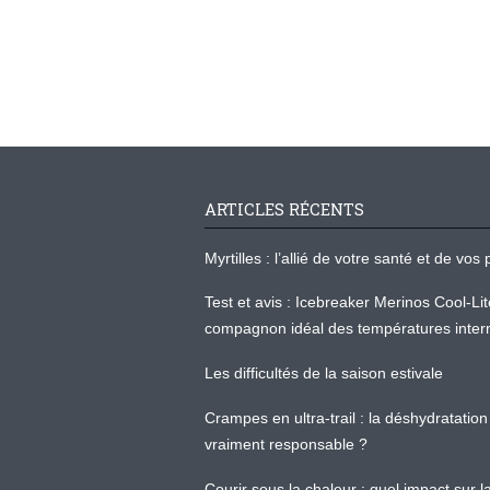
ARTICLES RÉCENTS
Myrtilles : l’allié de votre santé et de v
Test et avis : Icebreaker Merinos Cool-Li
compagnon idéal des températures inter
Les difficultés de la saison estivale
Crampes en ultra-trail : la déshydratation 
vraiment responsable ?
Courir sous la chaleur : quel impact sur