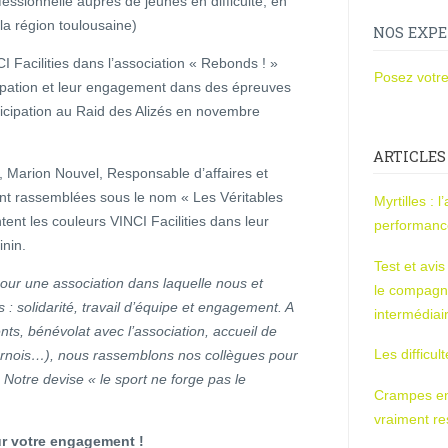
ofessionnelle auprès de jeunes en difficulté, en
la région toulousaine)
NOS EXPE
I Facilities dans l’association « Rebonds ! »
Posez votre
icipation et leur engagement dans des épreuves
rticipation au Raid des Alizés en novembre
ARTICLES
 Marion Nouvel, Responsable d’affaires et
nt rassemblées sous le nom « Les Véritables
Myrtilles : 
ent les couleurs VINCI Facilities dans leur
performan
inin.
Test et avi
ur une association dans laquelle nous et
le compagn
 : solidarité, travail d’équipe et engagement. A
intermédiai
ts, bénévolat avec l’association, accueil de
Les difficul
ournois…), nous rassemblons nos collègues pour
. Notre devise « le sport ne forge pas le
Crampes en u
vraiment r
ur votre engagement !