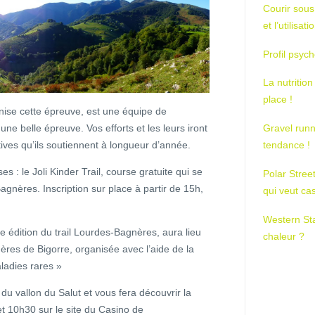
Courir sous
et l’utilisa
Profil psych
La nutrition
place !
anise cette épreuve, est une équipe de
Gravel runn
une belle épreuve. Vos efforts et les leurs iront
tendance !
tives qu’ils soutiennent à longueur d’année.
es : le Joli Kinder Trail, course gratuite qui se
Polar Stree
Bagnères. Inscription sur place à partir de 15h,
qui veut ca
Western St
e édition du trail Lourdes-Bagnères, aura lieu
chaleur ?
nères de Bigorre, organisée avec l’aide de la
ladies rares »
t du vallon du Salut et vous fera découvrir la
et 10h30 sur le site du Casino de