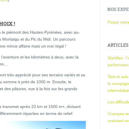
NOS EXPE
Posez votre
OIX !
e le piémont des Hautes-Pyrénées, avec au-
u Montaigu et du Pic du Midi. Un parcours
ARTICLES
e mince affaire mais un vrai régal !
er l’aventure et les kilomètres à deux, avec la
Myrtilles : 
ales…
performan
port très apprécié pour ses terrains variés et sa
Test et avi
au somme à près de 1000 m. Ensuite, le
le compagn
 des pâtures, vue à la fois sur les grands
intermédiai
Les difficul
se transmet après 22 km et 1500 m+, divisant
ifféremment réparties en terme de relief.
Crampes en u
vraiment r