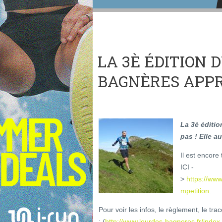
LA 3È ÉDITION 
BAGNÈRES APPR
La 3è éditio
pas ! Elle a
Il est encore
ICI -
>
https://www
mpetition
.
Pour voir les infos, le règlement, le tra
: (
http://www.lourdes-bagneres.fr/index