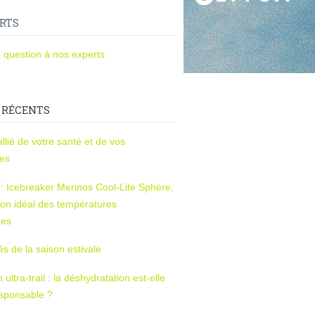
RTS
 question à nos experts
 RÉCENTS
l’allié de votre santé et de vos
ces
s : Icebreaker Merinos Cool-Lite Sphère,
on idéal des températures
res
tés de la saison estivale
ltra-trail : la déshydratation est-elle
esponsable ?