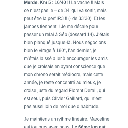
Merde. Km 5 : 16’40 !!
La vache !! Mais
ce n’est pas le – de 34’ qui va sortir, mais
peut être la perf IR3 !! (- de 33’30). Et les
jambes tiennent !! Je me décale pour
passer un relai à Séb (dossard 14). J’étais
bien planqué jusque-là. Nous négocions
bien le virage à 180°, l’an dernier, je
m’étais laissé aller à encourager les amis
que je croisais en ayant conscience que
mon chrono serait médiocre, mais cette
année, je reste concentré au mieux, je
croise juste du regard Florent Derail, qui
est seul, puis Olivier Gaillard, qui n’est
pas aussi loin de moi que d’habitude.
Je maintiens un rythme linéaire. Marceline
est toujours avec nous.
Le 6ème km est