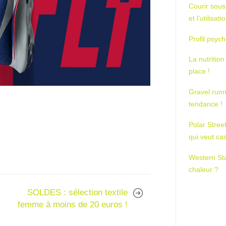
Courir sous
et l’utilisa
Profil psych
La nutrition
place !
Gravel runn
tendance !
Polar Stree
qui veut ca
Western St
chaleur ?
SOLDES : sélection textile
femme à moins de 20 euros !