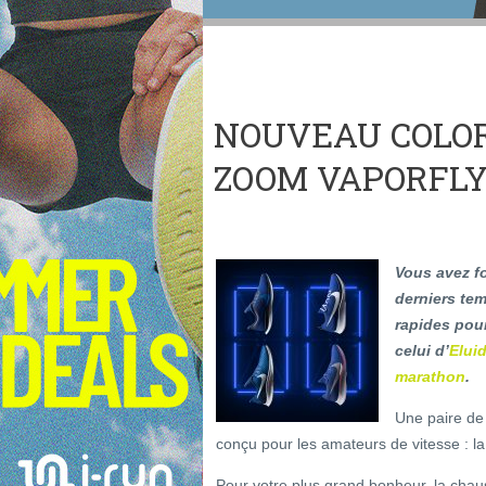
NOUVEAU COLOR
ZOOM VAPORFLY 
Vous avez f
derniers tem
rapides pou
celui d’
Elui
marathon
.
Une paire de
conçu pour les amateurs de vitesse : l
Pour votre plus grand bonheur, la chaus