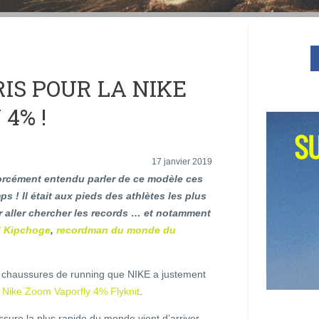
IS POUR LA NIKE
4% !
17 janvier 2019
orcément entendu parler de ce modèle ces
ps ! Il était aux pieds des athlètes les plus
r aller chercher les records … et notamment
d Kipchoge
,
recordman du monde du
 chaussures de running que NIKE a justement
a
Nike Zoom Vaporfly 4% Flyknit
.
sure la plus rapide du monde vient d’arriver