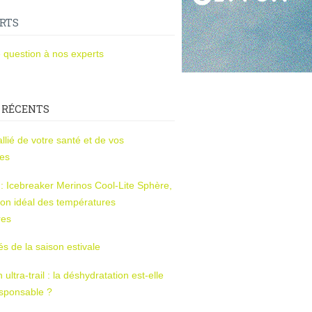
RTS
 question à nos experts
 RÉCENTS
l’allié de votre santé et de vos
ces
s : Icebreaker Merinos Cool-Lite Sphère,
on idéal des températures
res
tés de la saison estivale
ltra-trail : la déshydratation est-elle
esponsable ?