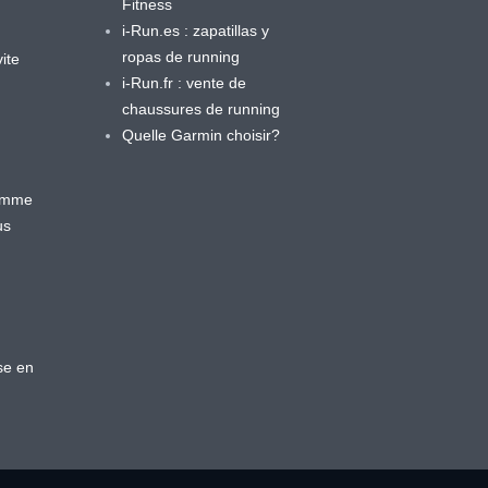
Fitness
i-Run.es : zapatillas y
ropas de running
ite
i-Run.fr : vente de
chaussures de running
Quelle Garmin choisir?
ramme
us
se en