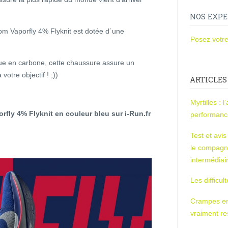
NOS EXPE
om Vaporfly 4% Flyknit est dotée d´une
Posez votre
ue en carbone, cette chaussure assure un
otre objectif ! ;))
ARTICLES
Myrtilles : 
fly 4% Flyknit en couleur bleu sur i-Run.fr
performan
Test et avi
le compagn
intermédiai
Les difficul
Crampes en u
vraiment r