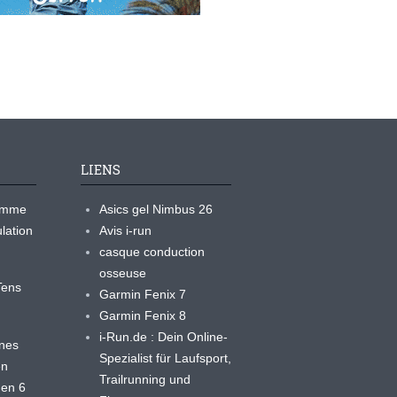
LIENS
ramme
Asics gel Nimbus 26
lation
Avis i-run
casque conduction
osseuse
yTens
Garmin Fenix 7
Garmin Fenix 8
i-Run.de : Dein Online-
ines
Spezialist für Laufsport,
en
Trailrunning und
 en 6