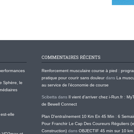
COMMENTAIRES RÉCENTS
os performances
Renforcement musculaire course à pied : prog
pratique pour courir sans douleur
dans
La muscu
te Sphère, le
au service de l’économie de course
médiaires
Scibetta
dans
Il vient d’arriver chez i-Run.fr : M
de Bewell Connect
est-elle
Plan D'entraînement 10 Km En 45 Min : 6 Sema
Pour Franchir Le Cap Des Coureurs Réguliers (
Construction)
dans
OBJECTIF 45 min sur 10 km
 la VO2max et