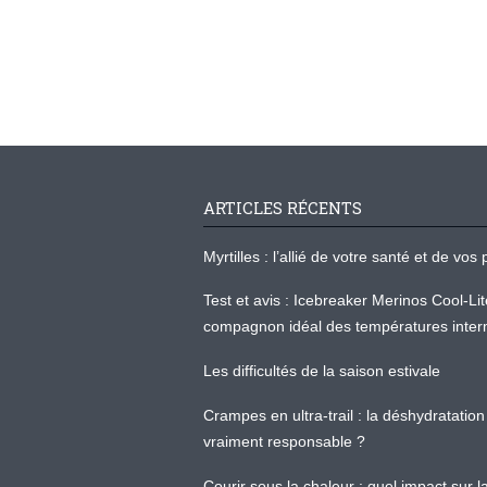
ARTICLES RÉCENTS
Myrtilles : l’allié de votre santé et de v
Test et avis : Icebreaker Merinos Cool-Li
compagnon idéal des températures inter
Les difficultés de la saison estivale
Crampes en ultra-trail : la déshydratation 
vraiment responsable ?
Courir sous la chaleur : quel impact sur