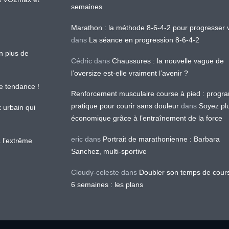
semaines
Marathon : la méthode 8-6-4-2 pour progresser v
dans
La séance en progression 8-6-4-2
en plus de
Cédric
dans
Chaussures : la nouvelle vague de
l’oversize est-elle vraiment l’avenir ?
le tendance !
Renforcement musculaire course à pied : prog
pratique pour courir sans douleur
dans
Soyez pl
k urbain qui
économique grâce à l’entraînement de la force
eric
dans
Portrait de marathonienne : Barbara
 l’extrême
Sanchez, multi-sportive
Cloudy-celeste
dans
Doubler son temps de cour
6 semaines : les plans