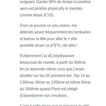
exigeant. Garder 98% du temps la position
aero est pénible physically & mentaly
comme disait JCVD.
Donc je pousse un peu moins, me
détends assez fréquemment les lombaires
et baisse la tête pour aller le + vite
possible poser ce p*$^ù ; de vélo !
Évidemment j’ai dû (re)dépasser
beaucoup de monde, à partir du 90ème
km je reprends même ceux que j’avais
doubler sur les 20 premiers km. Top 10 au
130ème, 9ème au 145ème et même 8ème
au 160ème quand Piero est obligé
d’abandonner sur crevaison.
C’est à cette place que je poserais le vélo.