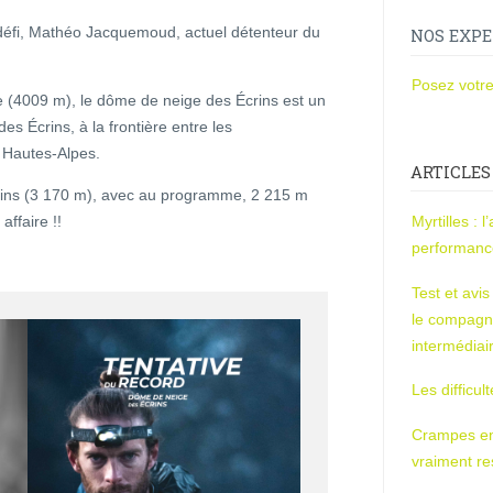
défi, Mathéo Jacquemoud, actuel détenteur du
NOS EXPE
Posez votre
e (4009 m), le dôme de neige des Écrins est un
es Écrins, à la frontière entre les
s Hautes-Alpes.
ARTICLES
rins (3 170 m), avec au programme, 2 215 m
ffaire !!
Myrtilles : 
performan
Test et avi
le compagn
intermédiai
Les difficul
Crampes en u
vraiment r