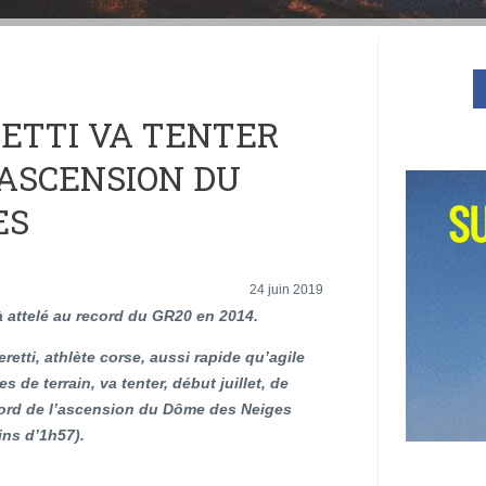
ETTI VA TENTER
’ASCENSION DU
ES
24 juin 2019
éjà attelé au record du GR20 en 2014.
retti, athlète corse, aussi rapide qu’agile
s de terrain, va tenter, début juillet, de
ecord de l’ascension du Dôme des Neiges
ins d’1h57).