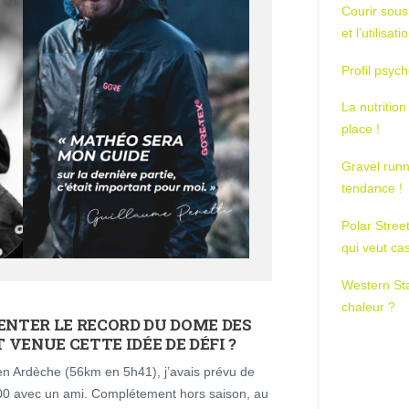
Courir sous
et l’utilisa
Profil psych
La nutrition
place !
Gravel runn
tendance !
Polar Stree
qui veut ca
Western St
chaleur ?
NTER LE RECORD DU DOME DES
T VENUE CETTE IDÉE DE DÉFI ?
e en Ardèche (56km en 5h41), j’avais prévu de
000 avec un ami. Complétement hors saison, au