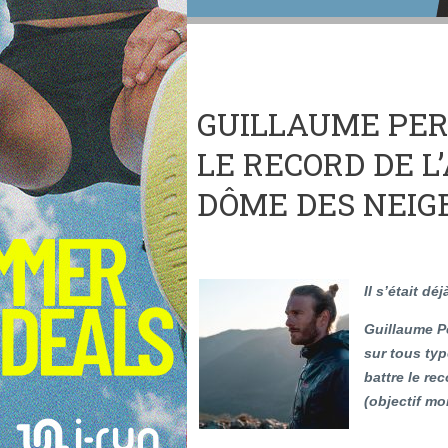
GUILLAUME PER
LE RECORD DE L
DÔME DES NEIG
Il s’était d
Guillaume Pe
sur tous type
battre le r
(objectif mo