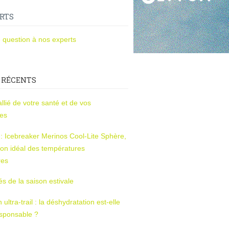
RTS
 question à nos experts
 RÉCENTS
l’allié de votre santé et de vos
ces
s : Icebreaker Merinos Cool-Lite Sphère,
on idéal des températures
res
tés de la saison estivale
ltra-trail : la déshydratation est-elle
esponsable ?