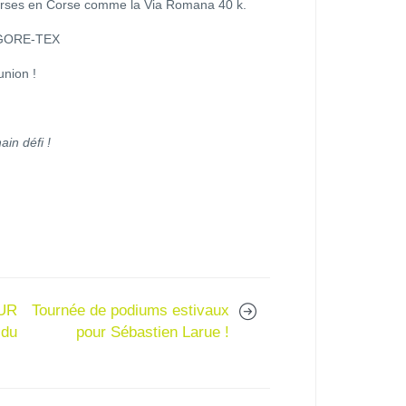
ourses en Corse comme la Via Romana 40 k.
c GORE-TEX
union !
in défi !
OUR
Tournée de podiums estivaux
 du
pour Sébastien Larue !