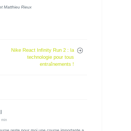
et Matthieu Rieux
Nike React Infinity Run 2 : la
technologie pour tous
entraînements !
I
2 min
course reste pour moi une course importante a