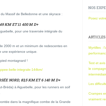
NOS EXPE
 du Massif de Belledonne et une skyrace :
Posez votre
49 KM ET 11 400 M D+
Aiguebelle, pour une traversée intégrale du
ARTICLES
s de 2000 m et un minimum de redescentes en
Myrtilles : 
fre une expérience unique.
performan
u pied montagnard !
Test et avi
le compagn
pee-belle-integrale-144km/
intermédiai
E NORD, 83,5 KM ET 6 140 M D+
Les difficul
t-Bréda) à Aiguebelle, pour les runners en soif
.
Crampes en u
vraiment r
montée dans la magnifique combe de la Grande