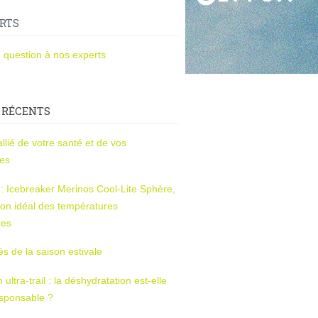
RTS
 question à nos experts
 RÉCENTS
l’allié de votre santé et de vos
ces
s : Icebreaker Merinos Cool-Lite Sphère,
on idéal des températures
res
tés de la saison estivale
ltra-trail : la déshydratation est-elle
esponsable ?