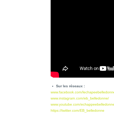
Sur les réseaux :
www.facebook.com/lechapeebelledonn
www.instagram.com/eb_belledonne/
www.youtube.com/echappeebelledonn
https://twitter.com/EB_belledonne