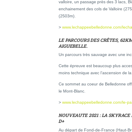
valloire, un passage près des 3 lacs, Bl
enchainement des cols de Valloire (2
(2503m).
>
www.lechappeebelledonne.com/lechap
LE PARCOURS DES CRÊTES, 62K
AIGUEBELLE.
Un parcours très sauvage avec une incu
Cette épreuve est beaucoup plus accessi
moins technique avec l’ascension de l
Ce sommet au coeur de Belledonne offr
le Mont-Blanc.
>
www.lechappeebelledonne.com/le-par
NOUVEAUTE 2021 : LA SKYRACE 
D+
Au départ de Fond-de-France (Haut-Br