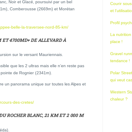
anc, Noir et Glacé, poursuivi par un bel
Courir sous
751m), Comberousse (2669m) et Morétan
et l’utilisa
Profil psych
pee-belle-la-traversee-nord-85-km/
La nutrition
M ET 4700MD+ DE ALLEVARD À
place !
Gravel runn
rsion sur le versant Mauriennais.
tendance !
ble que les 2 ultras mais elle n’en reste pas
Polar Stree
a pointe de Rognier (2341m).
qui veut ca
e un panorama unique sur toutes les Alpes et
Western St
chaleur ?
cours-des-cretes/
DU ROCHER BLANC, 21 KM ET 2 000 M
éda).