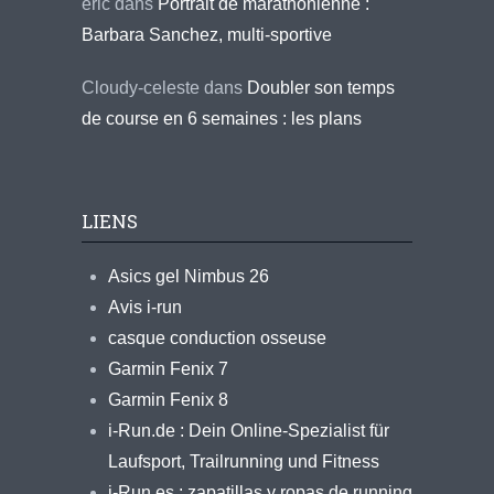
eric
dans
Portrait de marathonienne :
Barbara Sanchez, multi-sportive
Cloudy-celeste
dans
Doubler son temps
de course en 6 semaines : les plans
LIENS
Asics gel Nimbus 26
Avis i-run
casque conduction osseuse
Garmin Fenix 7
Garmin Fenix 8
i-Run.de : Dein Online-Spezialist für
Laufsport, Trailrunning und Fitness
i-Run.es : zapatillas y ropas de running