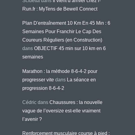
Scibetta
dans
Il vient d’arriver chez i-
Run.fr : MyTens de Bewell Connect
Plan D'entraînement 10 Km En 45 Min : 6
Semaines Pour Franchir Le Cap Des
Coureurs Réguliers (en Construction)
dans
OBJECTIF 45 min sur 10 km en 6
semaines
Marathon : la méthode 8-6-4-2 pour
progresser vite
dans
La séance en
progression 8-6-4-2
Cédric
dans
Chaussures : la nouvelle
vague de l’oversize est-elle vraiment
l’avenir ?
Renforcement musculaire course à pied :