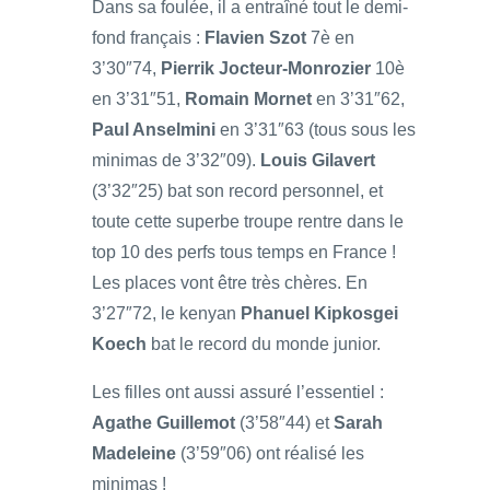
Dans sa foulée, il a entraîné tout le demi-
fond français :
Flavien Szot
7è en
3’30″74,
Pierrik Jocteur-Monrozier
10è
en 3’31″51,
Romain Mornet
en 3’31″62,
Paul Anselmini
en 3’31″63 (tous sous les
minimas de 3’32″09).
Louis Gilavert
(3’32″25) bat son record personnel, et
toute cette superbe troupe rentre dans le
top 10 des perfs tous temps en France !
Les places vont être très chères. En
3’27″72, le kenyan
Phanuel Kipkosgei
Koech
bat le record du monde junior.
Les filles ont aussi assuré l’essentiel :
Agathe Guillemot
(3’58″44) et
Sarah
Madeleine
(3’59″06) ont réalisé les
minimas !