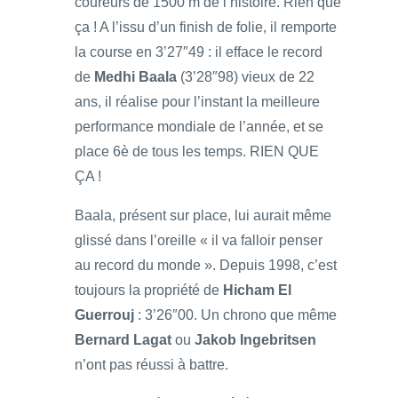
coureurs de 1500 m de l’histoire. Rien que
ça ! A l’issu d’un finish de folie, il remporte
la course en 3’27″49 : il efface le record
de
Medhi Baala
(3’28″98) vieux de 22
ans, il réalise pour l’instant la meilleure
performance mondiale de l’année, et se
place 6è de tous les temps. RIEN QUE
ÇA !
Baala, présent sur place, lui aurait même
glissé dans l’oreille « il va falloir penser
au record du monde ». Depuis 1998, c’est
toujours la propriété de
Hicham El
Guerrouj
: 3’26″00. Un chrono que même
Bernard Lagat
ou
Jakob Ingebritsen
n’ont pas réussi à battre.