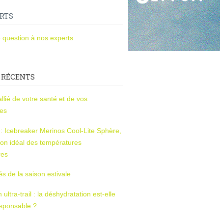
RTS
 question à nos experts
 RÉCENTS
l’allié de votre santé et de vos
ces
s : Icebreaker Merinos Cool-Lite Sphère,
on idéal des températures
res
tés de la saison estivale
ltra-trail : la déshydratation est-elle
esponsable ?