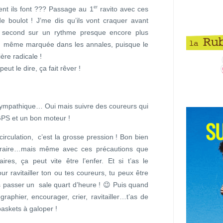
er
 ils font ??? Passage au 1
ravito avec ces
e boulot ! J’me dis qu’ils vont craquer avant
u second sur un rythme presque encore plus
era même marquée dans les annales, puisque le
ère radicale !
t le dire, ça fait rêver !
t sympathique… Oui mais suivre des coureurs qui
 GPS et un bon moteur !
irculation, c’est la grosse pression ! Bon bien
tinéraire…mais même avec ces précautions que
aires, ça peut vite être l’enfer. Et si t’as le
r ravitailler ton ou tes coureurs, tu peux être
as passer un sale quart d’heure ! 😉 Puis quand
raphier, encourager, crier, ravitailler…t’as de
baskets à galoper !