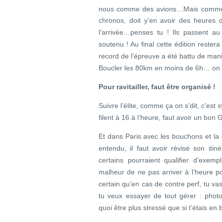
nous comme des avions…Mais comment
chronos, doit y’en avoir des heures d
l’arrivée…penses tu ! Ils passent a
soutenu ! Au final cette édition rest
record de l’épreuve a été battu de mani
Boucler les 80km en moins de 6h… on peu
Pour ravitailler, faut être organisé !
Suivre l’élite, comme ça on s’dit, c’es
filent à 16 à l’heure, faut avoir un bon
Et dans Paris avec les bouchons et la c
entendu, il faut avoir révisé son i
certains pourraient qualifier d’exempl
malheur de ne pas arriver à l’heure pou
certain qu’en cas de contre perf, tu v
tu veux essayer de tout gérer : photog
quoi être plus stressé que si t’étais en 