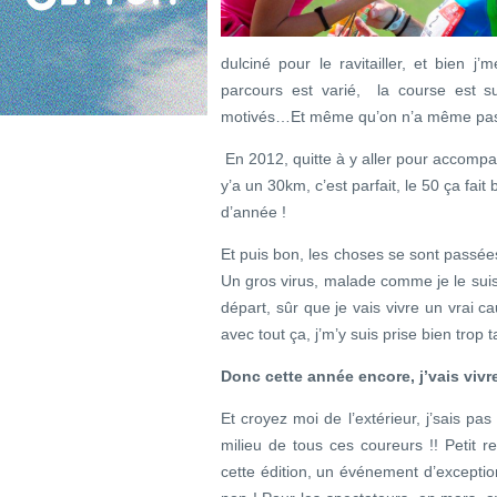
dulciné pour le ravitailler, et bien j
parcours est varié, la course est s
motivés…Et même qu’on n’a même pas l’
En 2012, quitte à y aller pour accomp
y’a un 30km, c’est parfait, le 50 ça fai
d’année !
Et puis bon, les choses se sont pass
Un gros virus, malade comme je le suis
départ, sûr que je vais vivre un vrai c
avec tout ça, j’m’y suis prise bien trop t
Donc cette année encore, j’vais viv
Et croyez moi de l’extérieur, j’sais pas
milieu de tous ces coureurs !! Petit re
cette édition, un événement d’excepti