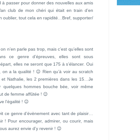
il à passer pour donner des nouvelles aux amis
 fan club de mon chéri qui était en train d’en
en oublier, tout cela en rapidité…Bref, supporter/
n n’en parle pas trop, mais c’est qu’elles sont
ans ce genre d’épreuves, elles sont sous
art, elles ne seront que 175 à s’élancer. Oui
, on a la qualité ! 😉 Rien qu’à voir au scratch
 et Nathalie, les 2 premières dans les 15…Je
sser quelques hommes bouche bée, voir même
ut de femme affûtée ! 😉
ve l’égalité ! 😉
it ce genre d’évènement avec tant de plaisir…
ir ! Pour encourager, admirer, ou courir, mais
us aurez envie d’y revenir ! 😉