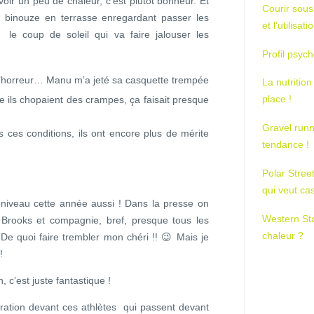
oir un peu de chaleur, c’est plutôt bonheur. Et
Courir sous
a binouze en terrasse enregardant passer les
et l’utilisa
e coup de soleil qui va faire jalouser les
Profil psych
t l’horreur… Manu m’a jeté sa casquette trempée
La nutrition
place !
ôle ils chopaient des crampes, ça faisait presque
Gravel runn
s ces conditions, ils ont encore plus de mérite
tendance !
Polar Stree
qui veut ca
s niveau cette année aussi ! Dans la presse on
Western St
s, Brooks et compagnie, bref, presque tous les
chaleur ?
 De quoi faire trembler mon chéri !! 😉 Mais je
!
, c’est juste fantastique !
ration devant ces athlètes qui passent devant