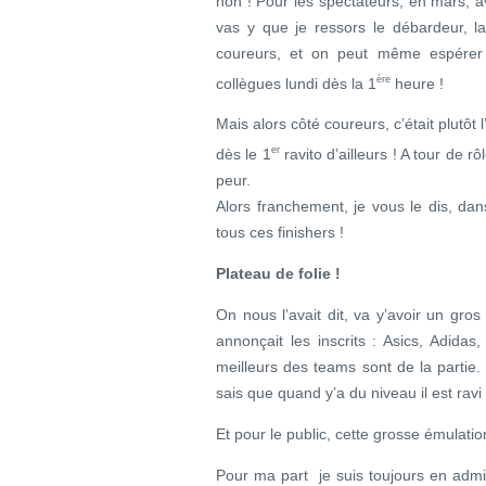
non ! Pour les spectateurs, en mars, av
vas y que je ressors le débardeur, l
coureurs, et on peut même espérer l
ère
collègues lundi dès la 1
heure !
Mais alors côté coureurs, c’était plutô
er
dès le 1
ravito d’ailleurs ! A tour de r
peur.
Alors franchement, je vous le dis, dan
tous ces finishers !
Plateau de folie !
On nous l’avait dit, va y’avoir un gro
annonçait les inscrits : Asics, Adida
meilleurs des teams sont de la partie.
sais que quand y’a du niveau il est ravi 
Et pour le public, cette grosse émulation
Pour ma part je suis toujours en admi