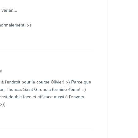
 verlan...
normalement! ;-)
in
s à l'endroit pour la course Olivier! :-) Parce que
eur, Thomas Saint Girons à terminé 4ème! :-)
'est double face et efficace aussi à l'envers
;-))