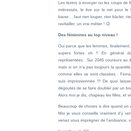
Les textos à envoyer ou les coups de f
intéressés, le live sur le net pour le
baver….faut rien louper, rien bâcler, ri
ravitailler, un vrai métier ! 😉
Des féminines au top niveau !
Oui parce que les femmes, finalement, o
supers fortes oh !! En général d
représentées…Sur 2045 coureurs au dép
mais si on n’a pas toujours la quantité
comme elles se sont classées : Fiona
suis impressionnée !!! De quoi lai
dégoutés de se faire doubler par un bo
Alors moi je dis, chapeau les filles, et vi
Beaucoup de choses à dire quand on v
Moi je vous conseille vraiment d’y ven
venez vous imprégner de l’ambiance, vo