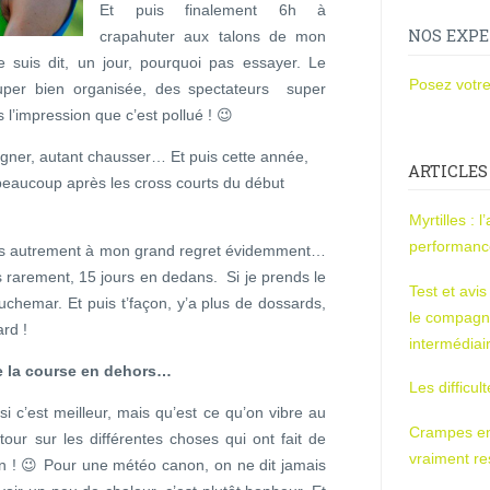
Et puis finalement 6h à
NOS EXPE
crapahuter aux talons de mon
’me suis dit, un jour, pourquoi pas essayer. Le
Posez votre
uper bien organisée, des spectateurs super
impression que c’est pollué ! 😉
agner, autant chausser… Et puis cette année,
ARTICLES
t beaucoup après les cross courts du début
Myrtilles : 
performan
ées autrement à mon grand regret évidemment…
 rarement, 15 jours en dedans. Si je prends le
Test et avi
auchemar. Et puis t’façon, y’a plus de dossards,
le compagn
ard !
intermédiai
re la course en dehors…
Les difficul
 si c’est meilleur, mais qu’est ce qu’on vibre au
Crampes en u
tour sur les différentes choses qui ont fait de
vraiment r
on ! 😉 Pour une météo canon, on ne dit jamais