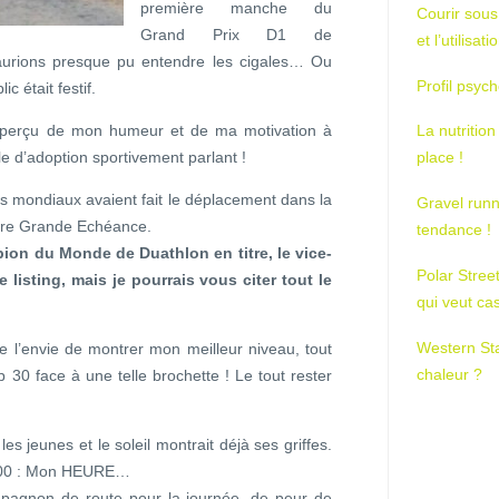
première manche du
Courir sous
Grand Prix D1 de
et l’utilisa
aurions presque pu entendre les cigales… Ou
Profil psych
c était festif.
aperçu de mon humeur et de ma motivation à
La nutrition
e d’adoption sportivement parlant !
place !
rs mondiaux avaient fait le déplacement dans la
Gravel runn
ière Grande Echéance.
tendance !
pion du Monde de Duathlon en titre, le vice-
Polar Stree
e listing, mais je pourrais vous citer tout le
qui veut ca
Western St
e l’envie de montrer mon meilleur niveau, tout
chaleur ?
 30 face à une telle brochette ! Le tout rester
s jeunes et le soleil montrait déjà ses griffes.
6h00 : Mon HEURE…
pagnon de route pour la journée, de peur de