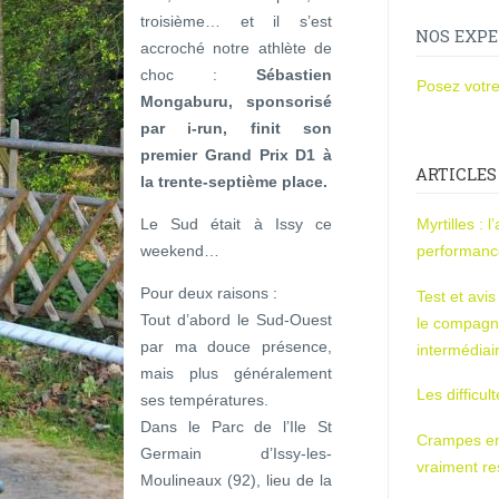
troisième… et il s’est
NOS EXPE
accroché notre athlète de
choc :
Sébastien
Posez votre
Mongaburu, sponsorisé
par i-run, finit son
premier Grand Prix D1 à
ARTICLES
la trente-septième place.
Le Sud était à Issy ce
Myrtilles : 
weekend…
performan
Pour deux raisons :
Test et avi
Tout d’abord le Sud-Ouest
le compagn
par ma douce présence,
intermédiai
mais plus généralement
Les difficul
ses températures.
Dans le Parc de l’Ile St
Crampes en u
Germain d’Issy-les-
vraiment r
Moulineaux (92), lieu de la