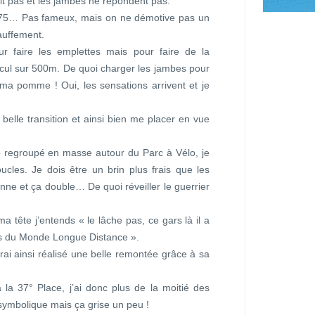
ait pas et les jambes ne répondent pas.
2°/75… Pas fameux, mais on ne démotive pas un
auffement.
our faire les emplettes mais pour faire de la
 cul sur 500m. De quoi charger les jambes pour
r ma pomme ! Oui, les sensations arrivent et je
e belle transition et ainsi bien me placer en vue
 regroupé en masse autour du Parc à Vélo, je
cles. Je dois être un brin plus frais que les
nne et ça double… De quoi réveiller le guerrier
a tête j’entends « le lâche pas, ce gars là il a
s du Monde Longue Distance ».
aurai ainsi réalisé une belle remontée grâce à sa
la 37° Place, j’ai donc plus de la moitié des
symbolique mais ça grise un peu !