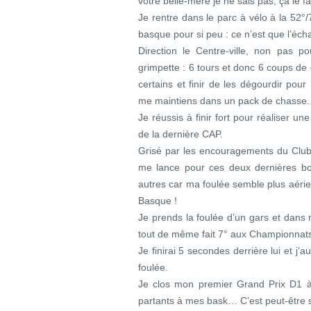
votre belle-mère je ne sais pas, ça le f
Je rentre dans le parc à vélo à la 5
basque pour si peu : ce n’est que l’éch
Direction le Centre-ville, non pas p
grimpette : 6 tours et donc 6 coups de
certains et finir de les dégourdir pou
me maintiens dans un pack de chasse.
Je réussis à finir fort pour réaliser un
de la dernière CAP.
Grisé par les encouragements du Club
me lance pour ces deux dernières bou
autres car ma foulée semble plus aérie
Basque !
Je prends la foulée d’un gars et dans m
tout de même fait 7° aux Championnat
Je finirai 5 secondes derrière lui et j’
foulée.
Je clos mon premier Grand Prix D1 à 
partants à mes bask… C’est peut-être 