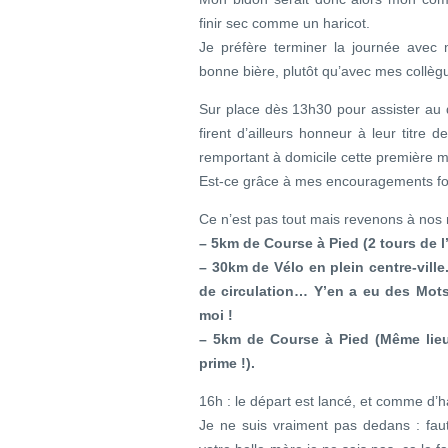
finir sec comme un haricot.
Je préfère terminer la journée avec 
bonne bière, plutôt qu’avec mes collè
Sur place dès 13h30 pour assister au dép
firent d’ailleurs honneur à leur tit
remportant à domicile cette première 
Est-ce grâce à mes encouragements four
Ce n’est pas tout mais revenons à no
– 5km de Course à Pied (2 tours de l’î
– 30km de Vélo en plein centre-ville
de circulation… Y’en a eu des Mots
moi !
– 5km de Course à Pied (Même lie
prime !).
16h : le départ est lancé, et comme d’
Je ne suis vraiment pas dedans : faut