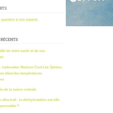
RTS
 question à nos experts
 RÉCENTS
l’allié de votre santé et de vos
ces
s : Icebreaker Merinos Cool-Lite Sphère,
on idéal des températures
res
tés de la saison estivale
ltra-trail : la déshydratation est-elle
esponsable ?