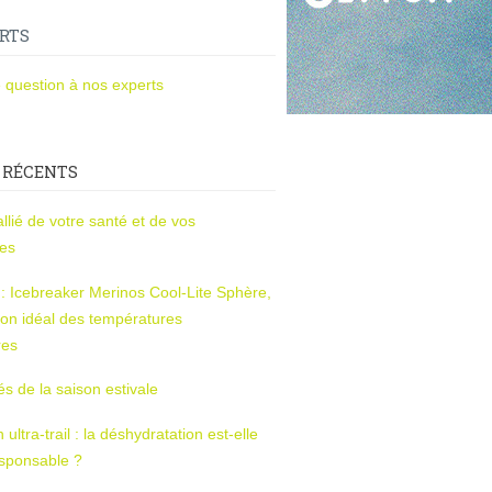
RTS
 question à nos experts
 RÉCENTS
l’allié de votre santé et de vos
ces
s : Icebreaker Merinos Cool-Lite Sphère,
on idéal des températures
res
tés de la saison estivale
ltra-trail : la déshydratation est-elle
esponsable ?