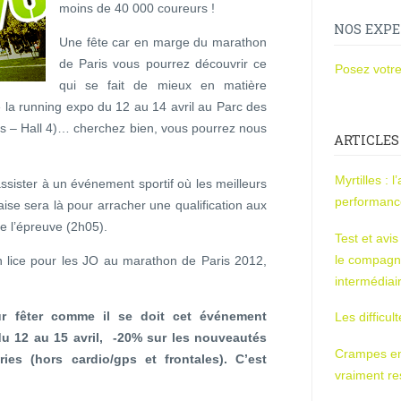
moins de 40 000 coureurs !
NOS EXPE
Une fête car en marge du marathon
de Paris vous pourrez découvrir ce
Posez votre
qui se fait de mieux en matière
 la running expo du 12 au 14 avril au Parc des
les – Hall 4)… cherchez bien, vous pourrez nous
ARTICLES
Myrtilles : 
ssister à un événement sportif où les meilleurs
performan
çaise sera là pour arracher une qualification aux
de l’épreuve (2h05).
Test et avi
le compagn
en lice pour les JO au marathon de Paris 2012,
intermédiai
ur fêter comme il se doit cet événement
Les difficul
du 12 au 15 avril, -20% sur les nouveautés
Crampes en u
ries
(hors cardio/gps et frontales). C’est
vraiment r