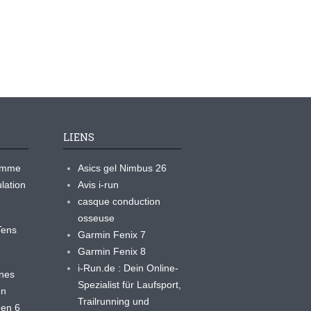
LIENS
ramme
Asics gel Nimbus 26
lation
Avis i-run
casque conduction
osseuse
yTens
Garmin Fenix 7
Garmin Fenix 8
i-Run.de : Dein Online-
ines
Spezialist für Laufsport,
en
Trailrunning und
 en 6