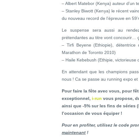
– Albert Matebor (Kenya) auteur d’un 
– Stanley Biwott (Kenya) le récent vai
du nouveau record de l’épreuve en 59’
Le suspense sera aussi au rendez
prétendantes au titre vont concourir… ça
– Tirfi Beyene (Ethiopie), détentric
Marathon de Toronto 2010)
– Haile Kebebush (Ethipie, victorieus
En attendant que les champions passen
nous ! Ca se passe au running expo et
Pour faire la fête avec vous, pour f
exceptionnel,
i-run
vous propose, du
ainsi que -5% sur les fins de séries 
l’occasion de vous équiper !
Pour en profiter, utilisez le code 
maintenant
!