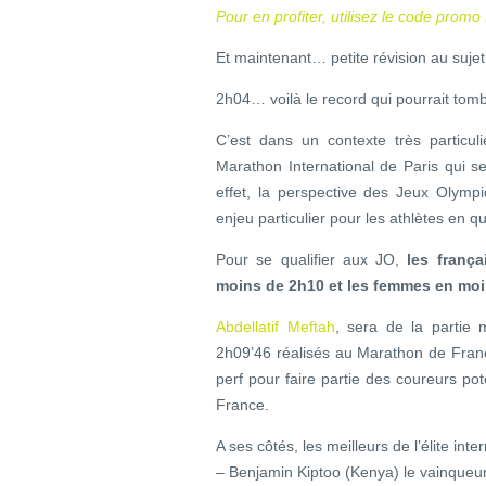
Pour en profiter, utilisez le code pro
Et maintenant… petite révision au suje
2h04… voilà le record qui pourrait to
C’est dans un contexte très particu
Marathon International de Paris qui s
effet, la perspective des Jeux Olym
enjeu particulier pour les athlètes en q
Pour se qualifier aux JO,
les franç
moins de 2h10 et les femmes en mo
Abdellatif Meftah
, sera de la partie 
2h09’46 réalisés au Marathon de Francf
perf pour faire partie des coureurs pot
France.
A ses côtés, les meilleurs de l’élite inte
– Benjamin Kiptoo (Kenya) le vainqueu