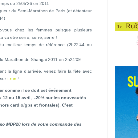
temps de 2h05’26 en 2011
nqueur du Semi-Marathon de Paris (et détenteur
44)
-vous chez les femmes puisque plusieurs
 va être serré, serré, serré !
e du meilleur temps de référence (2h22’44 au
e du Marathon de Shangai 2011 en 2h24’09
t la ligne d’arrivée, venez faire la fête avec
 sur
i-run
!
êter comme il se doit cet événement
 12 au 15 avril, -20% sur les nouveautés
(hors cardio/gps et frontales). C’est
promo MDP20 lors de votre commande
dès