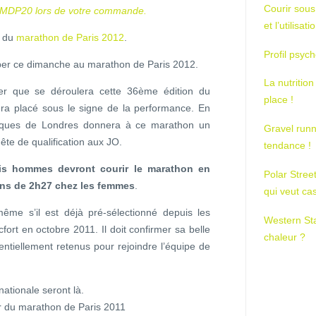
Courir sous
mo MDP20 lors de votre commande.
et l’utilisa
t du
marathon de Paris 2012
.
Profil psych
mber ce dimanche au marathon de Paris 2012.
La nutrition
lier que se déroulera cette 36ème édition du
place !
era placé sous le signe de la performance. En
piques de Londres donnera à ce marathon un
Gravel runn
uête de qualification aux JO.
tendance !
ais hommes devront courir le marathon en
Polar Stree
ins de 2h27 chez les femmes
.
qui veut ca
même s’il est déjà pré-sélectionné depuis les
Western St
ort en octobre 2011. Il doit confirmer sa belle
chaleur ?
entiellement retenus pour rejoindre l’équipe de
rnationale seront là.
r du marathon de Paris 2011