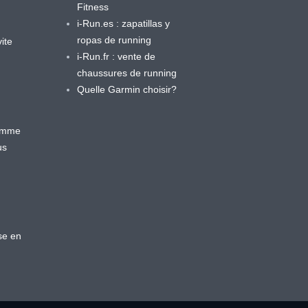
Fitness
i-Run.es : zapatillas y
ropas de running
ite
i-Run.fr : vente de
chaussures de running
Quelle Garmin choisir?
ramme
us
se en