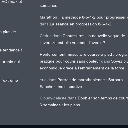
 la VO2max et
semaines
Marathon : la méthode 8-6-4-2 pour progresser v
dans
La séance en progression 8-6-4-2
en plus de
Cédric
dans
Chaussures : la nouvelle vague de
l’oversize est-elle vraiment l’avenir ?
le tendance !
Renforcement musculaire course à pied : prog
pratique pour courir sans douleur
dans
Soyez pl
k urbain qui
économique grâce à l’entraînement de la force
eric
dans
Portrait de marathonienne : Barbara
 l’extrême
Sanchez, multi-sportive
Cloudy-celeste
dans
Doubler son temps de cour
6 semaines : les plans