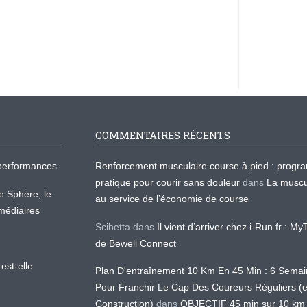
COMMENTAIRES RÉCENTS
os performances
Renforcement musculaire course à pied : prog
pratique pour courir sans douleur
dans
La muscu
te Sphère, le
au service de l’économie de course
médiaires
Scibetta
dans
Il vient d’arriver chez i-Run.fr : M
de Bewell Connect
est-elle
Plan D'entraînement 10 Km En 45 Min : 6 Sema
Pour Franchir Le Cap Des Coureurs Réguliers (
Construction)
dans
OBJECTIF 45 min sur 10 km