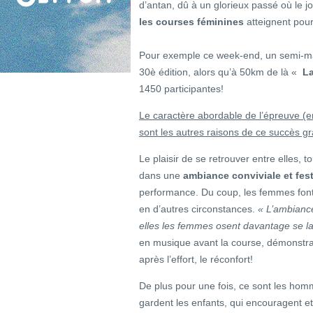
d’antan, dû à un glorieux passé où le jo
les courses féminines
atteignent pour
Pour exemple ce week-end, un semi-ma
30è édition, alors qu’à 50km de là «
La
1450 participantes!
Le caractère abordable de l’épreuve (e
sont les autres raisons de ce succès g
Le plaisir de se retrouver entre elles,
dans une
ambiance conviviale et fes
performance. Du coup, les femmes font l
en d’autres circonstances.
« L’ambiance
elles les femmes osent davantage se l
en musique avant la course, démonstra
après l’effort, le réconfort!
De plus pour une fois, ce sont les homm
gardent les enfants, qui encouragent e