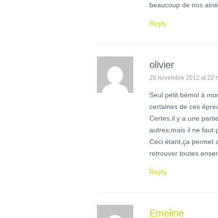
beaucoup de nos ainés
Reply
olivier
28 novembre 2012 at 22 
Seul petit bémol à mon
certaines de ces épre
Certes,il y a une part
autres;mais il ne fau
Ceci étant,ça permet 
retrouver toutes ensem
Reply
Emeline