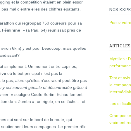
gging et la compétition étaient en plein essor,
 pas mal d’entre elles des chiffres épatants.
NOS EXPE
Posez votre
rathon qui regroupait 750 coureurs pour sa
 Féminine
» (à Pau, 64) réunissait près de
ARTICLES
nviron 6km) y est pour beaucoup, mais quelles
randissant?
Myrtilles : 
performan
 tout simplement. Un moment entre copines,
tive
où le but principal n’est pas la
Test et avi
e pas, alors qu’elles n’oseraient peut être pas
le compagn
 y est souvent géniale et décontractée grâce à
intermédiai
ancer
» souligne Cécile Bertin. Echauffement
tion de « Zumba », on rigole, on se lâche… et
Les difficul
Crampes en u
es qui sont sur le bord de la route, qui
vraiment r
t soutiennent leurs compagnes. Le premier rôle