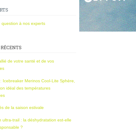
RTS
 question à nos experts
 RÉCENTS
l’allié de votre santé et de vos
ces
s : Icebreaker Merinos Cool-Lite Sphère,
on idéal des températures
res
tés de la saison estivale
ltra-trail : la déshydratation est-elle
esponsable ?