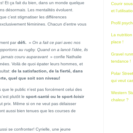
les! Et ça fait du bien, dans un monde quelque
Courir sous
ns désormais. Les mentalités évoluent.
et l’utilisa
que c’est stigmatiser les différences
Profil psych
xclusivement féminines. Chacun d’entre vous
La nutrition
place !
ement par
défi.
»
On a fait ce pari avec nos
pportons au rugby. Quand on a lancé l’idée, ils
Gravel runn
t jamais couru auparavant
» confie Nathalie
tendance !
nées. Voilà de quoi épater leurs hommes, et
ultat:
de la satisfaction, de la fierté, dans
Polar Stree
rte, quel que soit son niveau!
qui veut ca
 que le public n’est pas forcément celui des
Western St
c’est plutôt le
sport-santé ou le sport-loisir
chaleur ?
out prix. Même si on ne veut pas délaisser
ont aussi bien tenues que les courses de
si se confronter! Cyrielle, une jeune