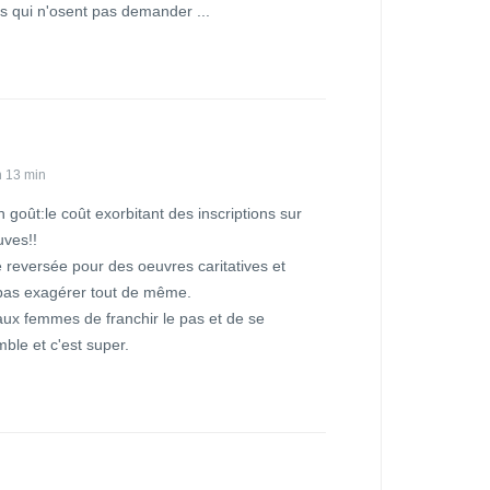
 qui n'osent pas demander ...
h 13 min
 goût:le coût exorbitant des inscriptions sur
uves!!
ie reversée pour des oeuvres caritatives et
t pas exagérer tout de même.
aux femmes de franchir le pas et de se
ble et c'est super.