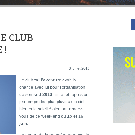
LE CLUB
 !
3 juillet 2013
Le club
taill’aventure
avait la
chance avec lui pour l’organisation
de son
raid 2013
. En effet, après un
printemps des plus pluvieux le ciel
bleu et le soleil étaient au rendez-
vous de ce week-end du
15 et 16
juin
.
Le départ de la première épreuve, le