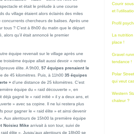
Courir sous
spectacle et était le prélude à une course
et l’utilisa
ds du village étaient alors éclairés des miles
e concurrents chercheurs de balises. Après une
Profil psych
pour tous ? C’est à 8h00 du matin que le départ
, alors qu’il était annoncé le premier
La nutrition
place !
tre équipe revenait sur le village après une
Gravel runn
 troisième équipe allait aussi devoir « rendre
tendance !
’épreuve élite. A 9h00,
57 équipes prenaient le
Polar Stree
le de 45 kilomètres. Puis, à 11h00
35 équipes
qui veut ca
erte »
d’une distance de 25 kilomètres. C’est
remière équipe du « raid découverte », en
Western St
t déjà gagné le « raid initié » il y a deux ans, et
chaleur ?
uverte » avec sa copine. Il ne lui restera plus
s pour gagner le « raid élite » et ainsi devenir
s ». Aux alentours de 15h00 la première équipe
t Noisiez Mike
arrivait à son tour, suivi de
 raid élite ». Jusqu’aux alentours de 18h00 se