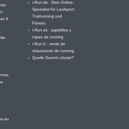
i-Run.de : Dein Online-
ines
Spezialist für Laufsport,
en
Trailrunning und
 en 6
Fitness
i-Run.es : zapatillas y
ropas de running
ite
i-Run.fr : vente de
chaussures de running
Quelle Garmin choisir?
ramme
us
se en