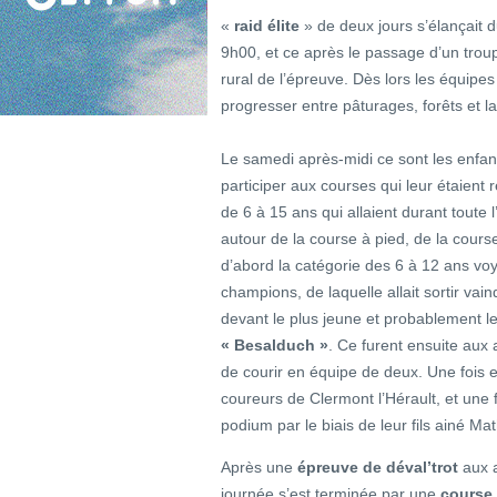
«
raid élite
» de deux jours s’élançait 
9h00, et ce après le passage d’un trou
rural de l’épreuve. Dès lors les équipes
progresser entre pâturages, forêts et la
Le samedi après-midi ce sont les enfant
participer aux courses qui leur étaient
de 6 à 15 ans qui allaient durant toute l
autour de la course à pied, de la course 
d’abord la catégorie des 6 à 12 ans voya
champions, de laquelle allait sortir vai
devant le plus jeune et probablement 
« Besalduch »
. Ce furent ensuite aux 
de courir en équipe de deux. Une fois 
coureurs de Clermont l’Hérault, et une 
podium par le biais de leur fils ainé Mat
Après une
épreuve de déval’trot
aux a
journée s’est terminée par une
course d