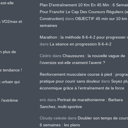
est-elle
Plan D'entraînement 10 Km En 45 Min : 6 Sema
Pour Franchir Le Cap Des Coureurs Réguliers (
Construction)
dans
OBJECTIF 45 min sur 10 km
 la VO2max et
semaines
Marathon : la méthode 8-6-4-2 pour progresser v
dans
La séance en progression 8-6-4-2
en plus de
Cédric
dans
Chaussures : la nouvelle vague de
l’oversize est-elle vraiment l’avenir ?
le tendance !
Renforcement musculaire course à pied : prog
pratique pour courir sans douleur
dans
Soyez pl
k urbain qui
économique grâce à l’entraînement de la force
eric
dans
Portrait de marathonienne : Barbara
 l’extrême
Sanchez, multi-sportive
Cloudy-celeste
dans
Doubler son temps de cour
6 semaines : les plans