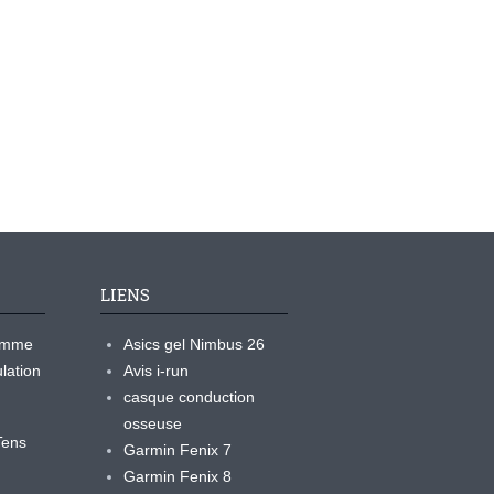
LIENS
ramme
Asics gel Nimbus 26
lation
Avis i-run
casque conduction
osseuse
yTens
Garmin Fenix 7
Garmin Fenix 8