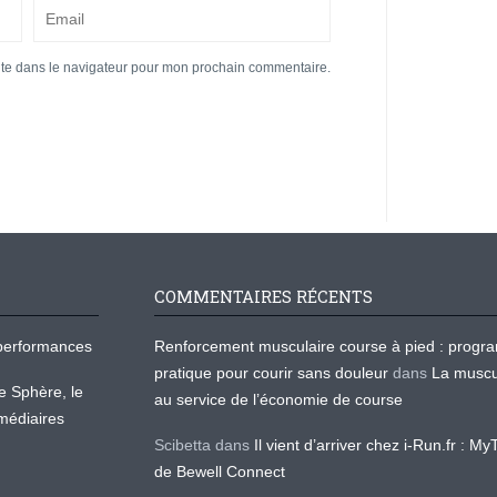
ite dans le navigateur pour mon prochain commentaire.
COMMENTAIRES RÉCENTS
os performances
Renforcement musculaire course à pied : prog
pratique pour courir sans douleur
dans
La muscu
te Sphère, le
au service de l’économie de course
médiaires
Scibetta
dans
Il vient d’arriver chez i-Run.fr : M
de Bewell Connect