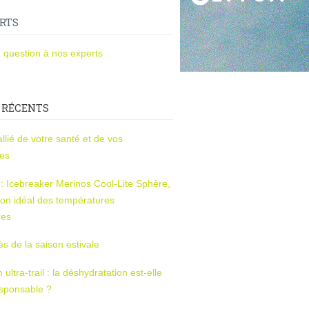
RTS
 question à nos experts
 RÉCENTS
l’allié de votre santé et de vos
ces
s : Icebreaker Merinos Cool-Lite Sphère,
on idéal des températures
res
tés de la saison estivale
ltra-trail : la déshydratation est-elle
esponsable ?