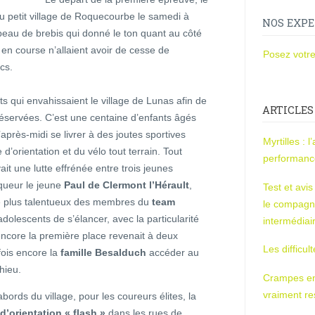
du petit village de Roquecourbe le samedi à
NOS EXPE
peau de brebis qui donné le ton quant au côté
 en course n’allaient avoir de cesse de
Posez votre
cs.
s qui envahissaient le village de Lunas afin de
ARTICLES
 réservées. C’est une centaine d’enfants âgés
’après-midi se livrer à des joutes sportives
Myrtilles : 
d’orientation et du vélo tout terrain. Tout
performan
it une lutte effrénée entre trois jeunes
nqueur le jeune
Paul de Clermont l’Hérault
,
Test et avi
le plus talentueux des membres du
team
le compagn
adolescents de s’élancer, avec la particularité
intermédiai
encore la première place revenait à deux
Les difficul
fois encore la
famille Besalduch
accéder au
hieu.
Crampes en u
vraiment r
bords du village, pour les coureurs élites, la
’orientation « flash »
dans les rues de