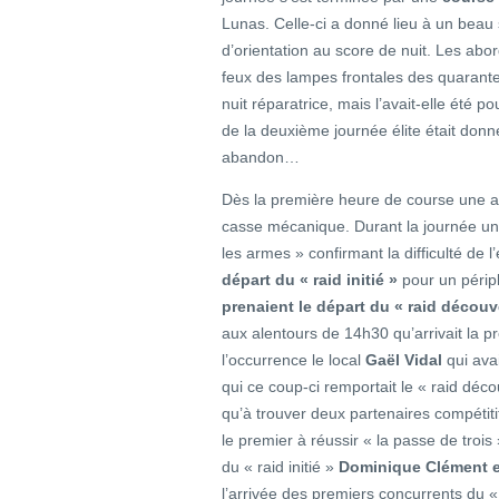
Lunas. Celle-ci a donné lieu à un beau 
d’orientation au score de nuit. Les abor
feux des lampes frontales des quarant
nuit réparatrice, mais l’avait-elle été 
de la deuxième journée élite était donné
abandon…
Dès la première heure de course une au
casse mécanique. Durant la journée une
les armes » confirmant la difficulté de l
départ du « raid initié »
pour un périp
prenaient le départ du « raid découv
aux alentours de 14h30 qu’arrivait la p
l’occurrence le local
Gaël Vidal
qui avai
qui ce coup-ci remportait le « raid déco
qu’à trouver deux partenaires compétitif
le premier à réussir « la passe de troi
du « raid initié »
Dominique Clément e
l’arrivée des premiers concurrents du «