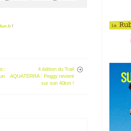
Run.fr
!
o :
4 édition du Trail
 un
AQUATERRA : Peggy revient
sur son 40km !