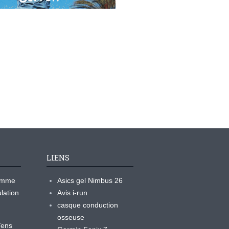
LIENS
ramme
Asics gel Nimbus 26
lation
Avis i-run
casque conduction
osseuse
yTens