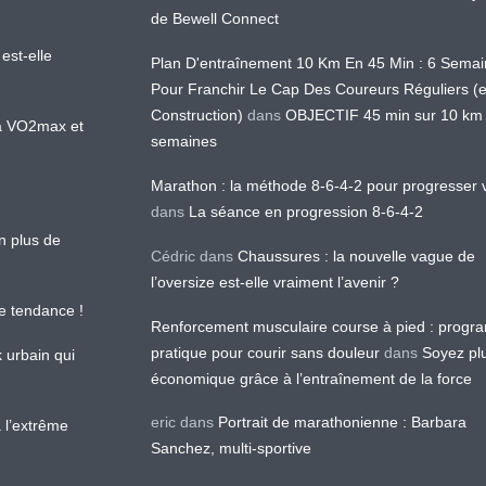
de Bewell Connect
est-elle
Plan D'entraînement 10 Km En 45 Min : 6 Sema
Pour Franchir Le Cap Des Coureurs Réguliers (
Construction)
dans
OBJECTIF 45 min sur 10 km
 la VO2max et
semaines
Marathon : la méthode 8-6-4-2 pour progresser v
dans
La séance en progression 8-6-4-2
en plus de
Cédric
dans
Chaussures : la nouvelle vague de
l’oversize est-elle vraiment l’avenir ?
le tendance !
Renforcement musculaire course à pied : prog
pratique pour courir sans douleur
dans
Soyez pl
k urbain qui
économique grâce à l’entraînement de la force
eric
dans
Portrait de marathonienne : Barbara
 l’extrême
Sanchez, multi-sportive