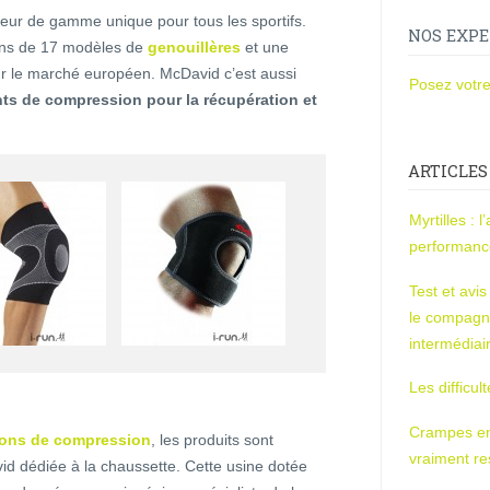
eur de gamme unique pour tous les sportifs.
NOS EXPE
oins de 17 modèles de
genouillères
et une
r le marché européen. McDavid c’est aussi
Posez votre
s de compression pour la récupération et
ARTICLES
Myrtilles : 
performan
Test et avi
le compagn
intermédiai
Les difficul
Crampes en u
hons de compression
, les produits sont
vraiment r
id dédiée à la chaussette. Cette usine dotée