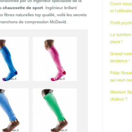
ordonnée par un ingénieur spécialiste de la
Courir sous
la
chaussette de sport
. Ingénieur brillant
et l’utilisa
 fibres naturelles top qualité, voilà les secrets
 manchons de compression McDavid.
Profil psych
La nutrition
place !
Gravel runn
tendance !
Polar Stree
qui veut ca
Western St
chaleur ?