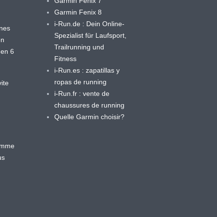
Garmin Fenix 7
Garmin Fenix 8
i-Run.de : Dein Online-
ines
Spezialist für Laufsport,
en
Trailrunning und
 en 6
Fitness
i-Run.es : zapatillas y
ropas de running
ite
i-Run.fr : vente de
chaussures de running
Quelle Garmin choisir?
ramme
us