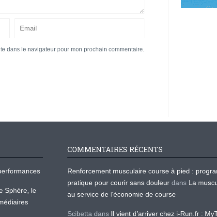
ite dans le navigateur pour mon prochain commentaire.
COMMENTAIRES RÉCENTS
os performances
Renforcement musculaire course à pied : prog
pratique pour courir sans douleur
dans
La muscu
te Sphère, le
au service de l’économie de course
médiaires
Scibetta
dans
Il vient d’arriver chez i-Run.fr : M