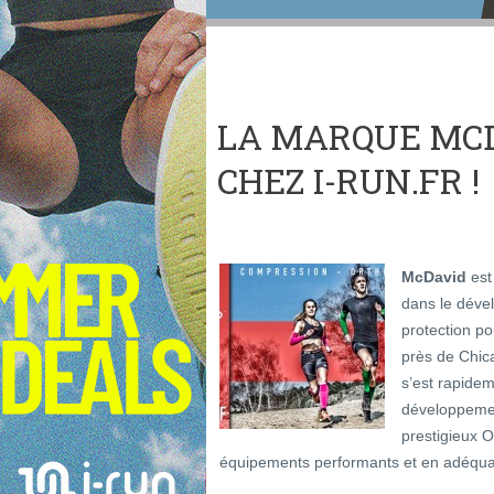
LA MARQUE MCD
CHEZ I-RUN.FR !
McDavid
est
dans le déve
protection p
près de Chic
s’est rapide
développement
prestigieux 
équipements performants et en adéquati