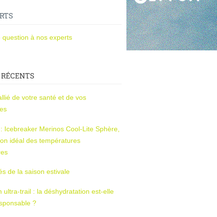
RTS
 question à nos experts
 RÉCENTS
l’allié de votre santé et de vos
ces
s : Icebreaker Merinos Cool-Lite Sphère,
on idéal des températures
res
tés de la saison estivale
ltra-trail : la déshydratation est-elle
esponsable ?