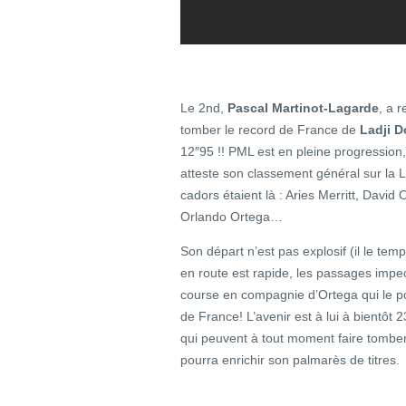
Le 2nd,
Pascal Martinot-Lagarde
, a 
tomber le record de France de
Ladji 
12″95 !! PML est en pleine progression, e
atteste son classement général sur la Li
cadors étaient là : Aries Merritt, Davi
Orlando Ortega…
Son départ n’est pas explosif (il le tem
en route est rapide, les passages impecc
course en compagnie d’Ortega qui le po
de France! L’avenir est à lui à bientôt 
qui peuvent à tout moment faire tomber l
pourra enrichir son palmarès de titres.