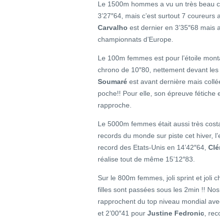
Le 1500m hommes a vu un très beau 
3’27″64, mais c’est surtout 7 coureurs 
Carvalho
est dernier en 3’35″68 mais av
championnats d’Europe.
Le 100m femmes est pour l’étoile mon
chrono de 10″80, nettement devant le
Soumaré
est avant dernière mais coll
poche!! Pour elle, son épreuve fétiche
rapproche.
Le 5000m femmes était aussi très cos
records du monde sur piste cet hiver, 
record des Etats-Unis en 14’42″64,
Clé
réalise tout de même 15’12″83.
Sur le 800m femmes, joli sprint et joli 
filles sont passées sous les 2min !! Nos
rapprochent du top niveau mondial av
et 2’00″41 pour
Justine Fedronic
, rec