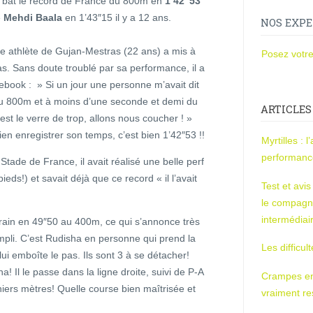
i bat le record de France du 800m en
1’42″53
e
Mehdi Baala
en 1’43″15 il y a 12 ans.
NOS EXPE
ne athlète de Gujan-Mestras (22 ans) a mis à
Posez votre
pas. Sans doute troublé par sa performance, il a
ebook : » Si un jour une personne m’avait dit
du 800m et à moins d’une seconde et demi du
ARTICLES
est le verre de trop, allons nous coucher ! »
ien enregistrer son temps, c’est bien 1’42″53 !!
Myrtilles : 
performan
ade de France, il avait réalisé une belle perf
ieds!) et savait déjà que ce record « il l’avait
Test et avi
le compagn
intermédiai
train en 49″50 au 400m, ce qui s’annonce très
empli. C’est Rudisha en personne qui prend la
Les difficul
ui emboîte le pas. Ils sont 3 à se détacher!
 Il le passe dans la ligne droite, suivi de P-A
Crampes en u
niers mètres! Quelle course bien maîtrisée et
vraiment r