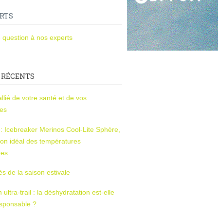
RTS
 question à nos experts
 RÉCENTS
l’allié de votre santé et de vos
ces
s : Icebreaker Merinos Cool-Lite Sphère,
on idéal des températures
res
tés de la saison estivale
ltra-trail : la déshydratation est-elle
esponsable ?