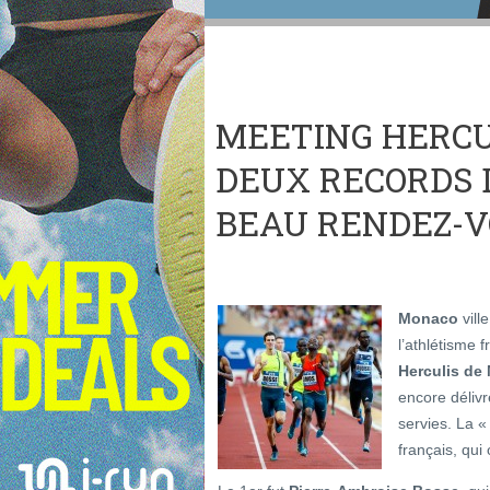
MEETING HERCU
DEUX RECORDS 
BEAU RENDEZ-
Monaco
vill
l’athlétisme f
Herculis de
encore délivr
servies. La «
français, qui