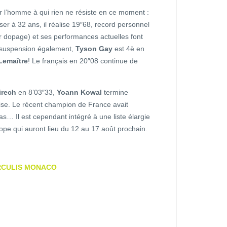
l’homme à qui rien ne résiste en ce moment :
ser à 32 ans, il réalise 19″68, record personnel
r dopage) et ses performances actuelles font
 suspension également,
Tyson Gay
est 4è en
Lemaître
! Le français en 20″08 continue de
irech
en 8’03″33,
Yoann Kowal
termine
rise. Le récent champion de France avait
as… Il est cependant intégré à une liste élargie
pe qui auront lieu du 12 au 17 août prochain.
RCULIS MONACO