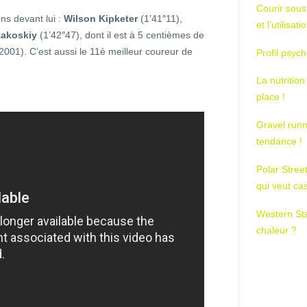
Courir sous
ns devant lui :
Wilson Kipketer
(1’41″11),
et l’utilisa
zakoskiy
(1’42″47), dont il est à 5 centièmes de
2001). C’est aussi le 11è meilleur coureur de
Profil psych
La nutrition
place !
Gravel runn
tendance !
Polar Stree
qui veut ca
Western St
chaleur ?