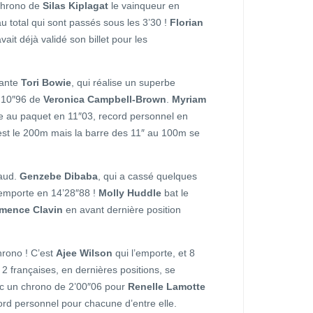
chrono de
Silas Kiplagat
le vainqueur en
au total qui sont passés sous les 3’30 !
Florian
ait déjà validé son billet pour les
tante
Tori Bowie
, qui réalise un superbe
s 10″96 de
Veronica Campbell-Brown
.
Myriam
ée au paquet en 11″03, record personnel en
 est le 200m mais la barre des 11″ au 100m se
taud.
Genzebe Dibaba
, qui a cassé quelques
l’emporte en 14’28″88 !
Molly Huddle
bat le
mence Clavin
en avant dernière position
chrono ! C’est
Ajee Wilson
qui l’emporte, et 8
 2 françaises, en dernières positions, se
ec un chrono de 2’00″06 pour
Renelle Lamotte
ord personnel pour chacune d’entre elle.