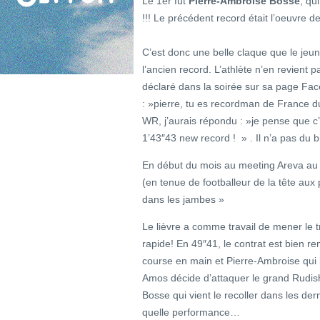
Le 1er fut
Pierre-Ambroise Bosse
, qu
!!! Le précédent record était l’oeuvre d
C’est donc une belle claque que le jeu
l’ancien record. L’athlète n’en revient 
déclaré dans la soirée sur sa page Fac
: »pierre, tu es recordman de France 
WR, j’aurais répondu : »je pense que c’
1’43″43 new record ! » . Il n’a pas du b
En début du mois au meeting Areva au St
(en tenue de footballeur de la tête aux p
dans les jambes »
Le lièvre a comme travail de mener le 
rapide! En 49″41, le contrat est bien r
course en main et Pierre-Ambroise qui l
Amos décide d’attaquer le grand Rudisha!
Bosse qui vient le recoller dans les der
quelle performance…