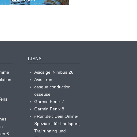
LIENS
ramme
Asics gel Nimbus 26
lation
Avis i-run
casque conduction
osseuse
yTens
Garmin Fenix 7
Garmin Fenix 8
i-Run.de : Dein Online-
ines
Spezialist für Laufsport,
en
Trailrunning und
 en 6