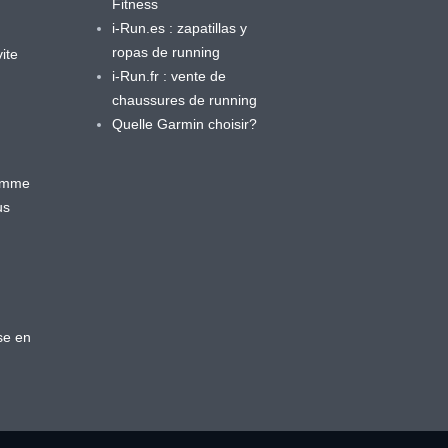
Fitness
i-Run.es : zapatillas y
ropas de running
ite
i-Run.fr : vente de
chaussures de running
Quelle Garmin choisir?
ramme
us
se en