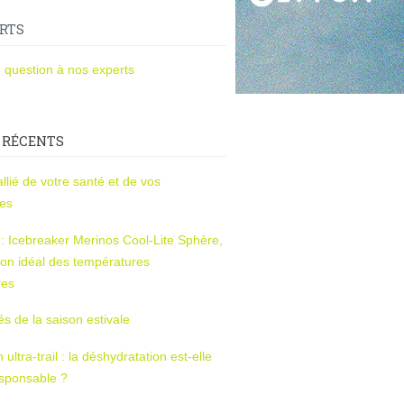
RTS
 question à nos experts
 RÉCENTS
l’allié de votre santé et de vos
ces
s : Icebreaker Merinos Cool-Lite Sphère,
on idéal des températures
res
tés de la saison estivale
ltra-trail : la déshydratation est-elle
esponsable ?