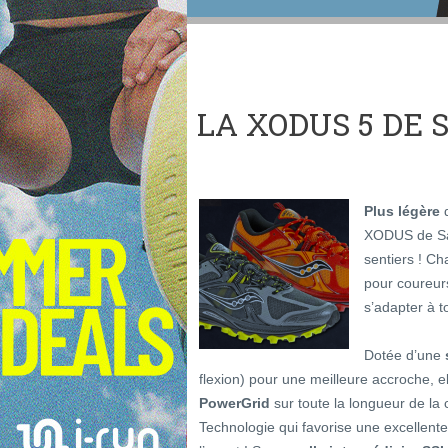
LA XODUS 5 DE
Plus légère
q
XODUS de Sau
sentiers ! Ch
pour coureurs
s’adapter à t
Dotée d’une
flexion) pour une meilleure accroche, 
PowerGrid
sur toute la longueur de la
Technologie qui favorise une excellente