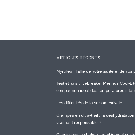
ARTICLES RÉCENTS
Myrtilles : l’allié de votre santé et de v
Test et avis : Icebreaker Merinos Cool-Li
compagnon idéal des températures inter
Les difficultés de la saison estivale
Crampes en ultra-trail : la déshydratation 
vraiment responsable ?
Courir sous la chaleur : quel impact sur