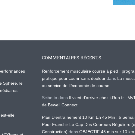
COMMENTAIRES RÉCENTS
os performances
Renforcement musculaire course à pied : prog
pratique pour courir sans douleur
dans
La muscu
te Sphère, le
au service de l’économie de course
médiaires
Scibetta
dans
Il vient d’arriver chez i-Run.fr : M
de Bewell Connect
est-elle
Plan D'entraînement 10 Km En 45 Min : 6 Sema
Pour Franchir Le Cap Des Coureurs Réguliers (
Construction)
dans
OBJECTIF 45 min sur 10 km
 la VO2max et