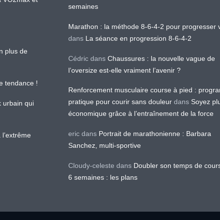
semaines
Marathon : la méthode 8-6-4-2 pour progresser v
dans
La séance en progression 8-6-4-2
en plus de
Cédric
dans
Chaussures : la nouvelle vague de
l’oversize est-elle vraiment l’avenir ?
le tendance !
Renforcement musculaire course à pied : prog
pratique pour courir sans douleur
dans
Soyez pl
k urbain qui
économique grâce à l’entraînement de la force
eric
dans
Portrait de marathonienne : Barbara
 l’extrême
Sanchez, multi-sportive
Cloudy-celeste
dans
Doubler son temps de cour
6 semaines : les plans