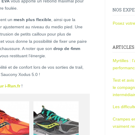
L EVA
vous apporte un rebond maximal pour
re foulée.
NOS EXPE
ment un
mesh plus flexible
, ainsi que la
Posez votre
r ajustement au niveau du medio pied. Une
ntrusion de petits cailloux pour plus de
t vous donne la possibilité de fixer une paire
ARTICLES
a chaussure. A noter que son
drop de 4mm
ous restituant l’énergie.
Myrtilles : 
lité et de confort lors de vos sorties de trail,
performan
e Saucony Xodus 5.0 !
Test et avi
r i-Run.fr
!
le compagn
intermédiai
Les difficul
Crampes en u
vraiment r