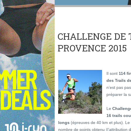
CHALLENGE DE 
PROVENCE 2015
Il sont
114 fi
des Trails 
n’est pas pa
préparer la s
Le
Challeng
16 trails cou
longs
(épreuves de 40 km et plus). Le c
nombre de points obtenu (l’attribution d