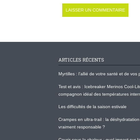
ARTICLES RÉCENTS
Myrtilles : l’allié de votre santé et de v
Test et avis : Icebreaker Merinos Cool-Li
compagnon idéal des températures inter
Les difficultés de la saison estivale
Crampes en ultra-trail : la déshydratation 
vraiment responsable ?
Courir sous la chaleur : quel impact sur