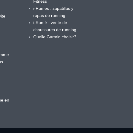
Fitness
i-Run.es : zapatillas y
ropas de running
ite
i-Run.fr : vente de
chaussures de running
Quelle Garmin choisir?
ramme
us
se en