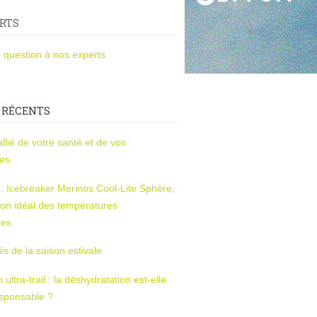
RTS
 question à nos experts
 RÉCENTS
l’allié de votre santé et de vos
ces
s : Icebreaker Merinos Cool-Lite Sphère,
on idéal des températures
res
tés de la saison estivale
ltra-trail : la déshydratation est-elle
esponsable ?