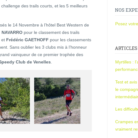
 challenge des trails courts, et les 5 meilleurs
NOS EXPE
Posez votre
sés le 14 Novembre à l’hôtel Best Western de
n NAVARRO
pour le classement des trails
et
Frédéric GAETHOFF
pour les classements
ment. Sans oublier les 3 clubs mis à l’honneur
ARTICLES
grand vainqueur de ce premier trophée des
Speedy Club de Venelles
.
Myrtilles : 
performan
Test et avi
le compagn
intermédiai
Les difficul
Crampes en u
vraiment r