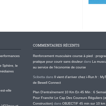
COMMENTAIRES RÉCENTS
os performances
Renforcement musculaire course à pied : prog
pratique pour courir sans douleur
dans
La muscu
te Sphère, le
au service de l’économie de course
médiaires
Scibetta
dans
Il vient d’arriver chez i-Run.fr : M
de Bewell Connect
est-elle
Plan D'entraînement 10 Km En 45 Min : 6 Sema
Pour Franchir Le Cap Des Coureurs Réguliers (
Construction)
dans
OBJECTIF 45 min sur 10 km
 la VO2max et