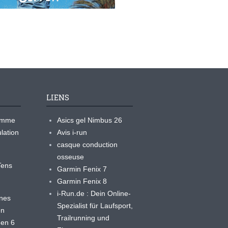
LIENS
ramme
Asics gel Nimbus 26
lation
Avis i-run
casque conduction
osseuse
yTens
Garmin Fenix 7
Garmin Fenix 8
i-Run.de : Dein Online-
ines
Spezialist für Laufsport,
en
Trailrunning und
 en 6