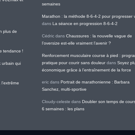
semaines
Marathon : la méthode 8-6-4-2 pour progresser v
dans
La séance en progression 8-6-4-2
en plus de
Cédric
dans
Chaussures : la nouvelle vague de
l’oversize est-elle vraiment l’avenir ?
le tendance !
Renforcement musculaire course à pied : prog
pratique pour courir sans douleur
dans
Soyez pl
k urbain qui
économique grâce à l’entraînement de la force
eric
dans
Portrait de marathonienne : Barbara
 l’extrême
Sanchez, multi-sportive
Cloudy-celeste
dans
Doubler son temps de cour
6 semaines : les plans