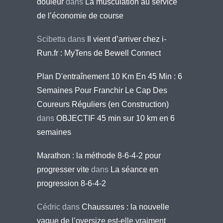
douleur
dans
La musculation au service
de l’économie de course
Scibetta
dans
Il vient d’arriver chez i-
Run.fr : MyTens de Bewell Connect
Plan D'entraînement 10 Km En 45 Min : 6
Semaines Pour Franchir Le Cap Des
Coureurs Réguliers (en Construction)
dans
OBJECTIF 45 min sur 10 km en 6
semaines
Marathon : la méthode 8-6-4-2 pour
progresser vite
dans
La séance en
progression 8-6-4-2
Cédric
dans
Chaussures : la nouvelle
vague de l’oversize est-elle vraiment