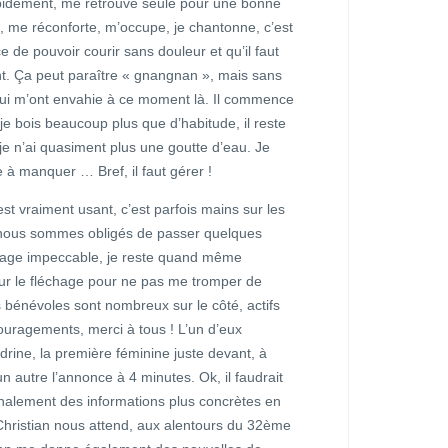
pidement, me retrouve seule pour une bonne
 me réconforte, m’occupe, je chantonne, c’est
e de pouvoir courir sans douleur et qu’il faut
nt. Ça peut paraître « gnangnan », mais sans
qui m’ont envahie à ce moment là. Il commence
e bois beaucoup plus que d’habitude, il reste
 je n’ai quasiment plus une goutte d’eau. Je
à manquer … Bref, il faut gérer !
st vraiment usant, c’est parfois mains sur les
nous sommes obligés de passer quelques
sage impeccable, je reste quand même
ur le fléchage pour ne pas me tromper de
s bénévoles sont nombreux sur le côté, actifs
ouragements, merci à tous ! L’un d’eux
rine, la première féminine juste devant, à
n autre l’annonce à 4 minutes. Ok, il faudrait
finalement des informations plus concrètes en
 Christian nous attend, aux alentours du 32ème