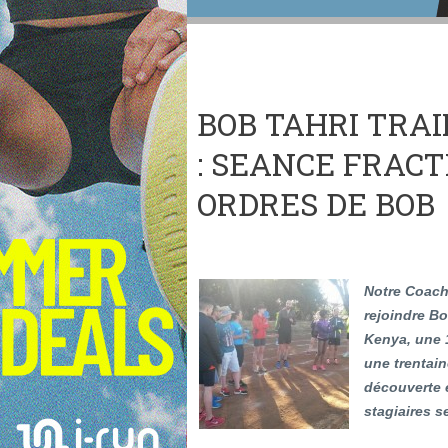
BOB TAHRI TRA
: SEANCE FRACT
ORDRES DE BOB
Notre Coach 
rejoindre B
Kenya, une 1
une trentain
découverte e
stagiaires s