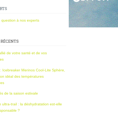
RTS
 question à nos experts
 RÉCENTS
l’allié de votre santé et de vos
ces
s : Icebreaker Merinos Cool-Lite Sphère,
on idéal des températures
res
tés de la saison estivale
ltra-trail : la déshydratation est-elle
esponsable ?