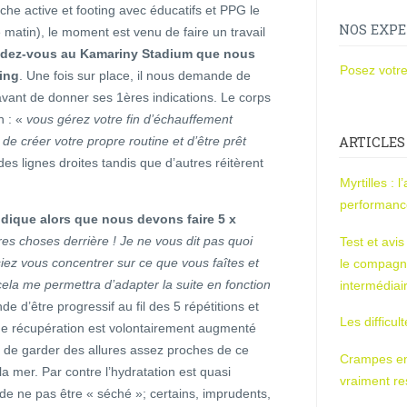
che active et footing avec éducatifs et PPG le
NOS EXPE
 matin), le moment est venu de faire un travail
dez-vous au Kamariny Stadium que nous
Posez votre
ing
. Une fois sur place, il nous demande de
 avant de donner ses 1ères indications. Le corps
n : «
vous gérez votre fin d’échauffement
de créer votre propre routine et d’être prêt
ARTICLES
des lignes droites tandis que d’autres réitèrent
Myrtilles : 
performan
dique alors que nous devons faire 5 x
tres choses derrière ! Je ne vous dit pas quoi
Test et avi
siez vous concentrer sur ce que vous faîtes et
le compagn
cela me permettra d’adapter la suite en fonction
intermédiai
 d’être progressif au fil des 5 répétitions et
Les difficul
de récupération est volontairement augmenté
in de garder des allures assez proches de ce
Crampes en u
la mer. Par contre l’hydratation est quasi
vraiment r
 de ne pas être « séché »; certains, imprudents,