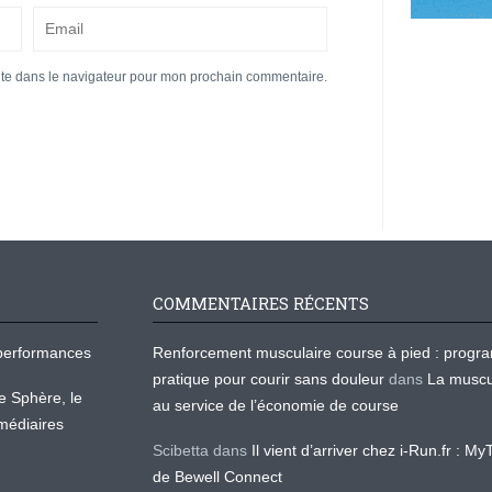
ite dans le navigateur pour mon prochain commentaire.
COMMENTAIRES RÉCENTS
os performances
Renforcement musculaire course à pied : prog
pratique pour courir sans douleur
dans
La muscu
te Sphère, le
au service de l’économie de course
médiaires
Scibetta
dans
Il vient d’arriver chez i-Run.fr : M
de Bewell Connect