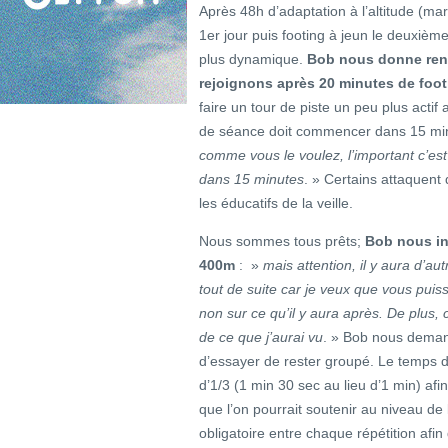
Après 48h d’adaptation à l’altitude (mar
1er jour puis footing à jeun le deuxième
plus dynamique.
Bob nous donne ren
rejoignons après 20 minutes de foot
faire un tour de piste un peu plus actif
de séance doit commencer dans 15 mi
comme vous le voulez, l’important c’est 
dans 15 minutes
. » Certains attaquent 
les éducatifs de la veille.
Nous sommes tous prêts;
Bob nous in
400m
: »
mais attention, il y aura d’au
tout de suite car je veux que vous puis
non sur ce qu’il y aura après. De plus, 
de ce que j’aurai vu
. » Bob nous demande
d’essayer de rester groupé. Le temps 
d’1/3 (1 min 30 sec au lieu d’1 min) af
que l’on pourrait soutenir au niveau de 
obligatoire entre chaque répétition afin