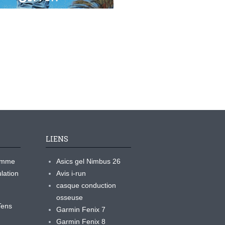
LIENS
ramme
Asics gel Nimbus 26
lation
Avis i-run
casque conduction
osseuse
yTens
Garmin Fenix 7
Garmin Fenix 8