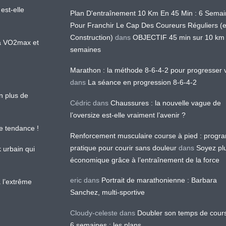
est-elle
Plan D'entraînement 10 Km En 45 Min : 6 Sema
Pour Franchir Le Cap Des Coureurs Réguliers (
Construction)
dans
OBJECTIF 45 min sur 10 km
 la VO2max et
semaines
Marathon : la méthode 8-6-4-2 pour progresser v
dans
La séance en progression 8-6-4-2
en plus de
Cédric
dans
Chaussures : la nouvelle vague de
l’oversize est-elle vraiment l’avenir ?
le tendance !
Renforcement musculaire course à pied : prog
pratique pour courir sans douleur
dans
Soyez pl
k urbain qui
économique grâce à l’entraînement de la force
eric
dans
Portrait de marathonienne : Barbara
 l’extrême
Sanchez, multi-sportive
Cloudy-celeste
dans
Doubler son temps de cour
6 semaines : les plans