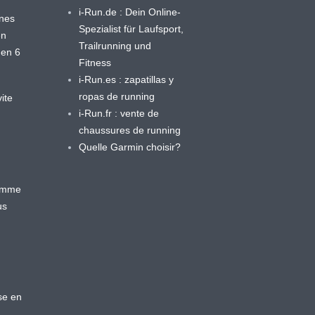
i-Run.de : Dein Online-
ines
Spezialist für Laufsport,
en
Trailrunning und
 en 6
Fitness
i-Run.es : zapatillas y
ropas de running
ite
i-Run.fr : vente de
chaussures de running
Quelle Garmin choisir?
ramme
us
se en