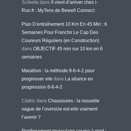
Scibetta
dans
Il vient d’arriver chez i-
Run.fr : MyTens de Bewell Connect
Plan D'entraînement 10 Km En 45 Min : 6
Semaines Pour Franchir Le Cap Des
Coureurs Réguliers (en Construction)
dans
OBJECTIF 45 min sur 10 km en 6
semaines
Marathon : la méthode 8-6-4-2 pour
progresser vite
dans
La séance en
progression 8-6-4-2
Cédric
dans
Chaussures : la nouvelle
vague de l’oversize est-elle vraiment
l’avenir ?
Renforcement musculaire course à pied :