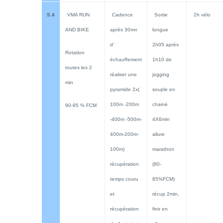
S.4
VMA RUN
Cadence
Sortie
2h vélo
AND BIKE
après 30mn
longue
d’
2h05 après
Rotation
échauffement
1h10 de
toutes les 2
réaliser une
jogging
min
pyramide 2x(
souple en
100m -200m
chainé
90-95 % FCM
-400m -500m-
4X6min
400m-200m-
allure
100m)
marathon
récupération
(80-
temps couru
85%FCM)
et
récup 2min,
récupération
finir en