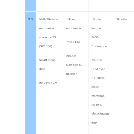
S.3
VMA 20min en
1H en
Sortie
3H vélo
endurance
endurance
longue
suivie de 2X
1h55
75% FCM
(3X1000)
Endurance
ABDO+
5m40 récup
75-78%
Gainage ou
3mn
FCM avec
natation
2X 10min
90-95% FCM
allure
marathon
80-85%
récupération
5mn