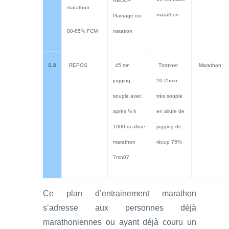
ABDO+
marathon
marathon
Gainage ou
80-85% FCM
natation
S.8
REPOS
45 mn
Trottiner
Marathon
jogging
20-25mn
souple avec
très souple
après ½ h
en allure de
1000 m allure
jogging de
marathon
récup 75%
7mn07
Ce plan d’entrainement marathon
s’adresse aux personnes déjà
marathoniennes ou ayant déjà couru un