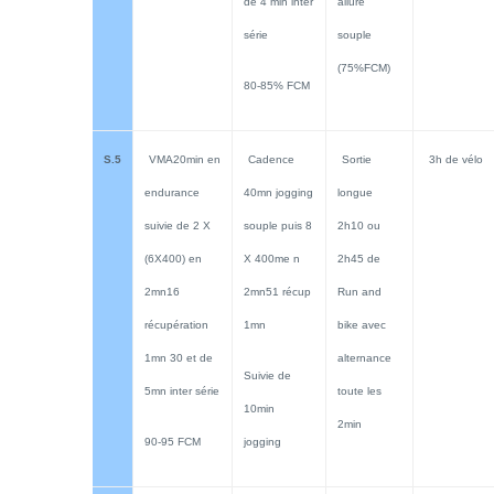
de 4 min inter
allure
série
souple
(75%FCM)
80-85% FCM
S.
5
VMA20min en
Cadence
Sortie
3h de vélo
endurance
40mn jogging
longue
suivie de 2 X
souple puis 8
2h10 ou
(6X400) en
X 400me n
2h45 de
2mn16
2mn51 récup
Run and
récupération
1mn
bike avec
1mn 30 et de
alternance
Suivie de
5mn inter série
toute les
10min
2min
90-95 FCM
jogging