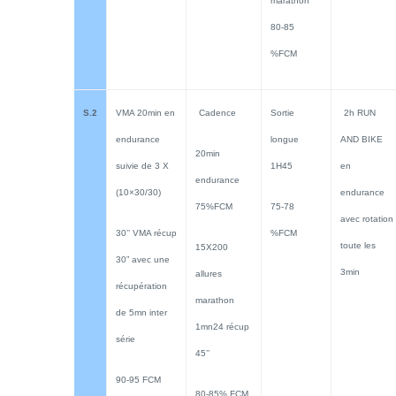
marathon
80-85
%FCM
S.
2
VMA 20min en
Cadence
Sortie
2h RUN
endurance
longue
AND BIKE
20min
suivie de 3 X
1H45
en
endurance
(10×30/30)
endurance
75%FCM
75-78
avec rotation
30’’ VMA récup
%FCM
toute les
15X200
30” avec une
3min
allures
récupération
marathon
de 5mn inter
1mn24 récup
série
45’’
90-95 FCM
80-85% FCM