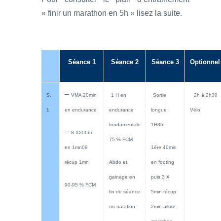
« finir un marathon en 5h » lisez la suite.
Séance 1
Séance 2
Séance 3
Optionnel
–
S.
VMA 20min
1 H en
Sortie
2h à 2h30
1
en endurance
endurance
longue
Vélo
fondamentale
1H35
–
8 X200m
75 % FCM
en 1mn09
1ère 40min
récup 1mn
Abdo et
en footing
gainage en
puis 3 X
90-95 % FCM
fin de séance
5min récup
ou natation
2min allure