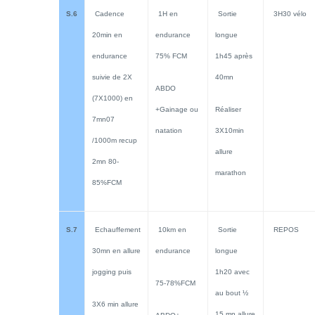
S.6
Cadence
1H en
Sortie
3H30 vélo
20min en
endurance
longue
endurance
75% FCM
1h45 après
suivie de 2X
40mn
ABDO
(7X1000) en
+Gainage ou
Réaliser
7mn07
natation
3X10min
/1000m recup
allure
2mn 80-
marathon
85%FCM
S.7
Echauffement
10km en
Sortie
REPOS
30mn en allure
endurance
longue
jogging puis
1h20 avec
75-78%FCM
au bout ½
3X6 min allure
15 mn allure