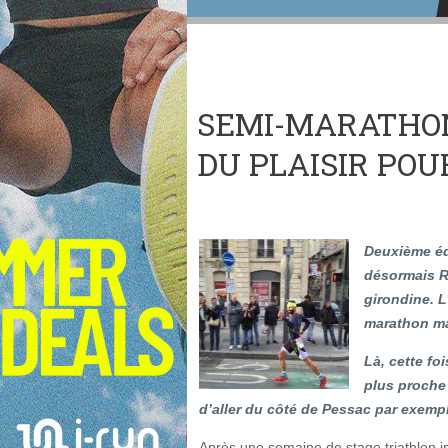
SEMI-MARATHON
DU PLAISIR POU
Deuxième éd
désormais RD
girondine. L
marathon ma
Là, cette fo
plus proche 
d’aller du côté de Pessac par exempl
Après une semaine de stage triathlon i