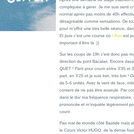
compliquée à gérer. Je me suis senti cre
normal après pas moins de 40h effecti
désagréable comme sensations. De toute 
pour m’offrir une très belle séance, da
Et puis c’est une course où
i-Run
est pa
important d’être là :))
Sur les coups de 19h c’est donc pas mo
direction du pont Bacalan. Encore davan
QUET ! Parti pour courir entre 3’35 et 
part, en 3’25 et je suis loin, très loin
de 5-6 unités. Avec le vent de face, mêm
content de ne pas être esseulé. Par con
dans le dur ma fréquence respiratoire, 
prononcée et m’inquiète légèrement po
courir.
Pas mal de monde côté Bastide mais alor
le Cours Victor HUGO, de la dense foule 