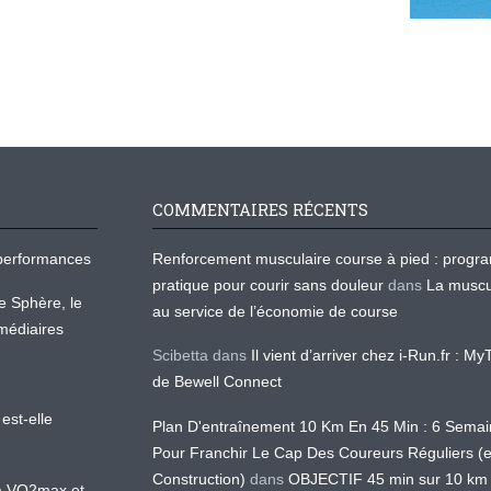
COMMENTAIRES RÉCENTS
os performances
Renforcement musculaire course à pied : prog
pratique pour courir sans douleur
dans
La muscu
te Sphère, le
au service de l’économie de course
médiaires
Scibetta
dans
Il vient d’arriver chez i-Run.fr : M
de Bewell Connect
est-elle
Plan D'entraînement 10 Km En 45 Min : 6 Sema
Pour Franchir Le Cap Des Coureurs Réguliers (
Construction)
dans
OBJECTIF 45 min sur 10 km
 la VO2max et