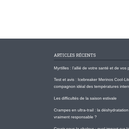
ARTICLES RÉCENTS
Myrtilles : l’allié de votre santé et de v
Test et avis : Icebreaker Merinos Cool-Li
compagnon idéal des températures inter
Les difficultés de la saison estivale
Crampes en ultra-trail : la déshydratation 
vraiment responsable ?
Courir sous la chaleur : quel impact sur