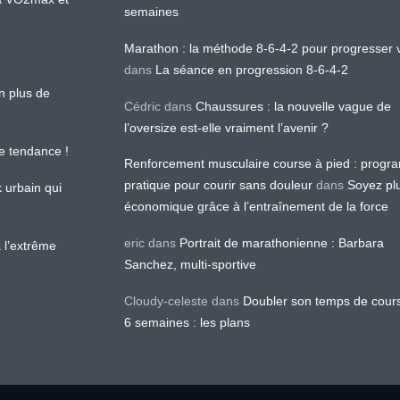
semaines
Marathon : la méthode 8-6-4-2 pour progresser v
dans
La séance en progression 8-6-4-2
en plus de
Cédric
dans
Chaussures : la nouvelle vague de
l’oversize est-elle vraiment l’avenir ?
le tendance !
Renforcement musculaire course à pied : prog
pratique pour courir sans douleur
dans
Soyez pl
k urbain qui
économique grâce à l’entraînement de la force
eric
dans
Portrait de marathonienne : Barbara
 l’extrême
Sanchez, multi-sportive
Cloudy-celeste
dans
Doubler son temps de cour
6 semaines : les plans