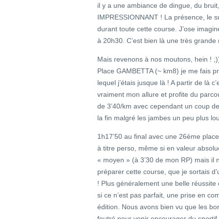
il y a une ambiance de dingue, du brui
IMPRESSIONNANT ! La présence, le sup
durant toute cette course. J’ose imagin
à 20h30. C’est bien là une très grande 
Mais revenons à nos moutons, hein ! ;))
Place GAMBETTA (~ km8) je me fais pr
lequel j’étais jusque là ! A partir de là 
vraiment mon allure et profite du parcou
de 3’40/km avec cependant un coup de 
la fin malgré les jambes un peu plus l
1h17’50 au final avec une 26ème place 
à titre perso, même si en valeur absolu
« moyen » (à 3’30 de mon RP) mais il ne
préparer cette course, que je sortais d’u
! Plus généralement une belle réussit
si ce n’est pas parfait, une prise en c
édition. Nous avons bien vu que les bord
feutré pour venir encourager du sportif 