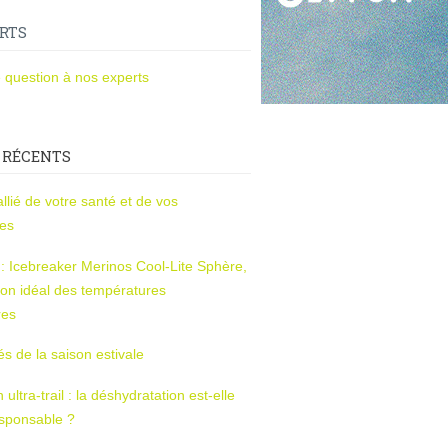
RTS
 question à nos experts
 RÉCENTS
l’allié de votre santé et de vos
ces
s : Icebreaker Merinos Cool-Lite Sphère,
on idéal des températures
res
tés de la saison estivale
ltra-trail : la déshydratation est-elle
esponsable ?