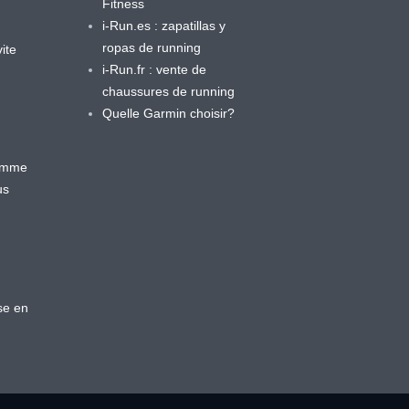
Fitness
i-Run.es : zapatillas y
ropas de running
ite
i-Run.fr : vente de
chaussures de running
Quelle Garmin choisir?
ramme
us
se en