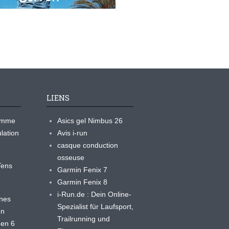
LIENS
ramme
Asics gel Nimbus 26
lation
Avis i-run
casque conduction
osseuse
yTens
Garmin Fenix 7
Garmin Fenix 8
i-Run.de : Dein Online-
ines
Spezialist für Laufsport,
en
Trailrunning und
 en 6