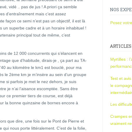
vé, vidé .. pas de jus ! A priori ça semble
NOS EXPE
ves d’entraînement mais c’est assez
façon ce semi n’est pas un objectif, il est là
Posez votre
ns un superbe cadre et à un horaire inhabituel !
rtenaire principal tout de même, c’est
ARTICLES
ins de 12 000 concurrents qui s’élancent en
Myrtilles : 
tage que d’habitude, dirais-je , ça part au TA-
performan
3’40 au kilomètre le km1 est bouclé, pour ma
 ! Dès le 2ème km je m’insère au sein d’un groupe
Test et avi
e si parfois je met le nez dehors, je suis
le compagn
tre je n’ai l’aisance escomptée. Sans être
intermédiai
sur ce premier tiers de course, est déjà
ur la bonne quinzaine de bornes encore à
Les difficul
Crampes en u
s que dire, une fois sur le Pont de Pierre et
vraiment r
qui nous porte littéralement. C’est de la folie,