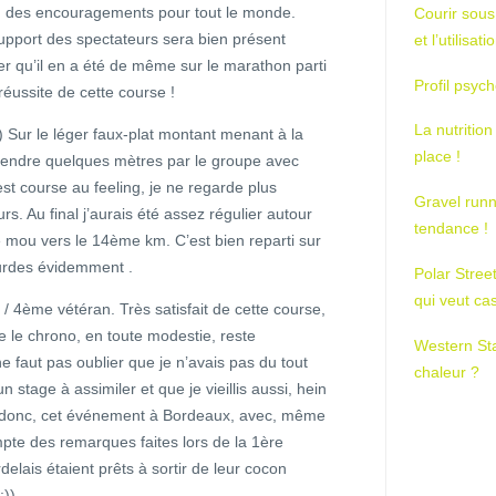
t, des encouragements pour tout le monde.
Courir sous
port des spectateurs sera bien présent
et l’utilisa
er qu’il en a été de même sur le marathon parti
Profil psych
réussite de cette course !
La nutrition
 Sur le léger faux-plat montant menant à la
place !
endre quelques mètres par le groupe avec
c’est course au feeling, je ne regarde plus
Gravel runn
rs. Au final j’aurais été assez régulier autour
tendance !
mou vers le 14ème km. C’est bien reparti sur
ourdes évidemment .
Polar Stree
qui veut ca
/ 4ème vétéran. Très satisfait de cette course,
e le chrono, en toute modestie, reste
Western St
 faut pas oublier que je n’avais pas du tout
chaleur ?
n stage à assimiler et que je vieillis aussi, hein
e donc, cet événement à Bordeaux, avec, même
ompte des remarques faites lors de la 1ère
elais étaient prêts à sortir de leur cocon
;))