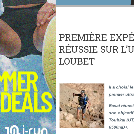
PREMIÈRE EXPÉ
RÉUSSIE SUR L’
LOUBET
Il a choisi 
premier ultra
Essai réuss
son objectif 
Toubkal (UT
6500mD+.