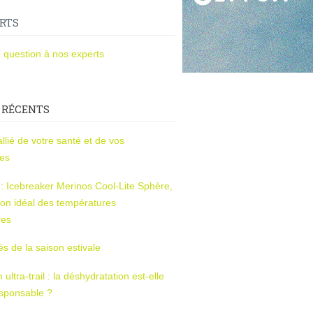
RTS
 question à nos experts
 RÉCENTS
l’allié de votre santé et de vos
ces
s : Icebreaker Merinos Cool-Lite Sphère,
on idéal des températures
res
tés de la saison estivale
ltra-trail : la déshydratation est-elle
esponsable ?