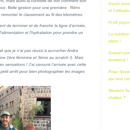
onc, mais aussi la curiosité de voir comment son
Courir sous
ience. Belle gestion pour une première : Rémi
et l’utilisa
remonter le classement au fil des kilomètres.
Profil psych
nt de terminer et de franchir la ligne d’arrivée,
 l’alimentation et l’hydratation pour prendre un
La nutrition
place !
ait que je n’ai pas réussi à accrocher Andra
Gravel runn
ine 1ère féminine et 3ème au scratch !). Mais
tendance !
s sensations ! J’ai savouré l’arrivée avec cette
etit arrêt pour bien photographier les images
Polar Stree
qui veut ca
Western St
chaleur ?