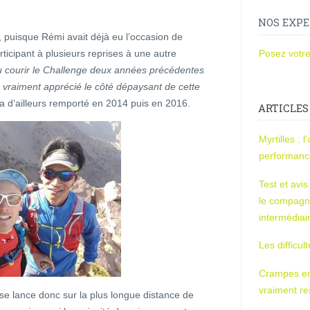
NOS EXPE
, puisque Rémi avait déjà eu l’occasion de
ticipant à plusieurs reprises à une autre
Posez votre
nu courir le Challenge deux années précédentes
s vraiment apprécié le côté dépaysant de cette
l a d’ailleurs remporté en 2014 puis en 2016.
ARTICLES
Myrtilles : 
performan
Test et avi
le compagn
intermédiai
Les difficul
Crampes en u
vraiment r
 se lance donc sur la plus longue distance de