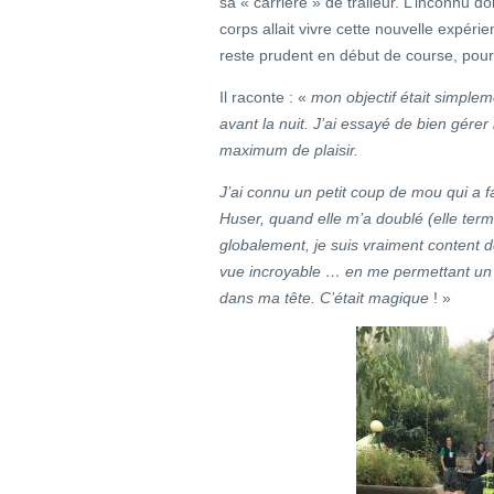
sa « carrière » de traileur. L’inconnu d
corps allait vivre cette nouvelle expér
reste prudent en début de course, pour 
Il raconte : «
mon objectif était simpleme
avant la nuit. J’ai essayé de bien gérer
maximum de plaisir.
J’ai connu un petit coup de mou qui a f
Huser, quand elle m’a doublé (elle term
globalement, je suis vraiment content de
vue incroyable … en me permettant un p
dans ma tête. C’était magique
! »