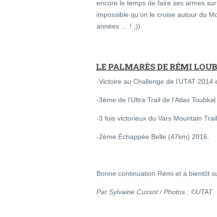
encore le temps de faire ses armes sur
impossible qu’on le croise autour du M
années … ! ;))
LE PALMARÈS DE RÉMI LOU
-Victoire au Challenge de l’UTAT 2014 
-3ème de l’Ultra Trail de l’Atlas Toubka
-3 fois victorieux du Vars Mountain Tr
-2ème Échappée Belle (47km) 2016.
Bonne continuation Rémi et à bientôt sur
Par Sylvaine Cussot / Photos : ©UTAT