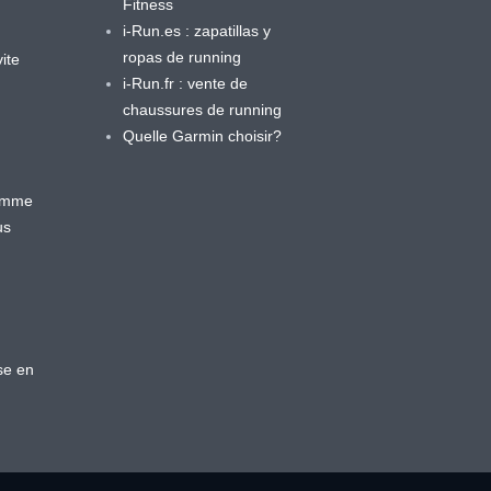
Fitness
i-Run.es : zapatillas y
ropas de running
ite
i-Run.fr : vente de
chaussures de running
Quelle Garmin choisir?
ramme
us
se en