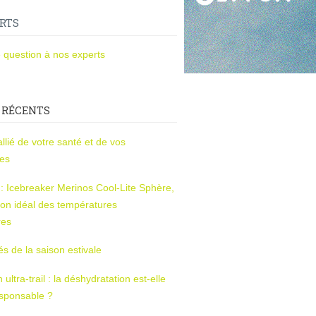
RTS
 question à nos experts
 RÉCENTS
l’allié de votre santé et de vos
ces
s : Icebreaker Merinos Cool-Lite Sphère,
on idéal des températures
res
tés de la saison estivale
ltra-trail : la déshydratation est-elle
esponsable ?