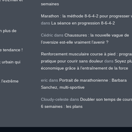
semaines
Marathon : la méthode 8-6-4-2 pour progresser v
dans
La séance en progression 8-6-4-2
en plus de
Cédric
dans
Chaussures : la nouvelle vague de
l’oversize est-elle vraiment l’avenir ?
le tendance !
Renforcement musculaire course à pied : prog
pratique pour courir sans douleur
dans
Soyez pl
k urbain qui
économique grâce à l’entraînement de la force
eric
dans
Portrait de marathonienne : Barbara
 l’extrême
Sanchez, multi-sportive
Cloudy-celeste
dans
Doubler son temps de cour
6 semaines : les plans