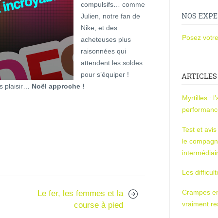
compulsifs… comme
NOS EXPE
Julien, notre fan de
Nike, et des
Posez votre
acheteuses plus
raisonnées qui
attendent les soldes
pour s’équiper !
ARTICLES
tes plaisir…
Noël approche !
Myrtilles : 
performan
Test et avi
le compagn
intermédiai
Les difficul
Crampes en u
Le fer, les femmes et la
vraiment r
course à pied