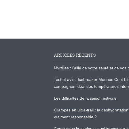
ARTICLES RÉCENTS
Myrtilles : l’allié de votre santé et de v
Test et avis : Icebreaker Merinos Cool-Li
compagnon idéal des températures inter
Les difficultés de la saison estivale
Crampes en ultra-trail : la déshydratation 
vraiment responsable ?
Courir sous la chaleur : quel impact sur