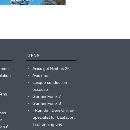
LIENS
ramme
Asics gel Nimbus 26
lation
Avis i-run
casque conduction
osseuse
yTens
Garmin Fenix 7
Garmin Fenix 8
i-Run.de : Dein Online-
ines
Spezialist für Laufsport,
en
Trailrunning und
 en 6