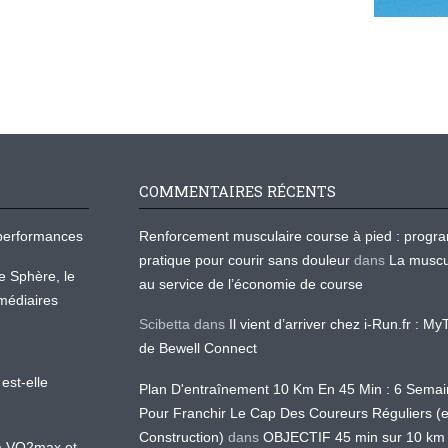
COMMENTAIRES RÉCENTS
os performances
Renforcement musculaire course à pied : prog
pratique pour courir sans douleur
dans
La muscu
te Sphère, le
au service de l’économie de course
médiaires
Scibetta
dans
Il vient d’arriver chez i-Run.fr : M
de Bewell Connect
est-elle
Plan D'entraînement 10 Km En 45 Min : 6 Sema
Pour Franchir Le Cap Des Coureurs Réguliers (
Construction)
dans
OBJECTIF 45 min sur 10 km
 la VO2max et