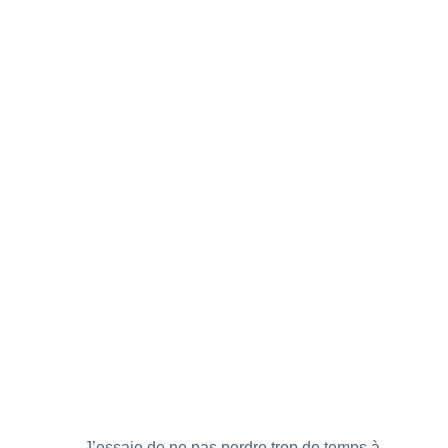
J’essaie de ne pas perdre trop de temps à