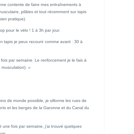
e me contente de faire mes entraînements à
usculaire, pilâtes et tout récemment sur tapis
bien pratique).
top pour le vélo ! 1 à 3h par jour.
un tapis je peux recourir comme avant : 30 à
 fois par semaine. Le renforcement je le fais à
e musculation). »
oins de monde possible, je sillonne les rues de
rts et les berges de la Garonne et du Canal du
é une fois par semaine, j’ai trouvé quelques
son.