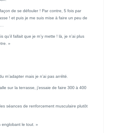
 façon de se défouler ! Par contre, 5 fois par
asse ! et puis je me suis mise à faire un peu de
t…
 qu’il fallait que je m’y mette ! là, je n’ai plus
tre. »
 du m’adapter mais je n’ai pas arrêté.
lle sur la terrasse, j’essaie de faire 300 à 400
 des séances de renforcement musculaire plutôt
 englobant le tout. »