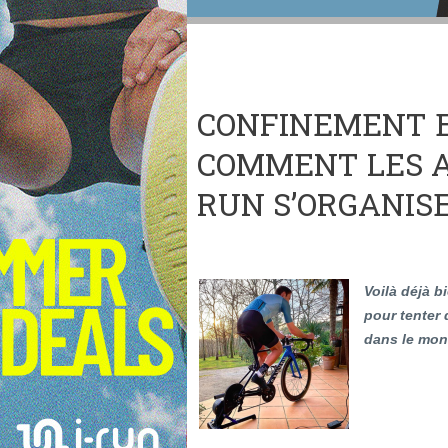
CONFINEMENT E
COMMENT LES A
RUN S’ORGANIS
Voilà déjà 
pour tenter 
dans le mond