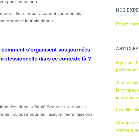
vivre pour beaucoup.
NOS EXPE
deurs i-Run, nous racontent comment ils
ont organisé leur vie depuis.
Posez votre
ARTICLES
t comment s’organisent vos journées
e professionnelle dans ce contexte là ?
Myrtilles : 
performan
Test et avi
le compagn
intermédiai
nnelles dans la Santé Securite au travail je
Les difficul
ie de Toulouse pour leur assurer leurs missions
Crampes en u
vraiment r