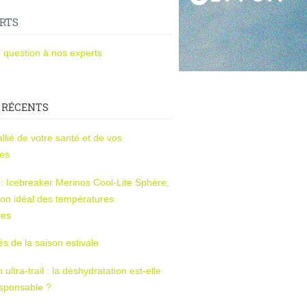
RTS
 question à nos experts
 RÉCENTS
l’allié de votre santé et de vos
ces
s : Icebreaker Merinos Cool-Lite Sphère,
on idéal des températures
res
tés de la saison estivale
ltra-trail : la déshydratation est-elle
esponsable ?