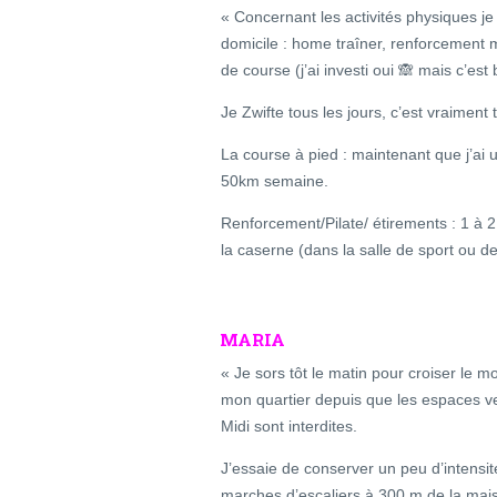
« Concernant les activités physiques j
domicile : home traîner, renforcement m
de course (j’ai investi oui 🙈 mais c’est 
Je Zwifte tous les jours, c’est vraiment 
La course à pied : maintenant que j’ai 
50km semaine.
Renforcement/Pilate/ étirements : 1 à 2
la caserne (dans la salle de sport ou d
MARIA
« Je sors tôt le matin pour croiser le m
mon quartier depuis que les espaces ve
Midi sont interdites.
J’essaie de conserver un peu d’intensit
marches d’escaliers à 300 m de la mai