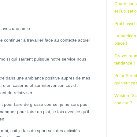
Courir sous
et l’utilisa
Profil psych
i avec une amie.
La nutrition
de continuer à travailler face au contexte actuel
place !
Gravel runn
mois) qui sautent puisque notre service nous
tendance !
Polar Stree
tre dans une ambiance positive auprès de mes
qui veut ca
re en caserne et sur intervention covid :
nt de relativiser.
Western St
chaleur ?
nt pour faire de grosse course, je ne sors pas
anquer pour faire un plat, je fais avec ce qu’il
ien.
oi, soit je fais du sport soit des activités