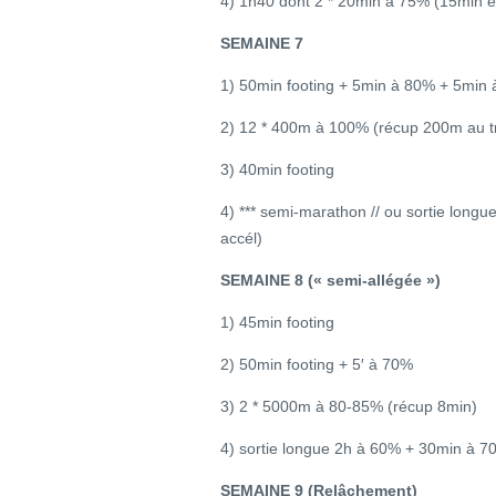
4) 1h40 dont 2 * 20min à 75% (15min en
SEMAINE 7
1) 50min footing + 5min à 80% + 5min
2) 12 * 400m à 100% (récup 200m au tr
3) 40min footing
4) *** semi-marathon // ou sortie long
accél)
SEMAINE 8 (« semi-allégée »)
1) 45min footing
2) 50min footing + 5′ à 70%
3) 2 * 5000m à 80-85% (récup 8min)
4) sortie longue 2h à 60% + 30min à 7
SEMAINE 9 (Relâchement)