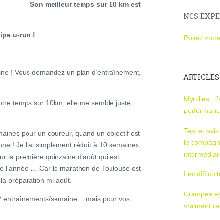
Son meilleur temps sur 10 km est
NOS EXPE
ipe u-run !
Posez votre
eine ! Vous demandez un plan d’entraînement,
ARTICLES
Myrtilles : 
tre temps sur 10km, elle me semble juste,
performan
Test et avi
semaines pour un coureur, quand un objectif est
le compagn
onne ! Je l’ai simplement réduit à 10 semaines,
intermédiai
ur la première quinzaine d’août qui est
e l’année … Car le marathon de Toulouse est
Les difficul
 la préparation mi-août.
Crampes en u
c 2 entraînements/semaine… mais pour vos
vraiment r