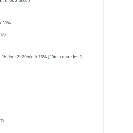
tre les 2 accél)
 à 90%
ot)
ue 2h dont 2* 30min à 75% (20min entre les 2
0%