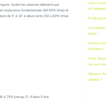
Courir sous
longues, toutes les séances débutent par
et l’utilisa
′ en endurance fondamentale (60-65% Vma) et
tion de 5′ à 10′ à allure lente (50 à 60% Vma).
Profil psych
La nutrition
place !
Gravel runn
tendance !
Polar Stree
qui veut ca
Western St
chaleur ?
 à 75% (récup 2′). A faire 5 fois