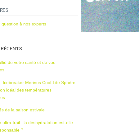
RTS
 question à nos experts
 RÉCENTS
l’allié de votre santé et de vos
ces
s : Icebreaker Merinos Cool-Lite Sphère,
on idéal des températures
res
tés de la saison estivale
ltra-trail : la déshydratation est-elle
esponsable ?