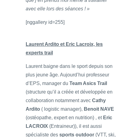
que j’en prends moi même à travailler
avec elle lors des séances ! »
[nggallery id=255]
Laurent Ardito et Eric Lacroix, les
experts trail
Laurent baigne dans le sport depuis son
plus jeune âge. Aujourd’hui professeur
d’EPS, manager du
Team Asics Trail
(structure qu’il a créée et développée en
collaboration notamment avec
Cathy
Ardito
( logistic manager),
Benoit NAVE
(ostéopathe, expert en nutrition) , et
Eric
LACROIX
(Entraineur)), il est aussi
spécialiste des
sports outdoor
(VTT, ski,