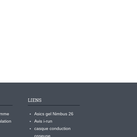
LIENS
ramme
Asics gel Nimbus 26
lation
Avis i-run
casque conduction
osseuse