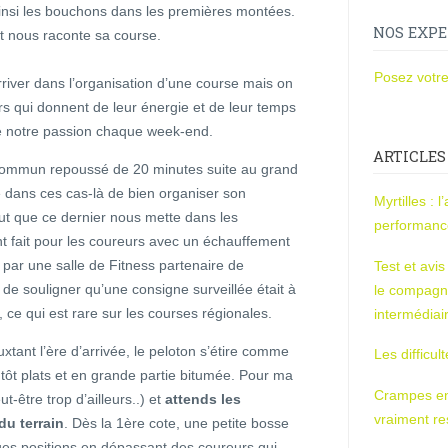
r ainsi les bouchons dans les premières montées.
NOS EXPE
et nous raconte sa course.
Posez votre
arriver dans l’organisation d’une course mais on
rs qui donnent de leur énergie et de leur temps
re notre passion chaque week-end.
ARTICLES
 commun repoussé de 20 minutes suite au grand
le dans ces cas-là de bien organiser son
Myrtilles : 
out que ce dernier nous mette dans les
performan
ant fait pour les coureurs avec un échauffement
par une salle de Fitness partenaire de
Test et avi
de souligner qu’une consigne surveillée était à
le compagn
, ce qui est rare sur les courses régionales.
intermédiai
xtant l’ère d’arrivée, le peloton s’étire comme
Les difficul
tôt plats et en grande partie bitumée. Pour ma
Crampes en u
t-être trop d’ailleurs..) et
attends les
vraiment r
du terrain
. Dès la 1ère cote, une petite bosse
ues positions en dépassant des coureurs qui