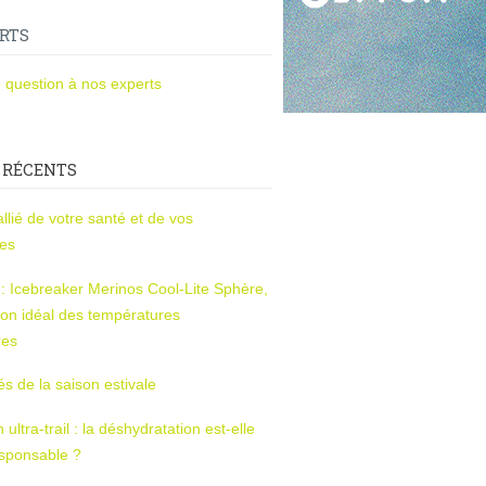
RTS
 question à nos experts
 RÉCENTS
l’allié de votre santé et de vos
ces
s : Icebreaker Merinos Cool-Lite Sphère,
on idéal des températures
res
tés de la saison estivale
ltra-trail : la déshydratation est-elle
esponsable ?