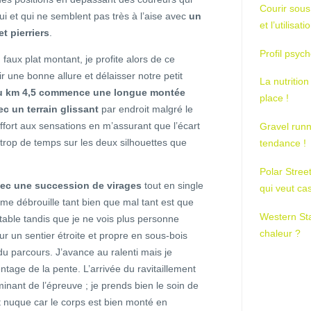
Courir sous
ui et qui ne semblent pas très à l’aise avec
un
et l’utilisa
t pierriers
.
Profil psych
 faux plat montant, je profite alors de ce
 une bonne allure et délaisser notre petit
La nutrition
u km 4,5 commence une longue montée
place !
ec un terrain glissant
par endroit malgré le
ffort aux sensations en m’assurant que l’écart
Gravel runn
 trop de temps sur les deux silhouettes que
tendance !
Polar Stree
vec une succession de virages
tout en single
qui veut ca
 me débrouille tant bien que mal tant est que
Western St
table tandis que je ne vois plus personne
chaleur ?
r un sentier étroite et propre en sous-bois
du parcours. J’avance au ralenti mais je
ntage de la pente. L’arrivée du ravitaillement
lminant de l’épreuve ; je prends bien le soin de
t nuque car le corps est bien monté en