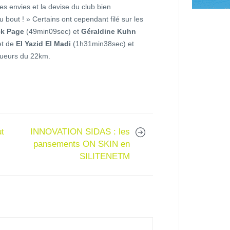
les envies et la devise du club bien
 bout ! » Certains ont cependant filé sur les
ck Page
(49min09sec) et
Géraldine Kuhn
et de
El Yazid El Madi
(1h31min38sec) et
ueurs du 22km.
ut
INNOVATION SIDAS : les
pansements ON SKIN en
SILITENETM