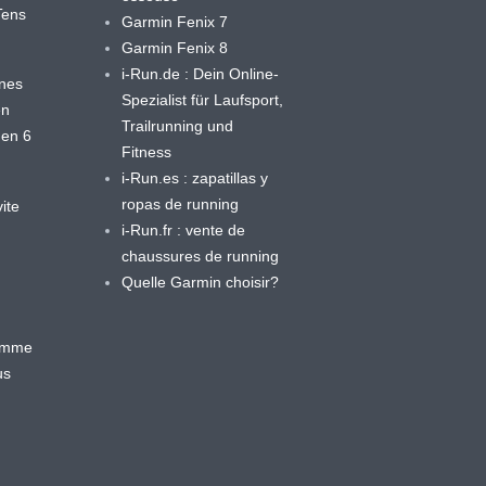
yTens
Garmin Fenix 7
Garmin Fenix 8
i-Run.de : Dein Online-
ines
Spezialist für Laufsport,
en
Trailrunning und
 en 6
Fitness
i-Run.es : zapatillas y
ropas de running
ite
i-Run.fr : vente de
chaussures de running
Quelle Garmin choisir?
ramme
us