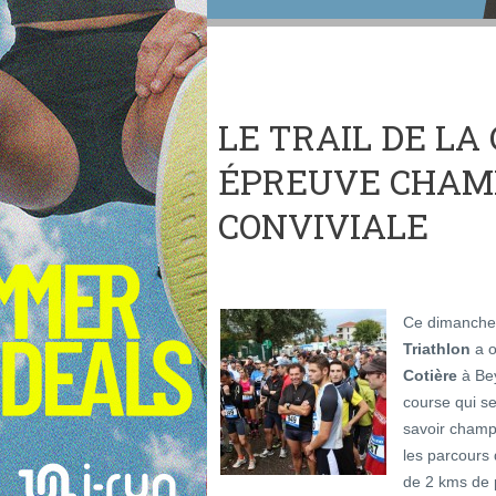
LE TRAIL DE LA 
ÉPREUVE CHAM
CONVIVIALE
Ce dimanche 
Triathlon
a o
Cotière
à Bey
course qui se
savoir champê
les parcours
de 2 kms de 