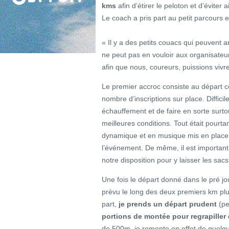
kms
afin d’étirer le peloton et d’évite
Le coach a pris part au petit parcours 
« Il y a des petits couacs qui peuvent 
ne peut pas en vouloir aux organisateu
afin que nous, coureurs, puissions viv
Le premier accroc consiste au départ
nombre d’inscriptions sur place. Diffici
échauffement et de faire en sorte surt
meilleures conditions. Tout était pourt
dynamique et en musique mis en place 
l’événement. De même, il est important 
notre disposition pour y laisser les sacs
Une fois le départ donné dans le pré jou
prévu le long des deux premiers km plu
part,
je prends un départ prudent
(peu
portions de montée pour regrapiller 
de 500m, je remonte en effet de quelq