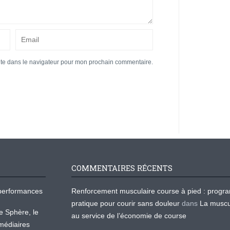
ite dans le navigateur pour mon prochain commentaire.
COMMENTAIRES RÉCENTS
os performances
Renforcement musculaire course à pied : prog
pratique pour courir sans douleur
dans
La muscu
te Sphère, le
au service de l’économie de course
médiaires