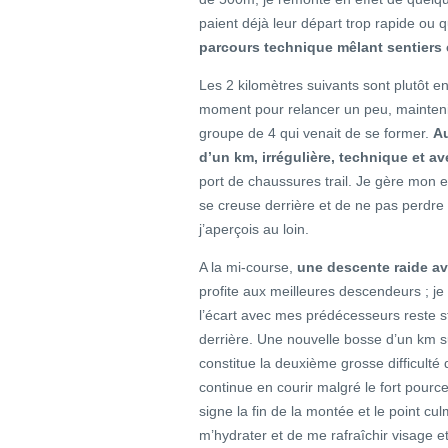
paient déjà leur départ trop rapide ou q
parcours technique mêlant sentiers e
Les 2 kilomètres suivants sont plutôt en
moment pour relancer un peu, maintenir
groupe de 4 qui venait de se former.
A
d’un km, irrégulière, technique et av
port de chaussures trail. Je gère mon e
se creuse derrière et de ne pas perdre
j’aperçois au loin.
A la mi-course,
une descente raide a
profite aux meilleures descendeurs ; je
l’écart avec mes prédécesseurs reste s
derrière. Une nouvelle bosse d’un km su
constitue la deuxième grosse difficulté 
continue en courir malgré le fort pource
signe la fin de la montée et le point cu
m’hydrater et de me rafraîchir visage e