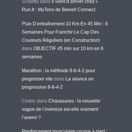
Scibetta
dans
Il vient d’arriver chez i-
Run.fr : MyTens de Bewell Connect
Plan D'entraînement 10 Km En 45 Min : 6
Semaines Pour Franchir Le Cap Des
Coureurs Réguliers (en Construction)
dans
OBJECTIF 45 min sur 10 km en 6
semaines
Marathon : la méthode 8-6-4-2 pour
progresser vite
dans
La séance en
progression 8-6-4-2
Cédric
dans
Chaussures : la nouvelle
vague de l’oversize est-elle vraiment
l’avenir ?
Renforcement musculaire course à pied :