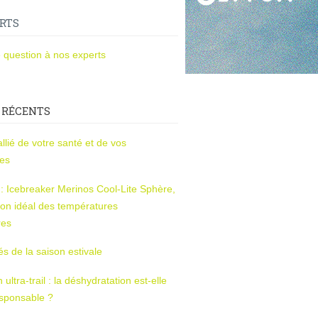
RTS
 question à nos experts
 RÉCENTS
l’allié de votre santé et de vos
ces
s : Icebreaker Merinos Cool-Lite Sphère,
on idéal des températures
res
tés de la saison estivale
ltra-trail : la déshydratation est-elle
esponsable ?