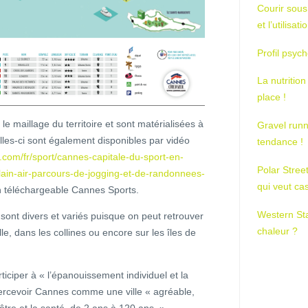
Courir sous
et l’utilisa
Profil psych
La nutrition
place !
le maillage du territoire et sont matérialisées à
Gravel runn
lles-ci sont également disponibles par vidéo
tendance !
.com/fr/sport/cannes-capitale-du-sport-en-
Polar Stree
plain-air-parcours-de-jogging-et-de-randonnees-
qui veut ca
ion téléchargeable Cannes Sports.
Western St
s sont divers et variés puisque on peut retrouver
chaleur ?
le, dans les collines ou encore sur les îles de
iciper à « l’épanouissement individuel et la
 percevoir Cannes comme une ville « agréable,
-être et la santé, de 2 ans à 120 ans. »