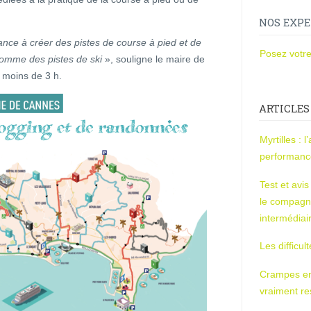
NOS EXPE
nce à créer des pistes de course à pied et de
Posez votre
comme des pistes de ski
», souligne le maire de
 moins de 3 h.
ARTICLES
Myrtilles : 
performan
Test et avi
le compagn
intermédiai
Les difficul
Crampes en u
vraiment r