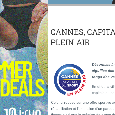
CANNES, CAPIT
PLEIN AIR
Désormais à 
aiguilles des
tongs des va
En effet, la v
capitale du spo
Celui-ci repose sur une offre sportive ac
réhabilitation et l’extension d’un parco
fitness ainsi que la création de pistes 