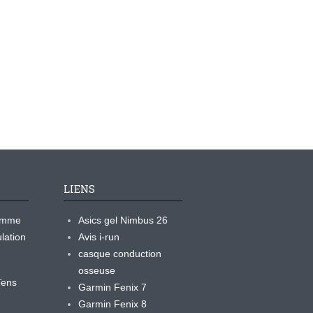
LIENS
ramme
Asics gel Nimbus 26
lation
Avis i-run
casque conduction
osseuse
yTens
Garmin Fenix 7
Garmin Fenix 8